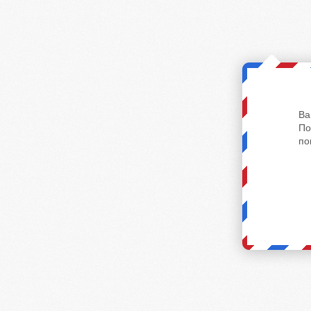
Ва
По
по