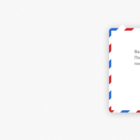
Ва
По
по