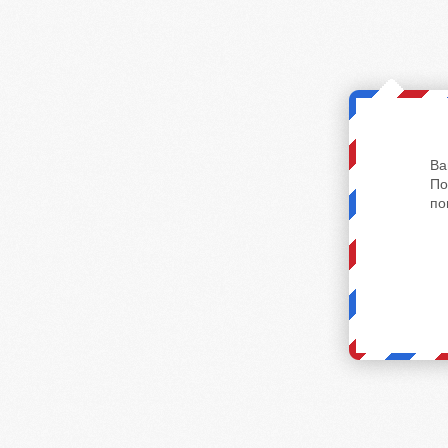
Ва
По
по