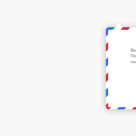
Ва
По
по