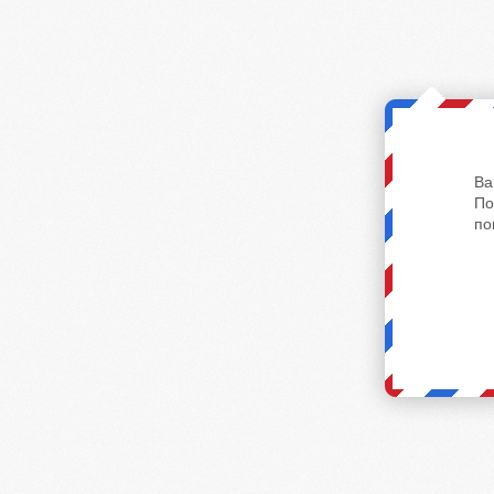
Ва
По
по