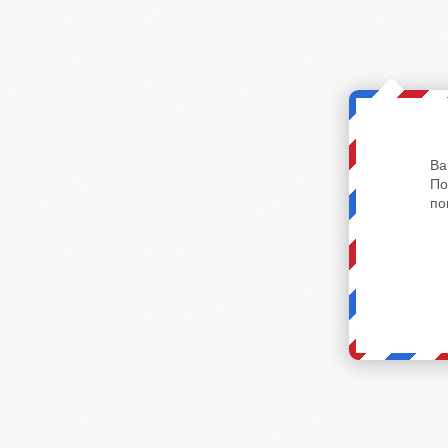
Ва
По
по