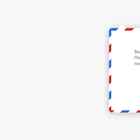
Ва
По
по