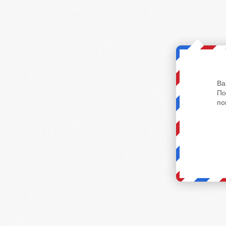
Ва
По
по