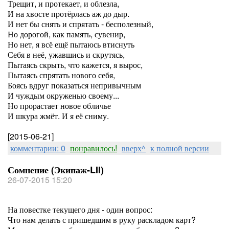
Трещит, и протекает, и облезла,
И на хвосте протёрлась аж до дыр.
И нет бы снять и спрятать - бесполезный,
Но дорогой, как память, сувенир,
Но нет, я всё ещё пытаюсь втиснуть
Себя в неё, ужавшись и скрутясь,
Пытаясь скрыть, что кажется, я вырос,
Пытаясь спрятать нового себя,
Боясь вдруг показаться непривычным
И чуждым окруженью своему...
Но прорастает новое обличье
И шкура жмёт. И я её сниму.
[2015-06-21]
комментарии: 0
понравилось!
вверх^
к полной версии
Сомнение (Экипаж-LII)
26-07-2015 15:20
На повестке текущего дня - один вопрос:
Что нам делать с пришедшим в руку раскладом карт?