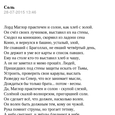
Соль
28-07-2015 13:46
Лорд Маглор практичен и солон, как хлеб с золой.
Он счёл своих лучников, выставил их на стены,
Сходил на конюшню, скормил из ладони сена
Коню, и вернулся в башню, усталый, злой,
Не спавший с Браголлах, не евший четвёртый день,
Он держит в уме все карты и список павших.
Ему на столе кто-то выставил хлеб и чашу,
А он не заметил и мимо прошёл. Людей,
Пришедших под стены защиты искать от Тьмы,
Устроить, проверить свои караулы, выслать
Разведку на Север, что все занимает мысли,
Дождаться бы только брата... потом - весны.
Да, Маглор практичен и солон - скупой слезой,
Солёной скалой-волнорезом, пригоршней соли.
Он сделает всё, что должен, насколько волен.
Он волен быть должным тем, кому он чужой.
Рука помнит струны, но трогает тетиву,
А небо светлеет, и звёзды бледнеют в небе.