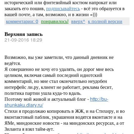
исторический или фэнтезийный костюм напрокат или
заказать его пошив,
подписывайтесь
- всё это образуется в
вашей почте, а там, возможно, и в жизни =)))
комментарии: 0
понравилось!
вверх^
к полной версии
Верхняя запись
21-09-2016 18:29
Возможно, вы уже заметили, что данный дневник не
ведётся.
Я совершенно не хочу его удалять, он дорог мне весь
целиком, включая самый последний идиотский
комментарий, но мне стал окончательно неудобен
интерфейс ли.ру, клиент не работает, реклама бесит,
политика партии ушла куда-то вдаль.
Поэтому мой живой и актуальный блог -
http://bu-
shunkaku.diary.ru/
Стихи я продолжаю копировать в ЖЖ, и на Стихиру, и во
вконтактовый паблик, украшения водятся вконтакте и на
ЯМе, миндонские новости - на миндонских ресурсах, а от
Зиланта я взял тайм-аут.