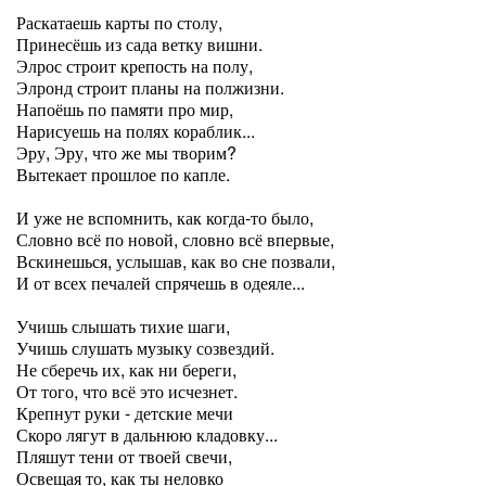
Раскатаешь карты по столу,
Принесёшь из сада ветку вишни.
Элрос строит крепость на полу,
Элронд строит планы на полжизни.
Напоёшь по памяти про мир,
Нарисуешь на полях кораблик...
Эру, Эру, что же мы творим?
Вытекает прошлое по капле.
И уже не вспомнить, как когда-то было,
Словно всё по новой, словно всё впервые,
Вскинешься, услышав, как во сне позвали,
И от всех печалей спрячешь в одеяле...
Учишь слышать тихие шаги,
Учишь слушать музыку созвездий.
Не сберечь их, как ни береги,
От того, что всё это исчезнет.
Крепнут руки - детские мечи
Скоро лягут в дальнюю кладовку...
Пляшут тени от твоей свечи,
Освещая то, как ты неловко