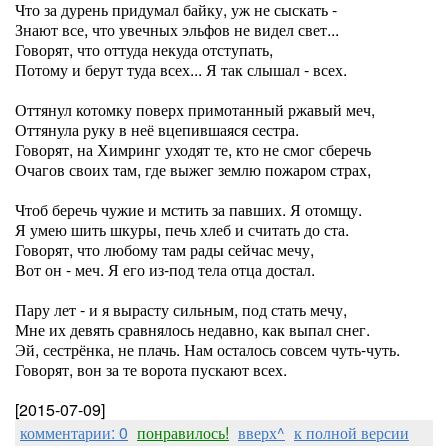
Что за дурень придумал байку, уж не сыскать -
Знают все, что увечных эльфов не видел свет...
Говорят, что оттуда некуда отступать,
Потому и берут туда всех... Я так слышал - всех.
Оттянул котомку поверх примотанный ржавый меч,
Оттянула руку в неё вцепившаяся сестра.
Говорят, на Химринг уходят те, кто не смог сберечь
Очагов своих там, где выжег землю пожаром страх,
Чтоб беречь чужие и мстить за павших. Я отомщу.
Я умею шить шкуры, печь хлеб и считать до ста.
Говорят, что любому там рады сейчас мечу,
Вот он - меч. Я его из-под тела отца достал.
Пару лет - и я вырасту сильным, под стать мечу,
Мне их девять сравнялось недавно, как выпал снег.
Эй, сестрёнка, не плачь. Нам осталось совсем чуть-чуть.
Говорят, вон за те ворота пускают всех.
[2015-07-09]
комментарии: 0
понравилось!
вверх^
к полной версии