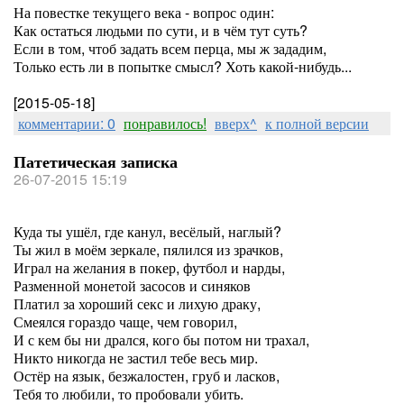
На повестке текущего века - вопрос один:
Как остаться людьми по сути, и в чём тут суть?
Если в том, чтоб задать всем перца, мы ж зададим,
Только есть ли в попытке смысл? Хоть какой-нибудь...
[2015-05-18]
комментарии: 0
понравилось!
вверх^
к полной версии
Патетическая записка
26-07-2015 15:19
Куда ты ушёл, где канул, весёлый, наглый?
Ты жил в моём зеркале, пялился из зрачков,
Играл на желания в покер, футбол и нарды,
Разменной монетой засосов и синяков
Платил за хороший секс и лихую драку,
Смеялся гораздо чаще, чем говорил,
И с кем бы ни дрался, кого бы потом ни трахал,
Никто никогда не застил тебе весь мир.
Остёр на язык, безжалостен, груб и ласков,
Тебя то любили, то пробовали убить.