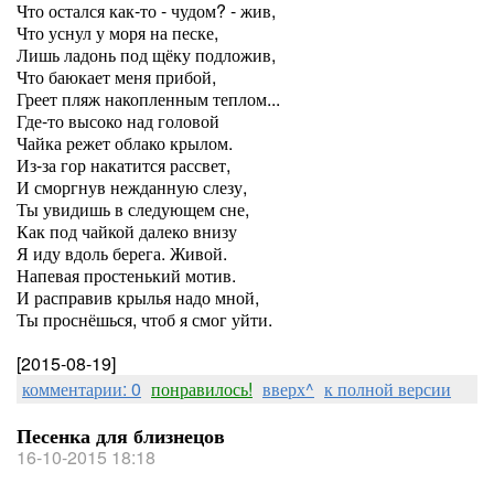
Что остался как-то - чудом? - жив,
Что уснул у моря на песке,
Лишь ладонь под щёку подложив,
Что баюкает меня прибой,
Греет пляж накопленным теплом...
Где-то высоко над головой
Чайка режет облако крылом.
Из-за гор накатится рассвет,
И сморгнув нежданную слезу,
Ты увидишь в следующем сне,
Как под чайкой далеко внизу
Я иду вдоль берега. Живой.
Напевая простенький мотив.
И расправив крылья надо мной,
Ты проснёшься, чтоб я смог уйти.
[2015-08-19]
комментарии: 0
понравилось!
вверх^
к полной версии
Песенка для близнецов
16-10-2015 18:18