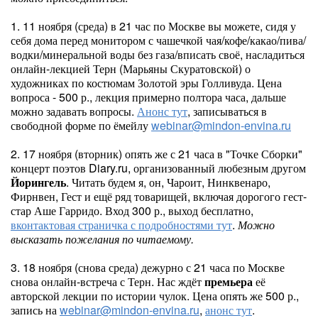
1. 11 ноября (среда) в 21 час по Москве вы можете, сидя у
себя дома перед монитором с чашечкой чая/кофе/какао/пива/
водки/минеральной воды без газа/вписать своё, насладиться
онлайн-лекцией Терн (Марьяны Скуратовской) о
художниках по костюмам Золотой эры Голливуда. Цена
вопроса - 500 р., лекция примерно полтора часа, дальше
можно задавать вопросы.
Анонс тут
, записываться в
свободной форме по ёмейлу
webinar@mindon-envina.ru
2. 17 ноября (вторник) опять же с 21 часа в "Точке Сборки"
концерт поэтов Diary.ru, организованный любезным другом
Йорингель
. Читать будем я, он, Чароит, Нинквенаро,
Фирнвен, Гест и ещё ряд товарищей, включая дорогого гест-
стар Аше Гарридо. Вход 300 р., выход бесплатно,
вконтактовая страничка с подробностями тут
.
Можно
высказать пожелания по читаемому.
3. 18 ноября (снова среда) дежурно с 21 часа по Москве
снова онлайн-встреча с Терн. Нас ждёт
премьера
её
авторской лекции по истории чулок. Цена опять же 500 р.,
запись на
webinar@mindon-envina.ru
,
анонс тут
.