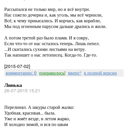
Рассыпался не только мир, но и всё внутри.
Нас сожгло дочерна и, как уголь, мы всё чернили,
Всё, к чему прикасались. И корчась, как корабли,
Мы под огненным парусом дальше дрались и жили.
А потом третий раз было пламя. И я совру,
Если что-то от нас осталось теперь. Лишь пепел.
...И скитались сухими листьями на ветру.
Так напишет о нас летописец. Когда-то. Где-то.
[2015-07-02]
комментарии: 0
понравилось!
вверх^
к полной версии
Линька
26-07-2015 15:21
Перелинял. А шкуры старой жалко:
Удобная, красивая... была.
Уже и жмёт везде, и летом жарко,
И холодно зимой, и вся по швам