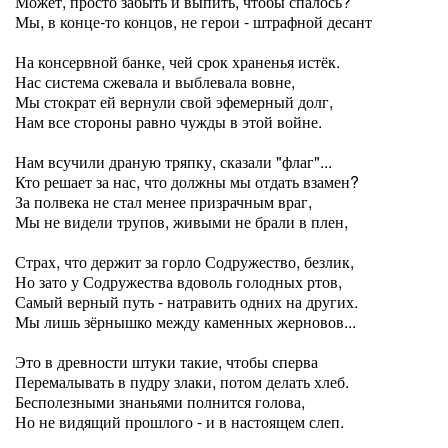
Может, просто забыть и выпить, чтобы спалось?
Мы, в конце-то концов, не герои - штрафной десант
На консервной банке, чей срок храненья истёк.
Нас система сжевала и выблевала вовне,
Мы стократ ей вернули свой эфемерный долг,
Нам все стороны равно чужды в этой войне.
Нам всучили драную тряпку, сказали "флаг"...
Кто решает за нас, что должны мы отдать взамен?
За полвека не стал менее призрачным враг,
Мы не видели трупов, живыми не брали в плен,
Страх, что держит за горло Содружество, безлик,
Но зато у Содружества вдоволь голодных ртов,
Самый верный путь - натравить одних на других.
Мы лишь зёрнышко между каменных жерновов...
Это в древности штуки такие, чтобы сперва
Перемалывать в пудру злаки, потом делать хлеб.
Бесполезными знаньями полнится голова,
Но не видящий прошлого - и в настоящем слеп.