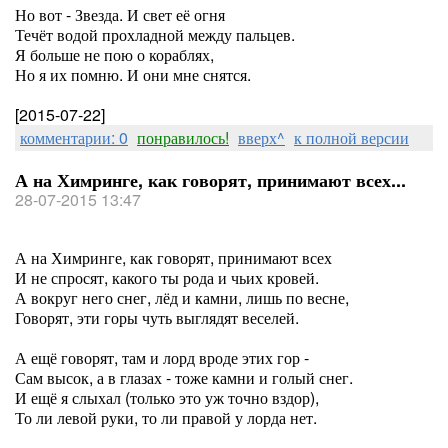
Но вот - Звезда. И свет её огня
Течёт водой прохладной между пальцев.
Я больше не пою о кораблях,
Но я их помню. И они мне снятся.
[2015-07-22]
комментарии: 0
понравилось!
вверх^
к полной версии
А на Химринге, как говорят, принимают всех...
28-07-2015 13:47
А на Химринге, как говорят, принимают всех
И не спросят, какого ты рода и чьих кровей.
А вокруг него снег, лёд и камни, лишь по весне,
Говорят, эти горы чуть выглядят веселей.
А ещё говорят, там и лорд вроде этих гор -
Сам высок, а в глазах - тоже камни и голый снег.
И ещё я слыхал (только это уж точно вздор),
То ли левой руки, то ли правой у лорда нет.