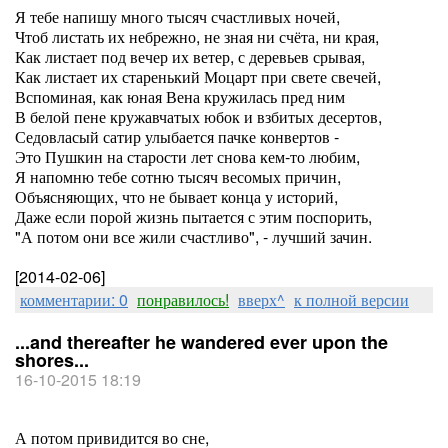
Я тебе напишу много тысяч счастливых ночей,
Чтоб листать их небрежно, не зная ни счёта, ни края,
Как листает под вечер их ветер, с деревьев срывая,
Как листает их старенький Моцарт при свете свечей,
Вспоминая, как юная Вена кружилась пред ним
В белой пене кружавчатых юбок и взбитых десертов,
Седовласый сатир улыбается пачке конвертов -
Это Пушкин на старости лет снова кем-то любим,
Я напомню тебе сотню тысяч весомых причин,
Объясняющих, что не бывает конца у историй,
Даже если порой жизнь пытается с этим поспорить,
"А потом они все жили счастливо", - лучший зачин.
[2014-02-06]
комментарии: 0
понравилось!
вверх^
к полной версии
...and thereafter he wandered ever upon the
shores...
16-10-2015 18:19
А потом привидится во сне,