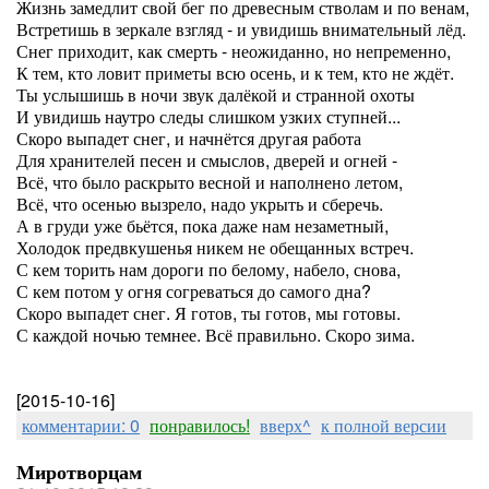
Жизнь замедлит свой бег по древесным стволам и по венам,
Встретишь в зеркале взгляд - и увидишь внимательный лёд.
Снег приходит, как смерть - неожиданно, но непременно,
К тем, кто ловит приметы всю осень, и к тем, кто не ждёт.
Ты услышишь в ночи звук далёкой и странной охоты
И увидишь наутро следы слишком узких ступней...
Скоро выпадет снег, и начнётся другая работа
Для хранителей песен и смыслов, дверей и огней -
Всё, что было раскрыто весной и наполнено летом,
Всё, что осенью вызрело, надо укрыть и сберечь.
А в груди уже бьётся, пока даже нам незаметный,
Холодок предвкушенья никем не обещанных встреч.
С кем торить нам дороги по белому, набело, снова,
С кем потом у огня согреваться до самого дна?
Скоро выпадет снег. Я готов, ты готов, мы готовы.
С каждой ночью темнее. Всё правильно. Скоро зима.
[2015-10-16]
комментарии: 0
понравилось!
вверх^
к полной версии
Миротворцам