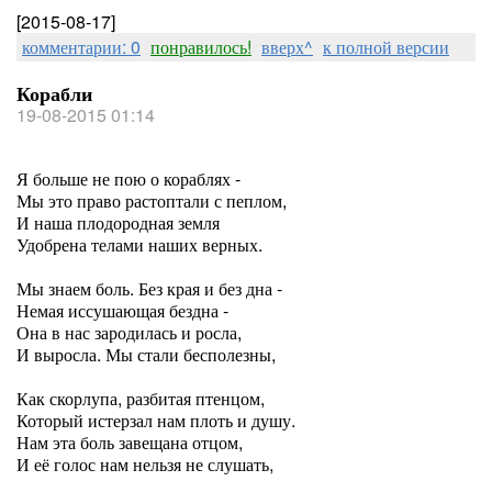
[2015-08-17]
комментарии: 0
понравилось!
вверх^
к полной версии
Корабли
19-08-2015 01:14
Я больше не пою о кораблях -
Мы это право растоптали с пеплом,
И наша плодородная земля
Удобрена телами наших верных.
Мы знаем боль. Без края и без дна -
Немая иссушающая бездна -
Она в нас зародилась и росла,
И выросла. Мы стали бесполезны,
Как скорлупа, разбитая птенцом,
Который истерзал нам плоть и душу.
Нам эта боль завещана отцом,
И её голос нам нельзя не слушать,