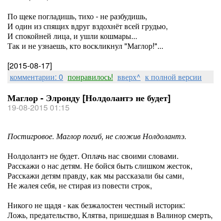
По щеке погладишь, тихо - не разбудишь,
И один из спящих вдруг вздохнёт всей грудью,
И спокойней лица, и ушли кошмары...
Так и не узнаешь, кто воскликнул "Маглор!"...
[2015-08-17]
комментарии: 0
понравилось!
вверх^
к полной версии
Маглор - Элронду [Нолдолантэ не будет]
19-08-2015 01:15
Постигровое. Маглор погиб, не сложив Нолдолантэ.
Нолдолантэ не будет. Оплачь нас своими словами.
Расскажи о нас детям. Не бойся быть слишком жесток,
Расскажи детям правду, как мы рассказали бы сами,
Не жалея себя, не стирая из повести строк,
Никого не щадя - как безжалостен честный историк:
Ложь, предательство, Клятва, пришедшая в Валинор смерть,