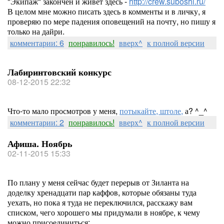
"Экипаж" закончен и живёт здесь -
http://crew.suboshi.ru/
В целом мне можно писать здесь в комменты и в личку, я
проверяю по мере падения оповещений на почту, но пишу я
только на дайри.
комментарии: 6
понравилось!
вверх^
к полной версии
Лабиринтовский конкурс
08-12-2015 22:32
Что-то мало просмотров у меня,
потыкайте, штоле,
а? ^_^
комментарии: 2
понравилось!
вверх^
к полной версии
Афиша. Ноябрь
02-11-2015 15:33
По плану у меня сейчас будет перерыв от Зиланта на
доделку хренадцати пар каффов, которые обязаны туда
уехать, но пока я туда не переключился, расскажу вам
списком, чего хорошего мы придумали в ноябре, к чему
можно присоединиться: