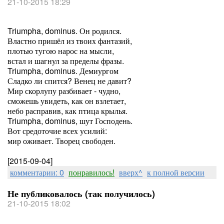
21-10-2015 18:29
Triumpha, dominus. Он родился.
Властно пришёл из твоих фантазий,
плотью тугою нарос на мысли,
встал и шагнул за пределы фразы.
Triumpha, dominus. Демиургом
Сладко ли спится? Венец не давит?
Мир скорлупу разбивает - чудно,
сможешь увидеть, как он взлетает,
небо расправив, как птица крылья.
Triumpha, dominus, шут Господень.
Вот средоточие всех усилий:
мир оживает. Творец свободен.
[2015-09-04]
комментарии: 0
понравилось!
вверх^
к полной версии
Не публиковалось (так получилось)
21-10-2015 18:02