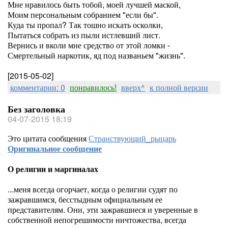
Мне нравилось быть тобой, моей лучшей маской,
Моим персональным собранием "если бы".
Куда ты пропал? Так тошно искать осколки,
Пытаться собрать из пыли истлевший лист.
Вернись и вколи мне средство от этой ломки -
Смертельный наркотик, яд под названьем "жизнь".
[2015-05-02]
комментарии: 0
понравилось!
вверх^
к полной версии
Без заголовка
04-07-2015 18:19
Это цитата сообщения
Странствующий_рыцарь
Оригинальное сообщение
О религии и маргиналах
...меня всегда огорчает, когда о религии судят по
зажравшимся, бесстыдным официальным ее
представителям. Они, эти зажравшиеся и уверенные в
собственной непогрешимости ничтожества, всегда