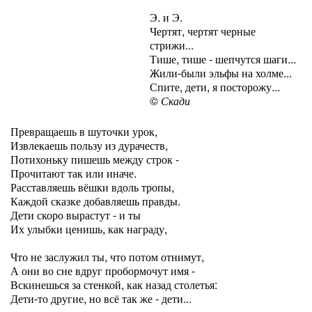
Э. и Э.
Чертят, чертят черные
стрижи...
Тише, тише - шепчутся шаги...
Жили-были эльфы на холме...
Спите, дети, я посторожу...
©
Скади
Превращаешь в шуточки урок,
Извлекаешь пользу из дурачеств,
Потихоньку пишешь между строк -
Прочитают так или иначе.
Расставляешь вёшки вдоль тропы,
Каждой сказке добавляешь правды.
Дети скоро вырастут - и ты
Их улыбки ценишь, как награду,
Что не заслужил ты, что потом отнимут,
А они во сне вдруг пробормочут имя -
Вскинешься за стенкой, как назад столетья:
Дети-то другие, но всё так же - дети...