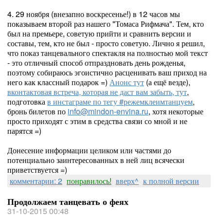
4. 29 ноября (внезапно воскресенье!) в 12 часов мы
показываем второй раз нашего "Томаса Рифмача". Тем, кто
был на премьере, советую прийти и сравнить версии и
составы, тем, кто не был - просто советую. Лично я решил,
что показ танцевального спектакля на полностью мой текст
- это отличный способ отпраздновать день рожденья,
поэтому собираюсь эгоистично расценивать ваш приход на
него как классный подарок =)
Анонс тут
(а ещё везде),
вконтактовая встреча, которая не даст вам забыть, тут
,
подготовка
в инстаграме по тегу #режемклеимтанцуем
,
бронь билетов по
info@mindon-envina.ru
, хотя некоторые
просто приходят с этим в средства связи со мной и не
парятся =)
Донесение информации целиком или частями до
потенциально заинтересованных в ней лиц всячески
приветствуется =)
комментарии: 2
понравилось!
вверх^
к полной версии
Продолжаем танцевать о феях
31-10-2015 00:48