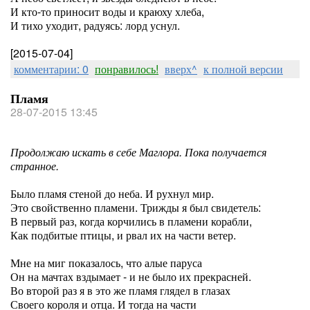
И кто-то приносит воды и краюху хлеба,
И тихо уходит, радуясь: лорд уснул.
[2015-07-04]
комментарии: 0
понравилось!
вверх^
к полной версии
Пламя
28-07-2015 13:45
Продолжаю искать в себе Маглора. Пока получается
странное.
Было пламя стеной до неба. И рухнул мир.
Это свойственно пламени. Трижды я был свидетель:
В первый раз, когда корчились в пламени корабли,
Как подбитые птицы, и рвал их на части ветер.
Мне на миг показалось, что алые паруса
Он на мачтах вздымает - и не было их прекрасней.
Во второй раз я в это же пламя глядел в глазах
Своего короля и отца. И тогда на части