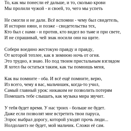
То, как мы понесли её дальше, и то, сколько крови
Мы пролили чужой - и своей, то, чего мы успеть
Не смогли и не дали. Всё вспомни - чему был свидетель,
И истории няни, и позже - свидетельства тех,
Кто был с нами - и против, кто видел во тьме и при свете,
И не спрашивай, чей знак носили они на щите.
Собери воедино жестокую правду и правду,
От которой теплее, как в зимнюю ночь от огня.
Это трудно, я знаю. Но под твоим пристальным взглядом
Я хотел бы остаться таким, как ты помнишь меня,
Как вы помните - оба. И всё ещё помните, верю,
Из всего, чему я вас, мальчишек, когда-то учил,
Самый главный урок: никаким не позволить потерям
Помешать тебе слышать, как музыка мира звучит.
У тебя будет время. У нас троих - больше не будет.
Даже если позволят мне встретить твои паруса,
Элрос выбрал дорогу, которой уходят прочь люди...
Нолдолантэ не будет, мой мальчик. Сложи её сам.