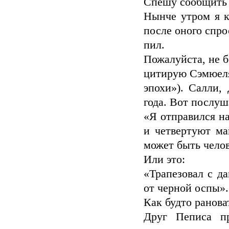
Спешу сообщить 
Нынче утром я к
после оного спро
пил.
Пожалуйста, не б
цитирую Сэмюеля
эпохи»). Салли,
года. Вот послуш
«Я отправился на
и четвертуют ма
может быть челов
Или это:
«Трапезовал с да
от черной оспы».
Как будто ранова
Друг Пеписа п