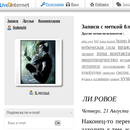
Регистрация
Вход
Рейтинги
Авос
Записи
Друзья
Комментарии
Записи с меткой б
Suboshi
Другие метки пользователя ↓
homo l
bjd
alter ego
homo homini
враж
вебическая сила
зона контакта
зилант
миротворчество
музы
летописи
поздравлялка
рукоблудие
смотри 
свинство
хум
холивары
фушига
хонконг
В друзья
ЛИ.РОВОЕ
Четверг, 21 Августа 
Подписка по e-mail
-
Наконец-то пере
заходить к тем, н