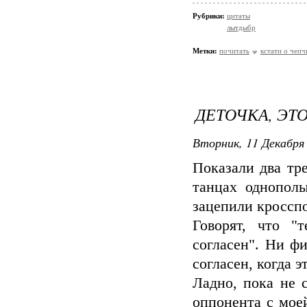
Рубрики:
цитаты
лытдыбр
Метки:
почитать
кстати о чепч
ДЕТОЧКА, ЭТО
Вторник, 11 Декабря 
Показали два тре
танцах однопол
зацепили кросспо
Говорят, что "
согласен". Ни фи
согласен, когда 
Ладно, пока не с
оппонента с мое