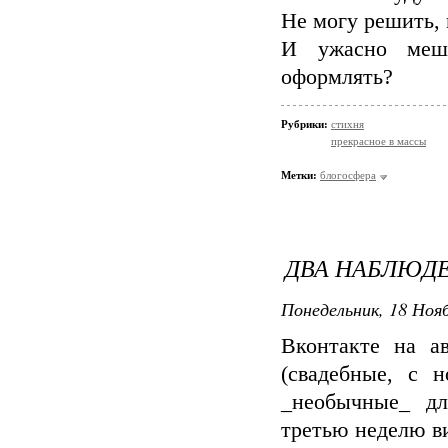
Не могу решить, 
И ужасно меша
оформлять?
Рубрики:
стихня
прекрасное в массы
Метки:
блогосфера
ДВА НАБЛЮД
Понедельник, 18 Нояб
Вконтакте на а
(свадебные, с 
_необычные_ дл
третью неделю в