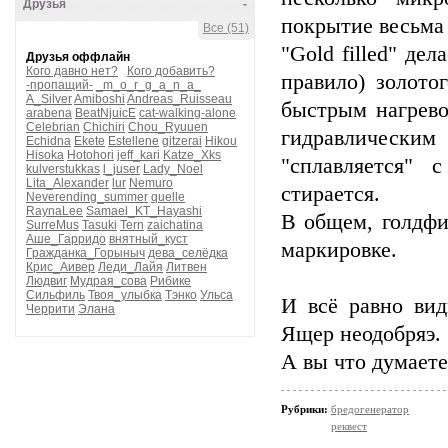
Друзья
-
покрытие весьма 
Все (51)
"Gold filled" де
Друзья оффлайн
Кого давно нет?
Кого добавить?
правило) золото
-пропащий-
_m_o_r_g_a_n_a_
A_Silver
Amiboshi
Andreas_Ruisseau
быстрым нагрево
arabena
BeatNjuicE
cat-walking-alone
Celebrian
Chichiri
Chou_Ryuuen
гидравлическ
Echidna
Ekete
Estellene
gitzerai
Hikou
Hisoka
Hotohori
jeff_kari
Katze_Xks
"сплавляется" 
kulverstukkas
l_juser
Lady_Noel
Lita_Alexander
lur
Nemuro
стирается.
Neverending_summer
quelle
RaynaLee
Samael_KT_Hayashi
В общем, голдфил
SurreMus
Tasuki
Tern
zaichatina
Аше_Гарридо
внятный_куст
маркировке.
Гражданка_Горыныч
дева_селёдка
Крис_Аивер
Леди_Лайя
Литвен
Людвиг
Мудрая_сова
Рибике
Сильфиль
Твоя_улыбка
Тэнко
Ульса
И всё равно вид
Черрити
Элана
Ящер неодобряэ.
А вы что думаете
Рубрики:
бредогенератор
реквест