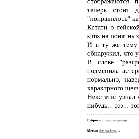
отображаются п
теперь стоит 
"понравилось" ка
Кстати о гейско
sims на понятных
И в ту же тему 
обнаружил, что у
В слове "разгр
подменила астер
нормально, наве
характрного щелч
Некстати: узнал 
нибудь... эээ... 
Рубрики:
бредогенератор
Метки:
блогосфера