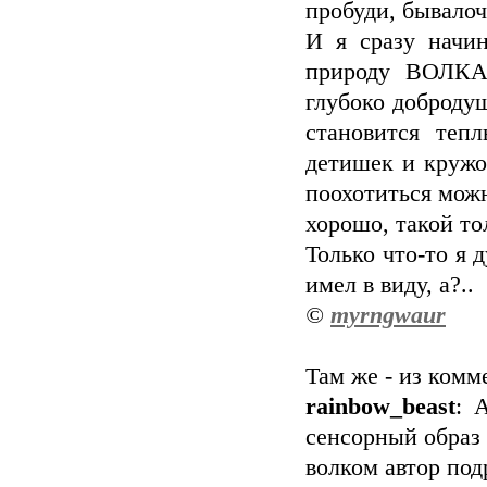
пробуди, бывалоч
И я сразу начин
природу ВОЛКА,
глубоко доброду
становится теп
детишек и кружо
поохотиться можн
хорошо, такой то
Только что-то я 
имел в виду, а?..
©
myrngwaur
Там же - из комм
rainbow_beast
: 
сенсорный образ 
волком автор под