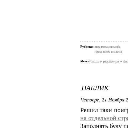
Рубрики:
визуализация мифа
прекрасное в массы
Метки:
lairus
рукоблудие
бл
ПАБЛИК
Четверг, 21 Ноября 2
Решил таки поигр
на отдельной стр
Заполнять буду п