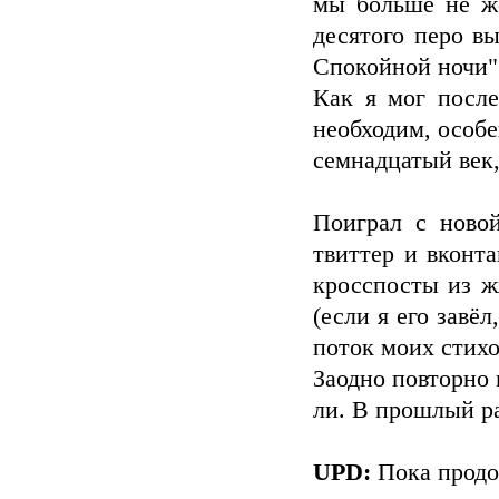
мы больше не ж
десятого перо в
Спокойной ночи"
Как я мог после
необходим, особе
семнадцатый век,
Поиграл с ново
твиттер и вконт
кросспосты из ж
(если я его завё
поток моих стихо
Заодно повторно 
ли. В прошлый ра
UPD:
Пока продо