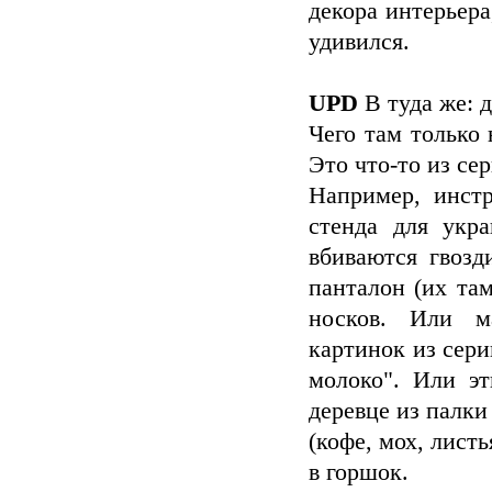
декора интерьера
удивился.
UPD
В туда же: 
Чего там только 
Это что-то из се
Например, инст
стенда для укр
вбиваются гвозд
панталон (их та
носков. Или м
картинок из сери
молоко". Или эт
деревце из палки
(кофе, мох, лист
в горшок.