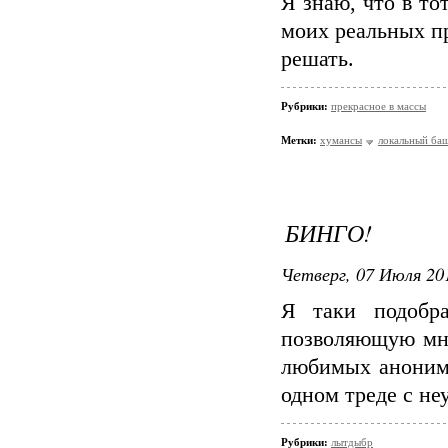
Я знаю, что в то
моих реальных пр
решать.
Рубрики:
прекрасное в массы
Метки:
хумансы
локальный ба
БИНГО!
Четверг, 07 Июля 201
Я таки подобра
позволяющую мне
любимых анонимо
одном треде с н
Рубрики:
лытдыбр