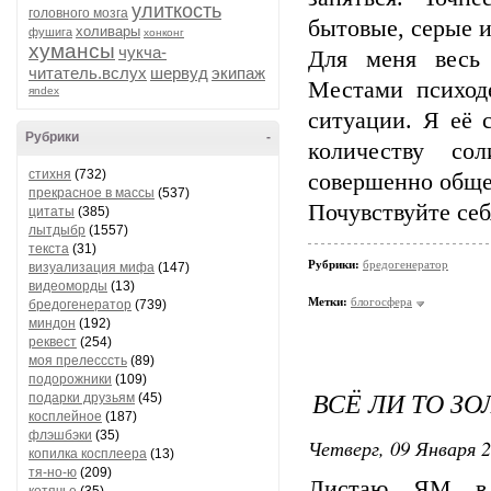
улиткость
головного мозга
бытовые, серые и
холивары
фушига
хонконг
хумансы
чукча-
Для меня весь 
читатель.вслух
шервуд
экипаж
Местами психод
яndex
ситуации. Я её 
Рубрики
-
количеству со
стихня
(732)
совершенно обще
прекрасное в массы
(537)
Почувствуйте се
цитаты
(385)
лытдыбр
(1557)
текста
(31)
Рубрики:
бредогенератор
визуализация мифа
(147)
видеоморды
(13)
Метки:
блогосфера
бредогенератор
(739)
миндон
(192)
реквест
(254)
моя прелесссть
(89)
подорожники
(109)
ВСЁ ЛИ ТО ЗО
подарки друзьям
(45)
косплейное
(187)
флэшбэки
(35)
Четверг, 09 Января 2
копилка косплеера
(13)
тя-но-ю
(209)
Листаю ЯМ в 