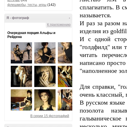
котячье
(35)
флешмобы, тесты, игры
(142)
сплагиатить. В с
называется.
Я - фотограф
-
И раз за разом 
К приложению
изделия из goldf
Очередная порция Альфы и
Рейдена
И с одной стор
"голдфилд" или т
читать перечис
написано просто 
"наполненное зол
Для справки, "го
очень классный,
В русском языке 
позолота назы
В серии 15 фотографий
гальваническое
несколько микр