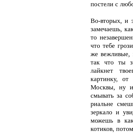
постели с люб
Во-вторых, и 
замечаешь, ка
то незаверше
что тебе грози
же вежливые, 
так что ты з
лайкнет тво
картинку, от
Москвы, ну и
смывать за со
риальне смеш
зеркало и ув
можешь в как
котиков, потом