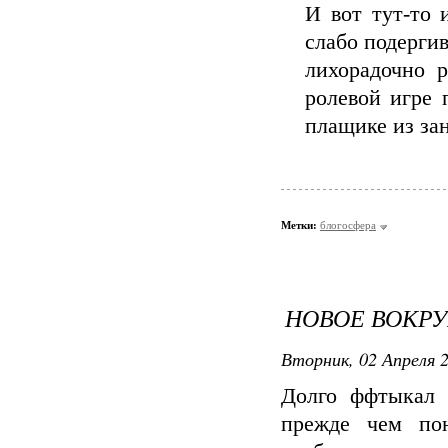
И вот тут-то 
слабо подерги
лихорадочно р
ролевой игре 
плащике из зан
Метки:
блогосфера
НОВОЕ ВОКРУ
Вторник, 02 Апреля 2
Долго ффтыкал 
прежде чем пон