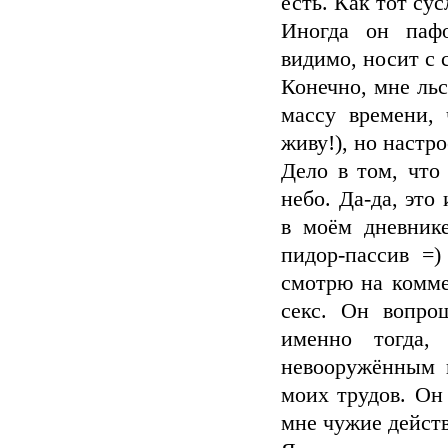
есть. Как тот сус
Иногда он пафо
видимо, носит с 
Конечно, мне льс
массу времени, 
живу!), но настр
Дело в том, что
небо. Да-да, это
в моём дневнике
пидор-пассив =
смотрю на комме
секс. Он вопро
именно тогда,
невооружённым г
моих трудов. Он
мне чужие действ