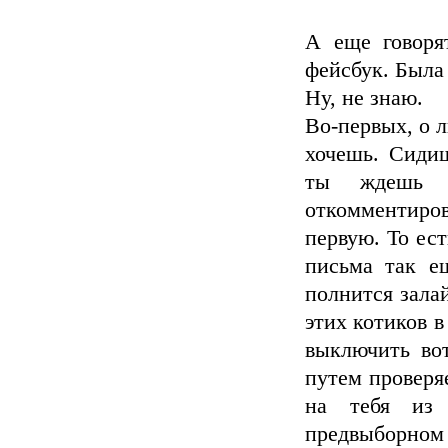
А еще говоря
фейсбук. Была
Ну, не знаю.
Во-первых, о л
хочешь. Сидиш
ты ждешь в
откомментиро
первую. То ест
письма так е
полнится зал
этих котиков в
выключить во
путем проверяе
на тебя из 
предвыборном 