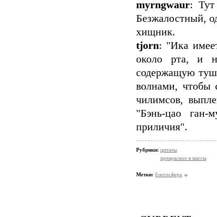
myrngwaur
: Тут
Безжалостный, о
хищник.
tjorn
: "Ика имее
около рта, и 
содержащую тушь
волнами, чтобы 
чилимсов, выпл
"Бэнь-цао ган-
приличия".
Рубрики:
цитаты
прекрасное в массы
Метки:
блогосфера