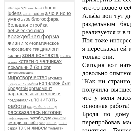
что-то новое о с
homo
bjd
alter ego
homo homini
а чо я исчо
ludens
reiden
lairus
Альфа вон тут д
умею
блогосфера
а705
раздельным бю
большая стройка
вебическая сила
реализуется и в ч
враждебная форма
Пэл тоже интере
жизни
гомеопатическое
я пересказал ей 
диалоги
мироздание так
зона контакта
зилант
только они.
кваква
кстати о чепчиках
княжна
Сегодня вот нат
локальный башорг
довольно опытно
менестрельщина
миротворчество
музыка
"Как ни странно
но тилион был
нездешние войны
бродягой
оргмомент
получила высшее
параллельные летописи
что у меня масс
почитать
поздравлялка
основная работа!
работа
радио белерианд
рассказалась история
Бродя по дому 
рукоблудие
свинство
рифмоигрушка
перепробовав ма
смотри на небо
сно-видение
снег
так и живём
сэрра
тольятти
заняться. Точн