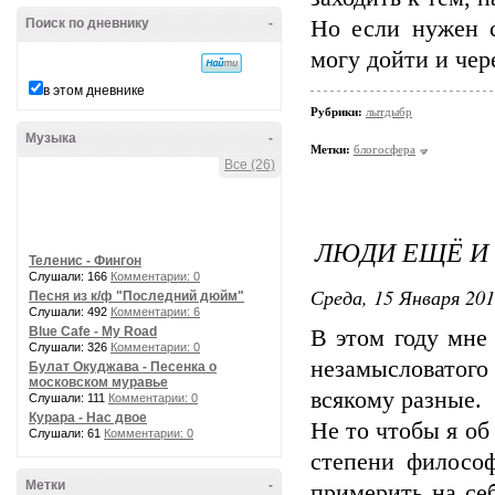
Поиск по дневнику
-
Но если нужен с
могу дойти и чер
в этом дневнике
Рубрики:
лытдыбр
Музыка
-
Метки:
блогосфера
Все (26)
ЛЮДИ ЕЩЁ И 
Теленис - Фингон
Слушали: 166
Комментарии: 0
Среда, 15 Января 201
Песня из к/ф "Последний дюйм"
Слушали: 492
Комментарии: 6
Blue Cafe - My Road
В этом году мне
Слушали: 326
Комментарии: 0
незамысловатого 
Булат Окуджава - Песенка о
московском муравье
всякому разные.
Слушали: 111
Комментарии: 0
Курара - Нас двое
Не то чтобы я об
Слушали: 61
Комментарии: 0
степени философ
Метки
-
примерить на се