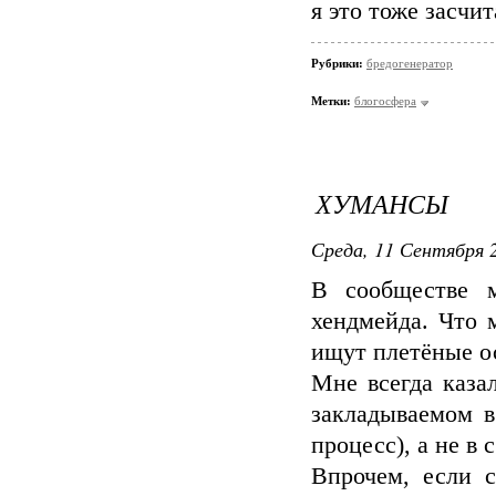
я это тоже засчи
Рубрики:
бредогенератор
Метки:
блогосфера
ХУМАНСЫ
Среда, 11 Сентября 2
В сообществе м
хендмейда. Что 
ищут плетёные о
Мне всегда каза
закладываемом в
процесс), а не в 
Впрочем, если 