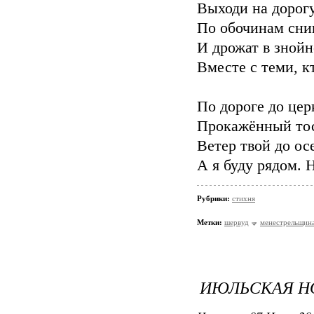
Выходи на дорогу
По обочинам сни
И дрожат в знойн
Вместе с теми, к
По дороге до цер
Прокажённый тос
Ветер твой до ос
А я буду рядом. Н
Рубрики:
стихня
Метки:
шервуд
менестрельщин
ИЮЛЬСКАЯ НО