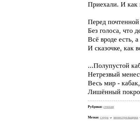
Приехали. И как
Перед почтенной
Без голоса, что д
Всё вроде есть, а
И сказочке, как в
...Полупустой ка
Нетрезвый менес
Весь мир - кабак
Лишённый покров
Рубрики:
стихня
Метки:
сэрра
менестрельщина