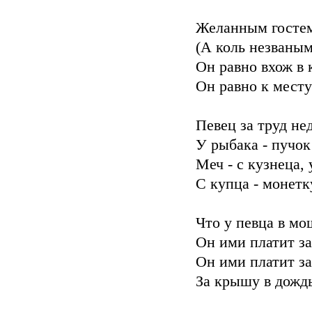
Желанным гостем
(А коль незваным
Он равно вхож в 
Он равно к месту 
Певец за труд не
У рыбака - пучо
Меч - с кузнеца, 
С купца - монетк
Что у певца в мо
Он ими платит за
Он ими платит за
За крышу в дождь