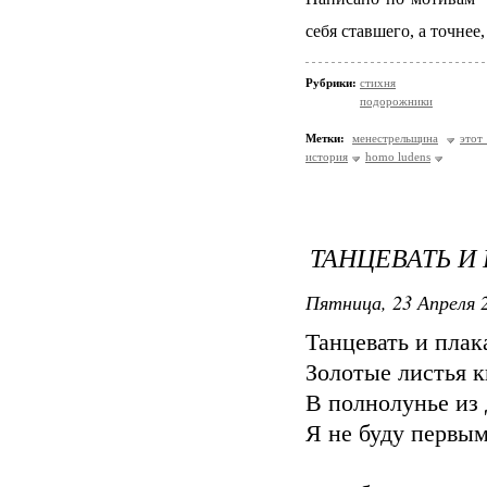
себя ставшего, а точне
Рубрики:
стихня
подорожники
Метки:
менестрельщина
этот
история
homo ludens
ТАНЦЕВАТЬ И 
Пятница, 23 Апреля 2
Танцевать и плак
Золотые листья ки
В полнолунье из
Я не буду первым