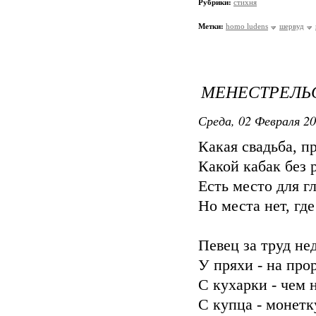
Рубрики:
стихня
Метки:
homo ludens
шервуд
МЕНЕСТРЕЛЬ
Среда, 02 Февраля 20
Какая свадьба, пр
Какой кабак без 
Есть место для г
Но места нет, гд
Певец за труд не
У пряхи - на прор
С кухарки - чем 
С купца - монетк