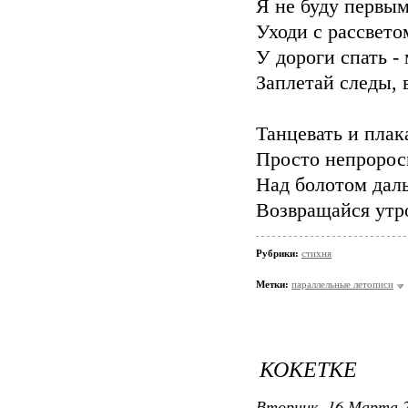
Я не буду первым
Уходи с рассвето
У дороги спать - 
Заплетай следы, 
Танцевать и плак
Просто непроросш
Над болотом даль
Возвращайся утро
Рубрики:
стихня
Метки:
параллельные летописи
КОКЕТКЕ
Вторник, 16 Марта 2