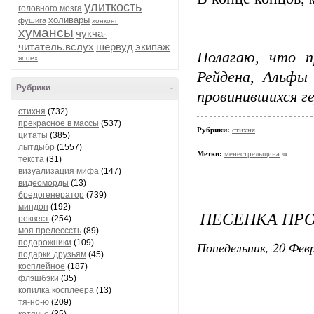
улиткость
головного мозга
холивары
фушига
хонконг
хумансы
чукча-
читатель.вслух
шервуд
экипаж
Полагаю, что п
яndex
Рейдена, Альфы
Рубрики
-
провинившихся ге
стихня
(732)
прекрасное в массы
(537)
Рубрики:
стихня
цитаты
(385)
лытдыбр
(1557)
Метки:
менестрельщина
текста
(31)
визуализация мифа
(147)
видеоморды
(13)
бредогенератор
(739)
миндон
(192)
ПЕСЕНКА ПРО
реквест
(254)
моя прелесссть
(89)
подорожники
(109)
Понедельник, 20 Февр
подарки друзьям
(45)
косплейное
(187)
флэшбэки
(35)
копилка косплеера
(13)
тя-но-ю
(209)