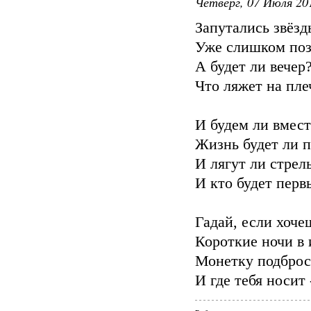
Четверг, 07 Июля 201
Запутались звёзд
Уже слишком позд
А будет ли вечер
Что ляжет на пле
И будем ли вмест
Жизнь будет ли п
И лягут ли стрел
И кто будет перв
Гадай, если хочеш
Короткие ночи в 
Монетку подброси
И где тебя носит