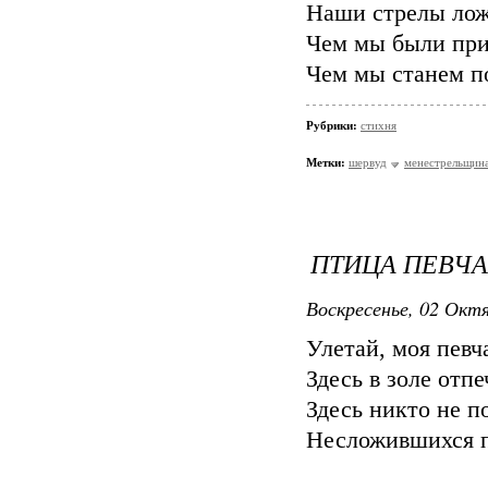
Наши стрелы ложа
Чем мы были при
Чем мы станем по
Рубрики:
стихня
Метки:
шервуд
менестрельщин
ПТИЦА ПЕВЧ
Воскресенье, 02 Октя
Улетай, моя певч
Здесь в золе отп
Здесь никто не п
Несложившихся пе