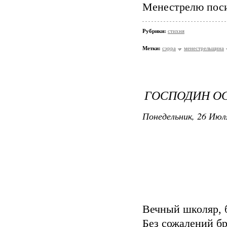
Менестрелю поси
Рубрики:
стихня
Метки:
сэрра
менестрельщина
ГОСПОДИН О
Понедельник, 26 Июля
Вечный школяр, б
Без сожалений б