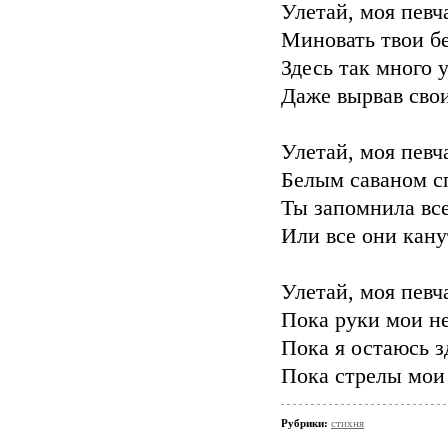
Улетай, моя певч
Миновать твои бе
Здесь так много 
Даже вырвав свои
Улетай, моя певч
Белым саваном сп
Ты запомнила все
Или все они кану
Улетай, моя певч
Пока руки мои не
Пока я остаюсь з
Пока стрелы мои 
Рубрики:
стихня