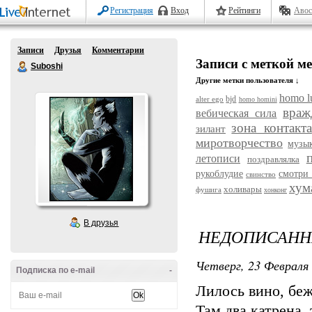
Регистрация
Вход
Рейтинги
Авос
Записи
Друзья
Комментарии
Записи с меткой м
Suboshi
Другие метки пользователя ↓
homo l
bjd
alter ego
homo homini
враж
вебическая сила
зона контакта
зилант
миротворчество
музы
летописи
поздравлялка
рукоблудие
смотри 
свинство
хум
холивары
фушига
хонконг
В друзья
НЕДОПИСАНН
Четверг, 23 Февраля 
Подписка по e-mail
-
Лилось вино, беж
Там два катрена, 