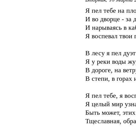
Я пел тебе на пл
И во дворце - за
И нарываясь в ка
Я воспевал твои 
В лесу я пел дуэ
Я у реки воды жу
В дороге, на вет
В степи, в горах 
Я пел тебе, я вос
Я целый мир узна
Быть может, этих
Тщеславная, обра