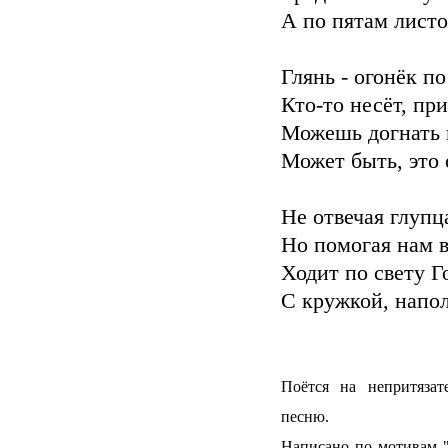
А по пятам листо
Глянь - огонёк п
Кто-то несёт, пр
Можешь догнать 
Может быть, это 
Не отвечая глупц
Но помогая нам 
Ходит по свету 
С кружкой, напо
Поётся на непритяза
песню.
Написано по мотивам "