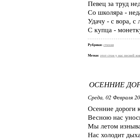
Певец за труд не
Со школяра - не
Удачу - с вора, с 
С купца - монетк
Рубрики:
стихня
Метки:
этот стон у нас песней зо
ОСЕННИЕ ДО
Среда, 02 Февраля 20
Осенние дороги 
Весною нас унос
Мы летом изныва
Нас холодит дых