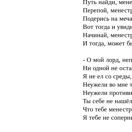
Путь найди, мене
Перепой, менестр
Подерись на меча
Вот тогда и увиди
Начинай, менестр
И тогда, может б
- О мой лорд, не
Ни одной не оста
Я не ел со среды, 
Неужели во мне т
Неужели противн
Ты себе не нашёл
Что тебе менестр
Я тебе не соперн