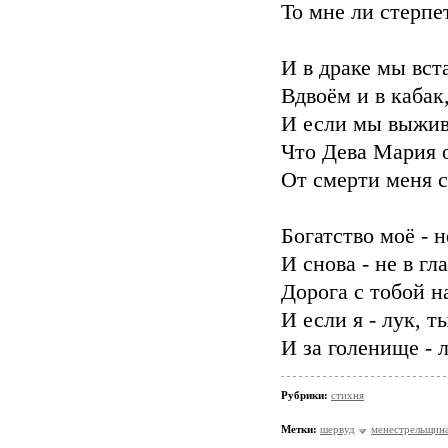
То мне ли стерпе
И в драке мы вст
Вдвоём и в кабак,
И если мы выживе
Что Дева Мария о
От смерти меня с
Богатство моё - н
И снова - не в гла
Дорога с тобой н
И если я - лук, т
И за голенище - 
Рубрики:
стихня
Метки:
шервуд
менестрельщин