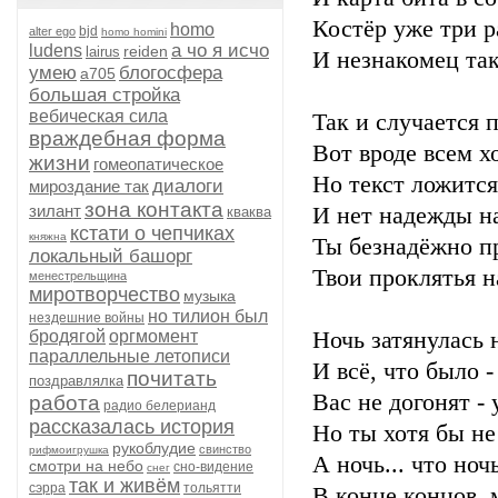
Костёр уже три ра
homo
bjd
alter ego
homo homini
а чо я исчо
ludens
reiden
lairus
И незнакомец так
умею
блогосфера
а705
большая стройка
вебическая сила
Так и случается 
враждебная форма
Вот вроде всем х
жизни
гомеопатическое
Но текст ложится
диалоги
мироздание так
зона контакта
зилант
И нет надежды н
кваква
кстати о чепчиках
княжна
Ты безнадёжно п
локальный башорг
Твои проклятья 
менестрельщина
миротворчество
музыка
но тилион был
нездешние войны
бродягой
оргмомент
Ночь затянулась 
параллельные летописи
И всё, что было -
почитать
поздравлялка
Вас не догонят - 
работа
радио белерианд
рассказалась история
Но ты хотя бы не
рукоблудие
свинство
рифмоигрушка
А ночь... что ноч
смотри на небо
сно-видение
снег
так и живём
сэрра
тольятти
В конце концов, 