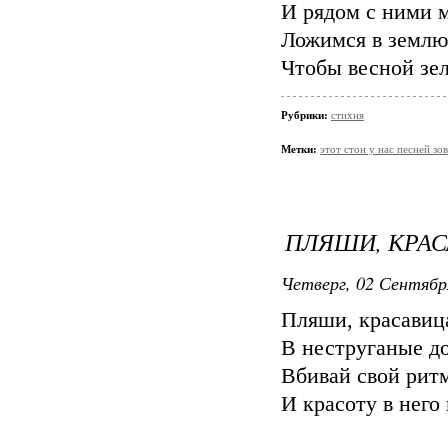
И рядом с ними 
Ложимся в землю
Чтобы весной зел
Рубрики:
стихня
Метки:
этот стон у нас песней зо
ПЛЯШИ, КРАС
Четверг, 02 Сентябр
Пляши, красавица
В неструганые д
Вбивай свой ритм
И красоту в него