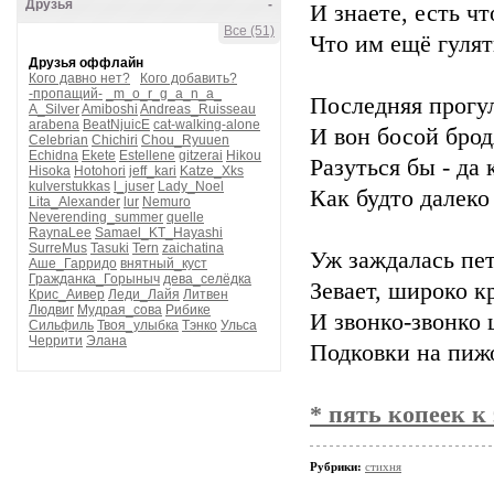
Друзья
-
И знаете, есть чт
Все (51)
Что им ещё гулять
Друзья оффлайн
Кого давно нет?
Кого добавить?
-пропащий-
_m_o_r_g_a_n_a_
Последняя прогул
A_Silver
Amiboshi
Andreas_Ruisseau
arabena
BeatNjuicE
cat-walking-alone
И вон босой бродя
Celebrian
Chichiri
Chou_Ryuuen
Echidna
Ekete
Estellene
gitzerai
Hikou
Разуться бы - да 
Hisoka
Hotohori
jeff_kari
Katze_Xks
kulverstukkas
l_juser
Lady_Noel
Как будто далеко
Lita_Alexander
lur
Nemuro
Neverending_summer
quelle
RaynaLee
Samael_KT_Hayashi
SurreMus
Tasuki
Tern
zaichatina
Уж заждалась пет
Аше_Гарридо
внятный_куст
Гражданка_Горыныч
дева_селёдка
Зевает, широко к
Крис_Аивер
Леди_Лайя
Литвен
Людвиг
Мудрая_сова
Рибике
И звонко-звонко 
Сильфиль
Твоя_улыбка
Тэнко
Ульса
Черрити
Элана
Подковки на пиж
* пять копеек к
Рубрики:
стихня