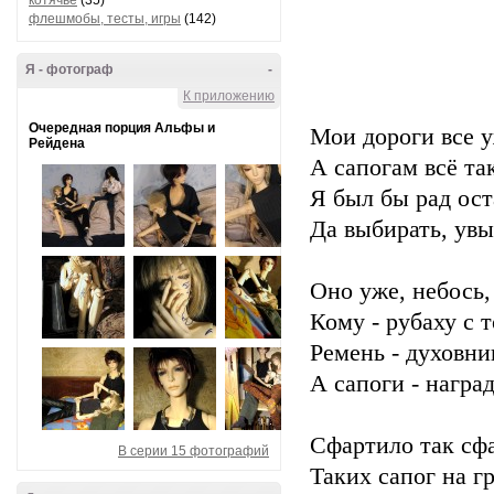
котячье
(35)
флешмобы, тесты, игры
(142)
Я - фотограф
-
К приложению
Очередная порция Альфы и
Мои дороги все 
Рейдена
А сапогам всё та
Я был бы рад ост
Да выбирать, увы
Оно уже, небось,
Кому - рубаху с 
Ремень - духовни
А сапоги - наград
Сфартило так сфа
В серии 15 фотографий
Таких сапог на гр