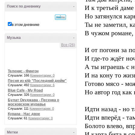
Поиск по дневнику
-
И к третьей даме
Но затянулся кар
Ты не заметил, к
в этом дневнике
В чужом романе, 
Музыка
-
Все (26)
И от погони за по
И где-то ждёт ноч
А ты играешь с н
Теленис - Фингон
И на кону то жизн
Слушали: 166
Комментарии: 0
Песня из к/ф "Последний дюйм"
Готово мясо - мо
Слушали: 492
Комментарии: 6
Blue Cafe - My Road
Но автор год как
Слушали: 326
Комментарии: 0
Булат Окуджава - Песенка о
московском муравье
Идти назад - но т
Слушали: 111
Комментарии: 0
Курара - Нас двое
Идти вперёд - та
Слушали: 61
Комментарии: 0
Болото влево, вп
Метки
-
И карта бита в со