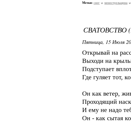
Метки:
снег
менестрельщина
СВАТОВСТВО 
Пятница, 15 Июля 20
Открывай на рассв
Выходи на крыльц
Подступает впло
Где гуляет тот, к
Он как ветер, жи
Проходящий наск
И ему не надо теб
Он - как сытая к