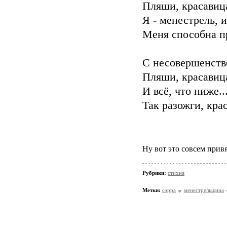
Пляши, красавица
Я - менестрель, 
Меня способна п
С несовершенств
Пляши, красавица
И всё, что ниже..
Так разожги, кра
Ну вот это совсем прив
Рубрики:
стихня
Метки:
сэрра
менестрельщина