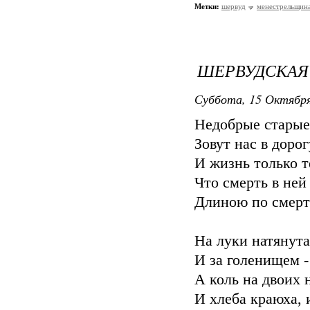
Метки:
шервуд
менестрельщин
ШЕРВУДСКАЯ
Суббота, 15 Октября
Недобрые старые
Зовут нас в дорог
И жизнь только т
Что смерть в ней 
Длиною по смерть
На луки натянута
И за голенищем -
А коль на двоих 
И хлеба краюха, 