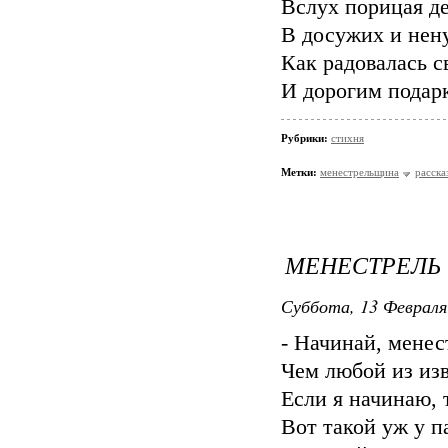
Вслух порицая де
В досужих и нен
Как радовалась с
И дорогим подарк
Рубрики:
стихня
Метки:
менестрельщина
расска
МЕНЕСТРЕЛЬ 
Суббота, 13 Февраля
- Начинай, менес
Чем любой из изв
Если я начинаю, 
Вот такой уж у п