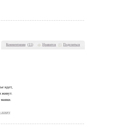
Комментарии
(
11
)
Нравится
Поделиться
ье идет,
и живут.
 маяки.
 хокку