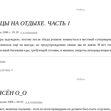
ЦЫ НА ОТДЫХЕ. ЧАСТЬ 1
а 2006 г. 18:10
+ в цитатник
ра задождило, посему после обеда решили ломануться в местный супермарке
зничала ещё на выезде, но предупреждению свыше мы не вняли. И вот те
 полный багажник еды, требующей готовки, и машина, напрочь игнорирующая к
ники
а отдыхе
ЯСЁН О_О
густа 2006 г. 04:01
+ в цитатник
всё, включая спальник - хотя по всем прикидкам он должен был ехать отдельно