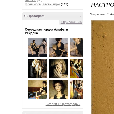
котячье
(35)
НАСТР
флешмобы, тесты, игры
(142)
Воскресенье, 13 Ав
Я - фотограф
-
К приложению
Очередная порция Альфы и
Рейдена
В серии 15 фотографий