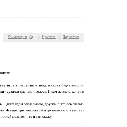
Комментарии
(
3
)
Нравится
Поделиться
ровати.
ану играть, через пару недель снова будут мозоли.
и - сузился диапазон голоса. И сам не знаю, хочу ли
сь. Одних ядом заплёвываю, другим пытаюсь сказать
тал. Четыре дня загонял себя до полного отсутствия
инной мозг, вот что я вам скажу.