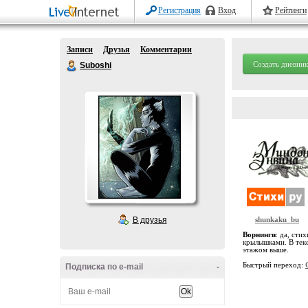
Регистрация
Вход
Рейтинги
Записи
Друзья
Комментарии
Создать дневник
Suboshi
В друзья
shunkaku_bu
Ворнинги
: да, сти
крылышками. В текс
этажом выше.
Быстрый переход:
Подписка по e-mail
-