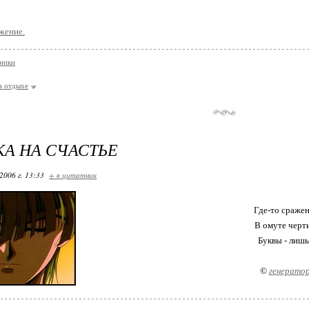
лжение.
ники
а отдыхе
А НА СЧАСТЬЕ
2006 г. 13:33
+ в цитатник
Где-то сражен
В омуте черт
Буквы - лишь
©
генератор