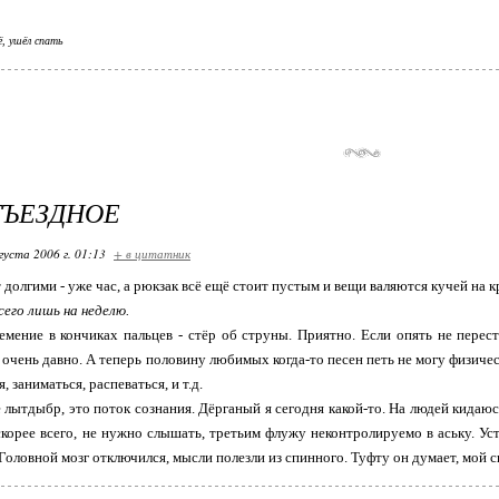
ё, ушёл спать
ТЪЕЗДНОЕ
густа 2006 г. 01:13
+ в цитатник
 долгими - уже час, а рюкзак всё ещё стоит пустым и вещи валяются кучей на к
сего лишь на неделю.
мение в кончиках пальцев - стёр об струны. Приятно. Если опять не перест
. очень давно. А теперь половину любимых когда-то песен петь не могу физическ
, заниматься, распеваться, и т.д.
 лытдыбр, это поток сознания. Дёрганый я сегодня какой-то. На людей кидаю
 скорее всего, не нужно слышать, третьим флужу неконтролируемо в аську. Ус
 Головной мозг отключился, мысли полезли из спинного. Туфту он думает, мой сп