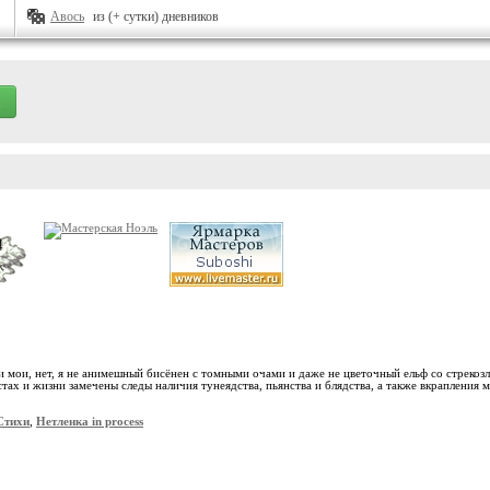
Авось
из (+ сутки) дневников
хи мои, нет, я не анимешный бисёнен с томными очами и даже не цветочный ельф со стреко
тах и жизни замечены следы наличия тунеядства, пьянства и блядства, а также вкрапления м
Стихи
,
Нетленка in process