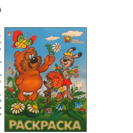
)
,
о
у
и
з
с
.
й
ь
и