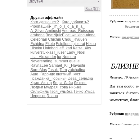
Друзья
-
Все (51)
Друзья оффлайн
Рубрики:
визуализ
Кого давно нет?
Кого добавить?
-пропащий-
_m_o_r_g_a_n_a_
бредоген
A_Silver
Amiboshi
Andreas_Ruisseau
arabena
BeatNjuicE
cat-walking-alone
Метки:
враждебна
Celebrian
Chichiri
Chou_Ryuuen
Echidna
Ekete
Estellene
gitzerai
Hikou
Hisoka
Hotohori
jeff_kari
Katze_Xks
kulverstukkas
l_juser
Lady_Noel
Lita_Alexander
lur
Nemuro
Neverending_summer
quelle
БЛИЗНЕ
RaynaLee
Samael_KT_Hayashi
SurreMus
Tasuki
Tern
zaichatina
Аше_Гарридо
внятный_куст
Четверг, 10 Август
Гражданка_Горыныч
дева_селёдка
Крис_Аивер
Леди_Лайя
Литвен
Вы там особо н
Людвиг
Мудрая_сова
Рибике
Сильфиль
Твоя_улыбка
Тэнко
Ульса
заняться бытоп
Черрити
Элана
комментах, благо
Рубрики:
подорож
Метки:
близнецы н