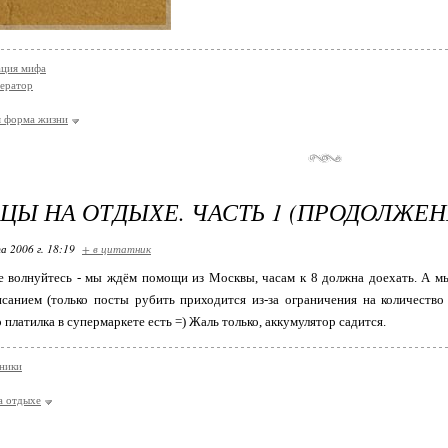
ация мифа
ератор
я форма жизни
ЦЫ НА ОТДЫХЕ. ЧАСТЬ 1 (ПРОДОЛЖЕН
а 2006 г. 18:19
+ в цитатник
е волнуйтесь - мы ждём помощи из Москвы, часам к 8 должна доехать. А мы
исанием (только посты рубить приходится из-за ограничения на количеств
 платилка в супермаркете есть =) Жаль только, аккумулятор садится.
ники
а отдыхе