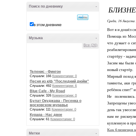
Поиск по дневнику
-
БЛИЗНЕ
Среда, 16 Августа 
в этом дневнике
Вот я и дошёл с
Помощь из Москв
Музыка
-
что думает о си
Все (26)
реабилитирован
стартёру - задач
Засим мы были о
новый стартёр.
Теленис - Фингон
Слушали: 166
Комментарии: 0
Мирный поход к 
Песня из к/ф "Последний дюйм"
тамноты, аки гр
Слушали: 492
Комментарии: 6
ребёнок спит!" 
Blue Cafe - My Road
Слушали: 326
Комментарии: 0
Не поленились
Булат Окуджава - Песенка о
Запрещены увесе
московском муравье
Слушали: 111
Комментарии: 0
день так увесел
Курара - Нас двое
нам не рискнули
Слушали: 61
Комментарии: 0
купленную в про
Как близнецов к
Метки
-