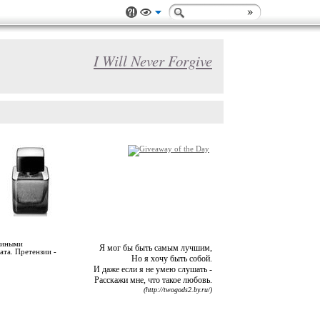
I Will Never Forgive
злиными
Я мог бы быть самым лучшим,
ата. Претензии -
Но я хочу быть собой.
И даже если я не умею слушать -
Расскажи мне, что такое любовь.
(http://twogods2.by.ru/)