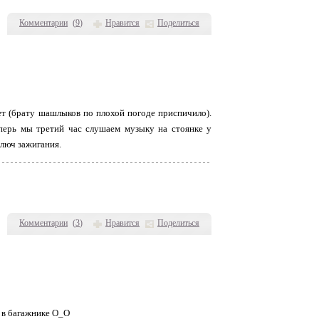
Комментарии
(
9
)
Нравится
Поделиться
т (брату шашлыков по плохой погоде приспичило).
перь мы третий час слушаем музыку на стоянке у
люч зажигания.
Комментарии
(
3
)
Нравится
Поделиться
, в багажнике О_О