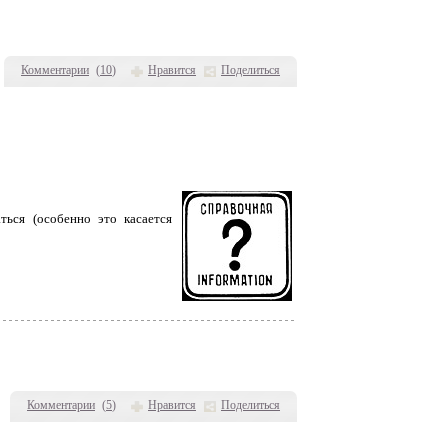
Комментарии
(
10
)
Нравится
Поделиться
ься (особенно это касается
Комментарии
(
5
)
Нравится
Поделиться