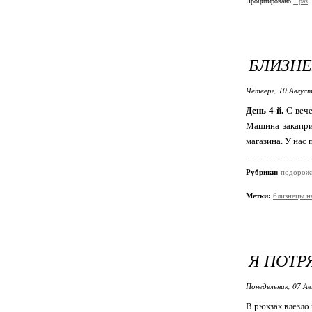
Процитировано
1 раз
БЛИЗНЕ
Четверг, 10 Август
День 4-й.
С вече
Машина закапри
магазина. У нас
Рубрики:
подорож
Метки:
близнецы н
Я ПОТР
Понедельник, 07 Ав
В рюкзак влезло 