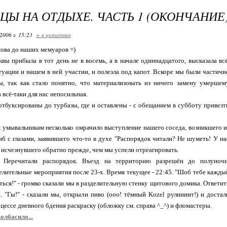
ЦЫ НА ОТДЫХЕ. ЧАСТЬ 1 (ОКОНЧАНИЕ
2006 г. 15:23
+ в цитатник
нова до наших мемуаров =)
ы прибыла в тот день не в восемь, а в начале одиннадцатого, высказала всё
туации и нашем в ней участии, и полезла под капот. Вскоре мы были частичн
ы, так как стало понятно, что материализовать из ничего замену умершем
а всё-таки для нас непосильная.
тбуксированы до турбазы, где и оставлены - с обещанием в субботу привезт
умывальникам несколько омрачило выступление нашего соседа, возникшего и
иб с глазами, заявившего что-то в духе "Распорядок читали? Не шуметь! У на
и исчезнувшего обратно прежде, чем мы успели отреагировать.
. Перечитали распорядок. Въезд на территорию разрешён до полуночи
лительные мероприятия после 23-х. Время текущее - 22:45. "Шоб тебе кажды
яться!" - громко сказали мы в разделительную стенку щитового домика. Ответит
. "Гы!" - сказали мы, открыли пиво (ооо! тёмный Kozel рулиииит!) и достал
цессе дневного бдения раскраску (обложку см. справа ^_^) и фломастеры.
олбасило...