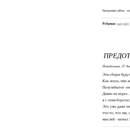
Настроение сейчас -
вс
Рубрики:
лытдыбр
ПРЕДО
Понедельник, 07 Ав
Эти сборы будут
Как жаль, что в
Полузабытое оне
Давно не играл..
я с этим бороться
Это уже даже не
что-то, что им,
мыслей - загнал.