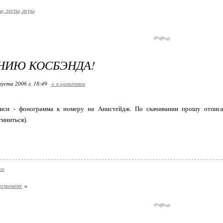
, тесты, игры
НИЮ КОСБЭНДА!
густа 2006 г. 18:49
+ в цитатник
иси - фонограмма к номеру на Анистейдж. По скачивании прошу отписат
гиниться).
ое
ргмомент