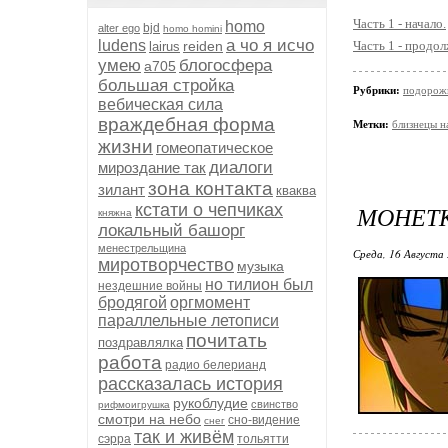
Часть 1 - начало.
homo
bjd
alter ego
homo homini
а чо я исчо
ludens
reiden
Часть 1 - продо
lairus
умею
блогосфера
а705
большая стройка
Рубрики:
подорож
вебическая сила
враждебная форма
Метки:
близнецы н
жизни
гомеопатическое
диалоги
мироздание так
зона контакта
зилант
кваква
кстати о чепчиках
МОНЕТК
княжна
локальный башорг
менестрельщина
Среда, 16 Августа 
миротворчество
музыка
но тилион был
нездешние войны
бродягой
оргмомент
параллельные летописи
почитать
поздравлялка
работа
радио белерианд
рассказалась история
рукоблудие
свинство
рифмоигрушка
смотри на небо
сно-видение
снег
так и живём
сэрра
тольятти