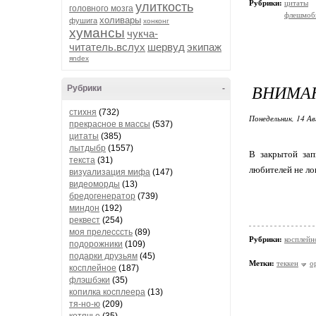
Рубрики:
цитаты
улиткость
головного мозга
флешмобы
холивары
фушига
хонконг
хумансы
чукча-
читатель.вслух
шервуд
экипаж
яndex
ВНИМА
Рубрики
-
стихня
(732)
Понедельник, 14 Ав
прекрасное в массы
(537)
цитаты
(385)
лытдыбр
(1557)
В закрытой зап
текста
(31)
любителей не ло
визуализация мифа
(147)
видеоморды
(13)
бредогенератор
(739)
миндон
(192)
реквест
(254)
моя прелесссть
(89)
Рубрики:
косплейн
подорожники
(109)
подарки друзьям
(45)
Метки:
теккен
о
косплейное
(187)
флэшбэки
(35)
копилка косплеера
(13)
тя-но-ю
(209)