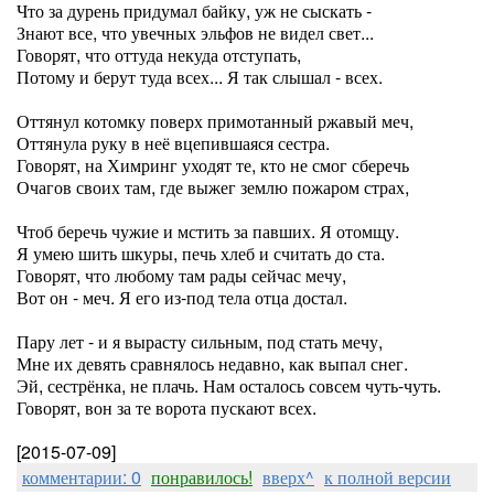
Что за дурень придумал байку, уж не сыскать -
Знают все, что увечных эльфов не видел свет...
Говорят, что оттуда некуда отступать,
Потому и берут туда всех... Я так слышал - всех.
Оттянул котомку поверх примотанный ржавый меч,
Оттянула руку в неё вцепившаяся сестра.
Говорят, на Химринг уходят те, кто не смог сберечь
Очагов своих там, где выжег землю пожаром страх,
Чтоб беречь чужие и мстить за павших. Я отомщу.
Я умею шить шкуры, печь хлеб и считать до ста.
Говорят, что любому там рады сейчас мечу,
Вот он - меч. Я его из-под тела отца достал.
Пару лет - и я вырасту сильным, под стать мечу,
Мне их девять сравнялось недавно, как выпал снег.
Эй, сестрёнка, не плачь. Нам осталось совсем чуть-чуть.
Говорят, вон за те ворота пускают всех.
[2015-07-09]
комментарии: 0
понравилось!
вверх^
к полной версии