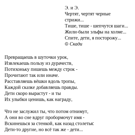
Э. и Э.
Чертят, чертят черные
стрижи...
Тише, тише - шепчутся шаги...
Жили-были эльфы на холме...
Спите, дети, я посторожу...
©
Скади
Превращаешь в шуточки урок,
Извлекаешь пользу из дурачеств,
Потихоньку пишешь между строк -
Прочитают так или иначе.
Расставляешь вёшки вдоль тропы,
Каждой сказке добавляешь правды.
Дети скоро вырастут - и ты
Их улыбки ценишь, как награду,
Что не заслужил ты, что потом отнимут,
А они во сне вдруг пробормочут имя -
Вскинешься за стенкой, как назад столетья:
Дети-то другие, но всё так же - дети...