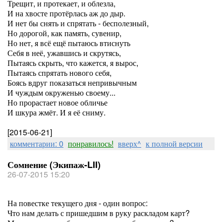
Трещит, и протекает, и облезла,
И на хвосте протёрлась аж до дыр.
И нет бы снять и спрятать - бесполезный,
Но дорогой, как память, сувенир,
Но нет, я всё ещё пытаюсь втиснуть
Себя в неё, ужавшись и скрутясь,
Пытаясь скрыть, что кажется, я вырос,
Пытаясь спрятать нового себя,
Боясь вдруг показаться непривычным
И чуждым окруженью своему...
Но прорастает новое обличье
И шкура жмёт. И я её сниму.
[2015-06-21]
комментарии: 0
понравилось!
вверх^
к полной версии
Сомнение (Экипаж-LII)
26-07-2015 15:20
На повестке текущего дня - один вопрос:
Что нам делать с пришедшим в руку раскладом карт?