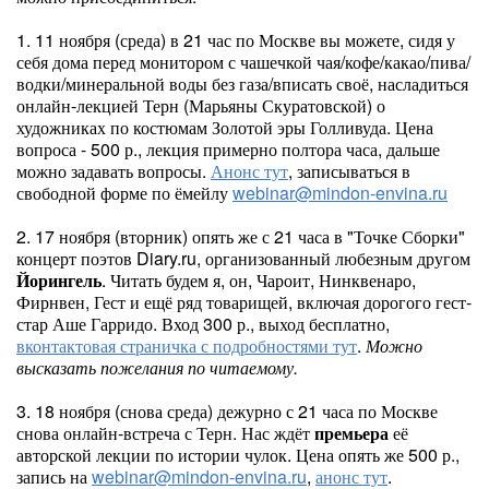
1. 11 ноября (среда) в 21 час по Москве вы можете, сидя у
себя дома перед монитором с чашечкой чая/кофе/какао/пива/
водки/минеральной воды без газа/вписать своё, насладиться
онлайн-лекцией Терн (Марьяны Скуратовской) о
художниках по костюмам Золотой эры Голливуда. Цена
вопроса - 500 р., лекция примерно полтора часа, дальше
можно задавать вопросы.
Анонс тут
, записываться в
свободной форме по ёмейлу
webinar@mindon-envina.ru
2. 17 ноября (вторник) опять же с 21 часа в "Точке Сборки"
концерт поэтов Diary.ru, организованный любезным другом
Йорингель
. Читать будем я, он, Чароит, Нинквенаро,
Фирнвен, Гест и ещё ряд товарищей, включая дорогого гест-
стар Аше Гарридо. Вход 300 р., выход бесплатно,
вконтактовая страничка с подробностями тут
.
Можно
высказать пожелания по читаемому.
3. 18 ноября (снова среда) дежурно с 21 часа по Москве
снова онлайн-встреча с Терн. Нас ждёт
премьера
её
авторской лекции по истории чулок. Цена опять же 500 р.,
запись на
webinar@mindon-envina.ru
,
анонс тут
.