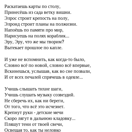
Раскатаешь карты по столу,
Принесёшь из сада ветку вишни.
Элрос строит крепость на полу,
Элронд строит планы на полжизни.
Напоёшь по памяти про мир,
Нарисуешь на полях кораблик...
Эру, Эру, что же мы творим?
Вытекает прошлое по капле.
И уже не вспомнить, как когда-то было,
Словно всё по новой, словно всё впервые,
Вскинешься, услышав, как во сне позвали,
И от всех печалей спрячешь в одеяле...
Учишь слышать тихие шаги,
Учишь слушать музыку созвездий.
Не сберечь их, как ни береги,
От того, что всё это исчезнет.
Крепнут руки - детские мечи
Скоро лягут в дальнюю кладовку...
Пляшут тени от твоей свечи,
Освещая то, как ты неловко