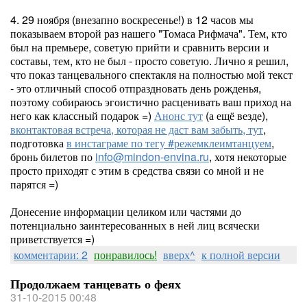
4. 29 ноября (внезапно воскресенье!) в 12 часов мы
показываем второй раз нашего "Томаса Рифмача". Тем, кто
был на премьере, советую прийти и сравнить версии и
составы, тем, кто не был - просто советую. Лично я решил,
что показ танцевального спектакля на полностью мой текст
- это отличный способ отпраздновать день рожденья,
поэтому собираюсь эгоистично расценивать ваш приход на
него как классный подарок =)
Анонс тут
(а ещё везде),
вконтактовая встреча, которая не даст вам забыть, тут
,
подготовка
в инстаграме по тегу #режемклеимтанцуем
,
бронь билетов по
info@mindon-envina.ru
, хотя некоторые
просто приходят с этим в средства связи со мной и не
парятся =)
Донесение информации целиком или частями до
потенциально заинтересованных в ней лиц всячески
приветствуется =)
комментарии: 2
понравилось!
вверх^
к полной версии
Продолжаем танцевать о феях
31-10-2015 00:48