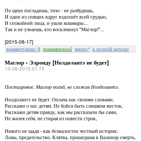
По щеке погладишь, тихо - не разбудишь,
И один из спящих вдруг вздохнёт всей грудью,
И спокойней лица, и ушли кошмары...
Так и не узнаешь, кто воскликнул "Маглор!"...
[2015-08-17]
комментарии: 0
понравилось!
вверх^
к полной версии
Маглор - Элронду [Нолдолантэ не будет]
19-08-2015 01:15
Постигровое. Маглор погиб, не сложив Нолдолантэ.
Нолдолантэ не будет. Оплачь нас своими словами.
Расскажи о нас детям. Не бойся быть слишком жесток,
Расскажи детям правду, как мы рассказали бы сами,
Не жалея себя, не стирая из повести строк,
Никого не щадя - как безжалостен честный историк:
Ложь, предательство, Клятва, пришедшая в Валинор смерть,