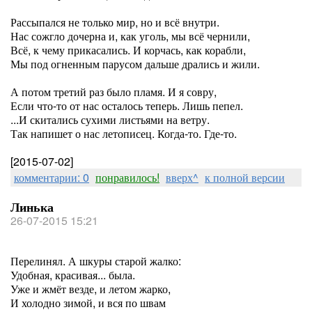
Рассыпался не только мир, но и всё внутри.
Нас сожгло дочерна и, как уголь, мы всё чернили,
Всё, к чему прикасались. И корчась, как корабли,
Мы под огненным парусом дальше дрались и жили.
А потом третий раз было пламя. И я совру,
Если что-то от нас осталось теперь. Лишь пепел.
...И скитались сухими листьями на ветру.
Так напишет о нас летописец. Когда-то. Где-то.
[2015-07-02]
комментарии: 0
понравилось!
вверх^
к полной версии
Линька
26-07-2015 15:21
Перелинял. А шкуры старой жалко:
Удобная, красивая... была.
Уже и жмёт везде, и летом жарко,
И холодно зимой, и вся по швам