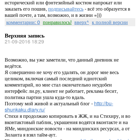
исторический или фэнтезийный костюм напрокат или
заказать его пошив,
подписывайтесь
- всё это образуется в
вашей почте, а там, возможно, и в жизни =)))
комментарии: 0
понравилось!
вверх^
к полной версии
Верхняя запись
21-09-2016 18:29
Возможно, вы уже заметили, что данный дневник не
ведётся.
Я совершенно не хочу его удалять, он дорог мне весь
целиком, включая самый последний идиотский
комментарий, но мне стал окончательно неудобен
интерфейс ли.ру, клиент не работает, реклама бесит,
политика партии ушла куда-то вдаль.
Поэтому мой живой и актуальный блог -
http://bu-
shunkaku.diary.ru/
Стихи я продолжаю копировать в ЖЖ, и на Стихиру, и во
вконтактовый паблик, украшения водятся вконтакте и на
ЯМе, миндонские новости - на миндонских ресурсах, а от
Зиланта я взял тайм-аут.