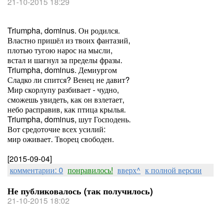
21-10-2015 18:29
Triumpha, dominus. Он родился.
Властно пришёл из твоих фантазий,
плотью тугою нарос на мысли,
встал и шагнул за пределы фразы.
Triumpha, dominus. Демиургом
Сладко ли спится? Венец не давит?
Мир скорлупу разбивает - чудно,
сможешь увидеть, как он взлетает,
небо расправив, как птица крылья.
Triumpha, dominus, шут Господень.
Вот средоточие всех усилий:
мир оживает. Творец свободен.
[2015-09-04]
комментарии: 0
понравилось!
вверх^
к полной версии
Не публиковалось (так получилось)
21-10-2015 18:02