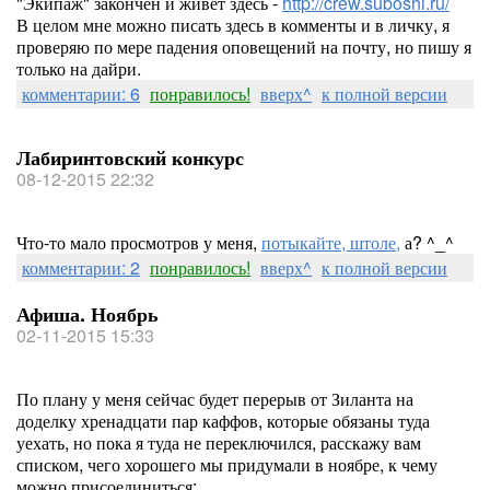
"Экипаж" закончен и живёт здесь -
http://crew.suboshi.ru/
В целом мне можно писать здесь в комменты и в личку, я
проверяю по мере падения оповещений на почту, но пишу я
только на дайри.
комментарии: 6
понравилось!
вверх^
к полной версии
Лабиринтовский конкурс
08-12-2015 22:32
Что-то мало просмотров у меня,
потыкайте, штоле,
а? ^_^
комментарии: 2
понравилось!
вверх^
к полной версии
Афиша. Ноябрь
02-11-2015 15:33
По плану у меня сейчас будет перерыв от Зиланта на
доделку хренадцати пар каффов, которые обязаны туда
уехать, но пока я туда не переключился, расскажу вам
списком, чего хорошего мы придумали в ноябре, к чему
можно присоединиться: