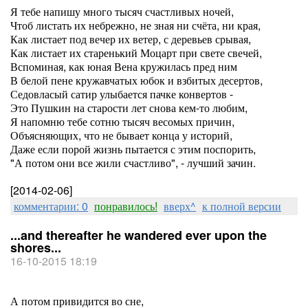
Я тебе напишу много тысяч счастливых ночей,
Чтоб листать их небрежно, не зная ни счёта, ни края,
Как листает под вечер их ветер, с деревьев срывая,
Как листает их старенький Моцарт при свете свечей,
Вспоминая, как юная Вена кружилась пред ним
В белой пене кружавчатых юбок и взбитых десертов,
Седовласый сатир улыбается пачке конвертов -
Это Пушкин на старости лет снова кем-то любим,
Я напомню тебе сотню тысяч весомых причин,
Объясняющих, что не бывает конца у историй,
Даже если порой жизнь пытается с этим поспорить,
"А потом они все жили счастливо", - лучший зачин.
[2014-02-06]
комментарии: 0
понравилось!
вверх^
к полной версии
...and thereafter he wandered ever upon the
shores...
16-10-2015 18:19
А потом привидится во сне,