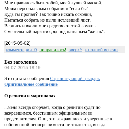
Мне нравилось быть тобой, моей лучшей маской,
Моим персональным собранием "если бы".
Куда ты пропал? Так тошно искать осколки,
Пытаться собрать из пыли истлевший лист.
Вернись и вколи мне средство от этой ломки -
Смертельный наркотик, яд под названьем "жизнь".
[2015-05-02]
комментарии: 0
понравилось!
вверх^
к полной версии
Без заголовка
04-07-2015 18:19
Это цитата сообщения
Странствующий_рыцарь
Оригинальное сообщение
О религии и маргиналах
...меня всегда огорчает, когда о религии судят по
зажравшимся, бесстыдным официальным ее
представителям. Они, эти зажравшиеся и уверенные в
собственной непогрешимости ничтожества, всегда