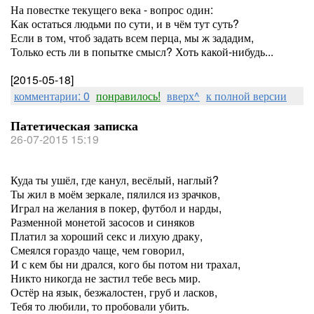
На повестке текущего века - вопрос один:
Как остаться людьми по сути, и в чём тут суть?
Если в том, чтоб задать всем перца, мы ж зададим,
Только есть ли в попытке смысл? Хоть какой-нибудь...
[2015-05-18]
комментарии: 0
понравилось!
вверх^
к полной версии
Патетическая записка
26-07-2015 15:19
Куда ты ушёл, где канул, весёлый, наглый?
Ты жил в моём зеркале, пялился из зрачков,
Играл на желания в покер, футбол и нарды,
Разменной монетой засосов и синяков
Платил за хороший секс и лихую драку,
Смеялся гораздо чаще, чем говорил,
И с кем бы ни дрался, кого бы потом ни трахал,
Никто никогда не застил тебе весь мир.
Остёр на язык, безжалостен, груб и ласков,
Тебя то любили, то пробовали убить.