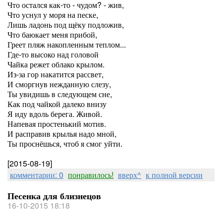
Что остался как-то - чудом? - жив,
Что уснул у моря на песке,
Лишь ладонь под щёку подложив,
Что баюкает меня прибой,
Греет пляж накопленным теплом...
Где-то высоко над головой
Чайка режет облако крылом.
Из-за гор накатится рассвет,
И сморгнув нежданную слезу,
Ты увидишь в следующем сне,
Как под чайкой далеко внизу
Я иду вдоль берега. Живой.
Напевая простенький мотив.
И расправив крылья надо мной,
Ты проснёшься, чтоб я смог уйти.
[2015-08-19]
комментарии: 0
понравилось!
вверх^
к полной версии
Песенка для близнецов
16-10-2015 18:18