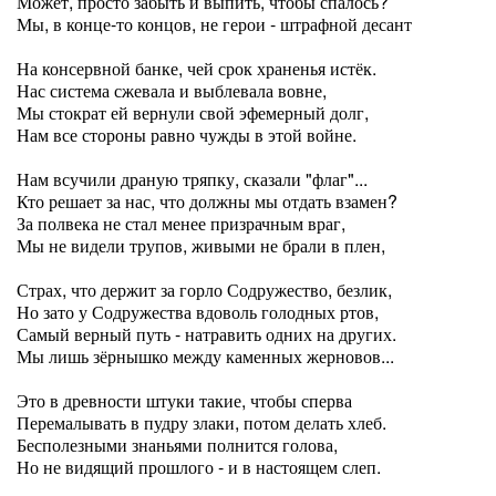
Может, просто забыть и выпить, чтобы спалось?
Мы, в конце-то концов, не герои - штрафной десант
На консервной банке, чей срок храненья истёк.
Нас система сжевала и выблевала вовне,
Мы стократ ей вернули свой эфемерный долг,
Нам все стороны равно чужды в этой войне.
Нам всучили драную тряпку, сказали "флаг"...
Кто решает за нас, что должны мы отдать взамен?
За полвека не стал менее призрачным враг,
Мы не видели трупов, живыми не брали в плен,
Страх, что держит за горло Содружество, безлик,
Но зато у Содружества вдоволь голодных ртов,
Самый верный путь - натравить одних на других.
Мы лишь зёрнышко между каменных жерновов...
Это в древности штуки такие, чтобы сперва
Перемалывать в пудру злаки, потом делать хлеб.
Бесполезными знаньями полнится голова,
Но не видящий прошлого - и в настоящем слеп.