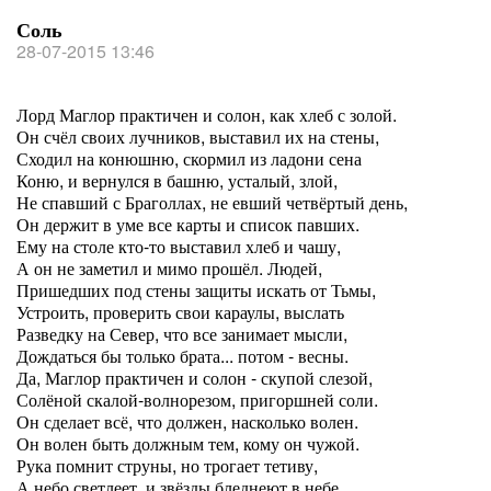
Соль
28-07-2015 13:46
Лорд Маглор практичен и солон, как хлеб с золой.
Он счёл своих лучников, выставил их на стены,
Сходил на конюшню, скормил из ладони сена
Коню, и вернулся в башню, усталый, злой,
Не спавший с Браголлах, не евший четвёртый день,
Он держит в уме все карты и список павших.
Ему на столе кто-то выставил хлеб и чашу,
А он не заметил и мимо прошёл. Людей,
Пришедших под стены защиты искать от Тьмы,
Устроить, проверить свои караулы, выслать
Разведку на Север, что все занимает мысли,
Дождаться бы только брата... потом - весны.
Да, Маглор практичен и солон - скупой слезой,
Солёной скалой-волнорезом, пригоршней соли.
Он сделает всё, что должен, насколько волен.
Он волен быть должным тем, кому он чужой.
Рука помнит струны, но трогает тетиву,
А небо светлеет, и звёзды бледнеют в небе.