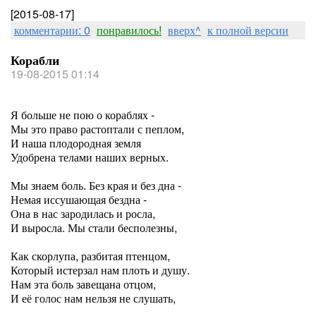
[2015-08-17]
комментарии: 0
понравилось!
вверх^
к полной версии
Корабли
19-08-2015 01:14
Я больше не пою о кораблях -
Мы это право растоптали с пеплом,
И наша плодородная земля
Удобрена телами наших верных.
Мы знаем боль. Без края и без дна -
Немая иссушающая бездна -
Она в нас зародилась и росла,
И выросла. Мы стали бесполезны,
Как скорлупа, разбитая птенцом,
Который истерзал нам плоть и душу.
Нам эта боль завещана отцом,
И её голос нам нельзя не слушать,