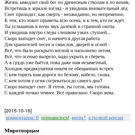
Жизнь замедлит свой бег по древесным стволам и по венам,
Встретишь в зеркале взгляд - и увидишь внимательный лёд.
Снег приходит, как смерть - неожиданно, но непременно,
К тем, кто ловит приметы всю осень, и к тем, кто не ждёт.
Ты услышишь в ночи звук далёкой и странной охоты
И увидишь наутро следы слишком узких ступней...
Скоро выпадет снег, и начнётся другая работа
Для хранителей песен и смыслов, дверей и огней -
Всё, что было раскрыто весной и наполнено летом,
Всё, что осенью вызрело, надо укрыть и сберечь.
А в груди уже бьётся, пока даже нам незаметный,
Холодок предвкушенья никем не обещанных встреч.
С кем торить нам дороги по белому, набело, снова,
С кем потом у огня согреваться до самого дна?
Скоро выпадет снег. Я готов, ты готов, мы готовы.
С каждой ночью темнее. Всё правильно. Скоро зима.
[2015-10-16]
комментарии: 0
понравилось!
вверх^
к полной версии
Миротворцам