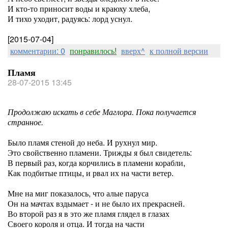
И кто-то приносит воды и краюху хлеба,
И тихо уходит, радуясь: лорд уснул.
[2015-07-04]
комментарии: 0
понравилось!
вверх^
к полной версии
Пламя
28-07-2015 13:45
Продолжаю искать в себе Маглора. Пока получается
странное.
Было пламя стеной до неба. И рухнул мир.
Это свойственно пламени. Трижды я был свидетель:
В первый раз, когда корчились в пламени корабли,
Как подбитые птицы, и рвал их на части ветер.
Мне на миг показалось, что алые паруса
Он на мачтах вздымает - и не было их прекрасней.
Во второй раз я в это же пламя глядел в глазах
Своего короля и отца. И тогда на части