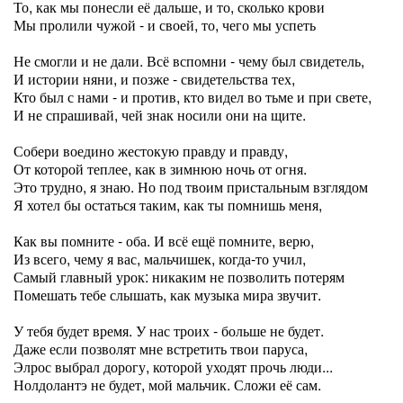
То, как мы понесли её дальше, и то, сколько крови
Мы пролили чужой - и своей, то, чего мы успеть
Не смогли и не дали. Всё вспомни - чему был свидетель,
И истории няни, и позже - свидетельства тех,
Кто был с нами - и против, кто видел во тьме и при свете,
И не спрашивай, чей знак носили они на щите.
Собери воедино жестокую правду и правду,
От которой теплее, как в зимнюю ночь от огня.
Это трудно, я знаю. Но под твоим пристальным взглядом
Я хотел бы остаться таким, как ты помнишь меня,
Как вы помните - оба. И всё ещё помните, верю,
Из всего, чему я вас, мальчишек, когда-то учил,
Самый главный урок: никаким не позволить потерям
Помешать тебе слышать, как музыка мира звучит.
У тебя будет время. У нас троих - больше не будет.
Даже если позволят мне встретить твои паруса,
Элрос выбрал дорогу, которой уходят прочь люди...
Нолдолантэ не будет, мой мальчик. Сложи её сам.