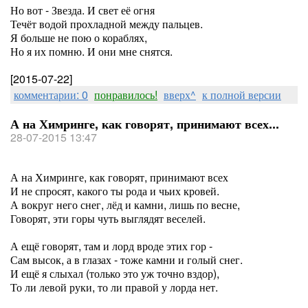
Но вот - Звезда. И свет её огня
Течёт водой прохладной между пальцев.
Я больше не пою о кораблях,
Но я их помню. И они мне снятся.
[2015-07-22]
комментарии: 0
понравилось!
вверх^
к полной версии
А на Химринге, как говорят, принимают всех...
28-07-2015 13:47
А на Химринге, как говорят, принимают всех
И не спросят, какого ты рода и чьих кровей.
А вокруг него снег, лёд и камни, лишь по весне,
Говорят, эти горы чуть выглядят веселей.
А ещё говорят, там и лорд вроде этих гор -
Сам высок, а в глазах - тоже камни и голый снег.
И ещё я слыхал (только это уж точно вздор),
То ли левой руки, то ли правой у лорда нет.