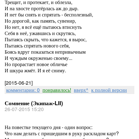
Трещит, и протекает, и облезла,
И на хвосте протёрлась аж до дыр.
И нет бы снять и спрятать - бесполезный,
Но дорогой, как память, сувенир,
Но нет, я всё ещё пытаюсь втиснуть
Себя в неё, ужавшись и скрутясь,
Пытаясь скрыть, что кажется, я вырос,
Пытаясь спрятать нового себя,
Боясь вдруг показаться непривычным
И чуждым окруженью своему...
Но прорастает новое обличье
И шкура жмёт. И я её сниму.
[2015-06-21]
комментарии: 0
понравилось!
вверх^
к полной версии
Сомнение (Экипаж-LII)
26-07-2015 15:20
На повестке текущего дня - один вопрос:
Что нам делать с пришедшим в руку раскладом карт?