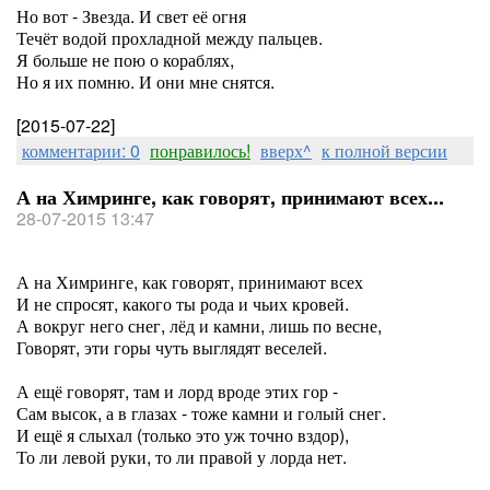
Но вот - Звезда. И свет её огня
Течёт водой прохладной между пальцев.
Я больше не пою о кораблях,
Но я их помню. И они мне снятся.
[2015-07-22]
комментарии: 0
понравилось!
вверх^
к полной версии
А на Химринге, как говорят, принимают всех...
28-07-2015 13:47
А на Химринге, как говорят, принимают всех
И не спросят, какого ты рода и чьих кровей.
А вокруг него снег, лёд и камни, лишь по весне,
Говорят, эти горы чуть выглядят веселей.
А ещё говорят, там и лорд вроде этих гор -
Сам высок, а в глазах - тоже камни и голый снег.
И ещё я слыхал (только это уж точно вздор),
То ли левой руки, то ли правой у лорда нет.