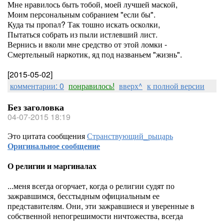
Мне нравилось быть тобой, моей лучшей маской,
Моим персональным собранием "если бы".
Куда ты пропал? Так тошно искать осколки,
Пытаться собрать из пыли истлевший лист.
Вернись и вколи мне средство от этой ломки -
Смертельный наркотик, яд под названьем "жизнь".
[2015-05-02]
комментарии: 0
понравилось!
вверх^
к полной версии
Без заголовка
04-07-2015 18:19
Это цитата сообщения
Странствующий_рыцарь
Оригинальное сообщение
О религии и маргиналах
...меня всегда огорчает, когда о религии судят по
зажравшимся, бесстыдным официальным ее
представителям. Они, эти зажравшиеся и уверенные в
собственной непогрешимости ничтожества, всегда