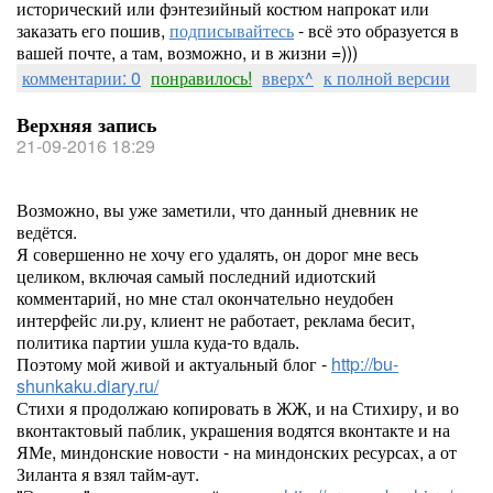
исторический или фэнтезийный костюм напрокат или
заказать его пошив,
подписывайтесь
- всё это образуется в
вашей почте, а там, возможно, и в жизни =)))
комментарии: 0
понравилось!
вверх^
к полной версии
Верхняя запись
21-09-2016 18:29
Возможно, вы уже заметили, что данный дневник не
ведётся.
Я совершенно не хочу его удалять, он дорог мне весь
целиком, включая самый последний идиотский
комментарий, но мне стал окончательно неудобен
интерфейс ли.ру, клиент не работает, реклама бесит,
политика партии ушла куда-то вдаль.
Поэтому мой живой и актуальный блог -
http://bu-
shunkaku.diary.ru/
Стихи я продолжаю копировать в ЖЖ, и на Стихиру, и во
вконтактовый паблик, украшения водятся вконтакте и на
ЯМе, миндонские новости - на миндонских ресурсах, а от
Зиланта я взял тайм-аут.