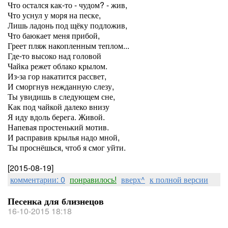
Что остался как-то - чудом? - жив,
Что уснул у моря на песке,
Лишь ладонь под щёку подложив,
Что баюкает меня прибой,
Греет пляж накопленным теплом...
Где-то высоко над головой
Чайка режет облако крылом.
Из-за гор накатится рассвет,
И сморгнув нежданную слезу,
Ты увидишь в следующем сне,
Как под чайкой далеко внизу
Я иду вдоль берега. Живой.
Напевая простенький мотив.
И расправив крылья надо мной,
Ты проснёшься, чтоб я смог уйти.
[2015-08-19]
комментарии: 0
понравилось!
вверх^
к полной версии
Песенка для близнецов
16-10-2015 18:18