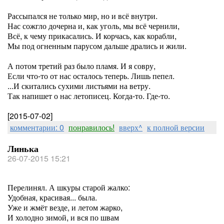
Рассыпался не только мир, но и всё внутри.
Нас сожгло дочерна и, как уголь, мы всё чернили,
Всё, к чему прикасались. И корчась, как корабли,
Мы под огненным парусом дальше дрались и жили.
А потом третий раз было пламя. И я совру,
Если что-то от нас осталось теперь. Лишь пепел.
...И скитались сухими листьями на ветру.
Так напишет о нас летописец. Когда-то. Где-то.
[2015-07-02]
комментарии: 0
понравилось!
вверх^
к полной версии
Линька
26-07-2015 15:21
Перелинял. А шкуры старой жалко:
Удобная, красивая... была.
Уже и жмёт везде, и летом жарко,
И холодно зимой, и вся по швам