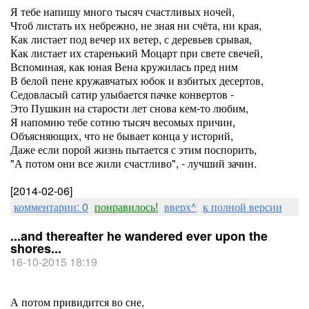
Я тебе напишу много тысяч счастливых ночей,
Чтоб листать их небрежно, не зная ни счёта, ни края,
Как листает под вечер их ветер, с деревьев срывая,
Как листает их старенький Моцарт при свете свечей,
Вспоминая, как юная Вена кружилась пред ним
В белой пене кружавчатых юбок и взбитых десертов,
Седовласый сатир улыбается пачке конвертов -
Это Пушкин на старости лет снова кем-то любим,
Я напомню тебе сотню тысяч весомых причин,
Объясняющих, что не бывает конца у историй,
Даже если порой жизнь пытается с этим поспорить,
"А потом они все жили счастливо", - лучший зачин.
[2014-02-06]
комментарии: 0
понравилось!
вверх^
к полной версии
...and thereafter he wandered ever upon the
shores...
16-10-2015 18:19
А потом привидится во сне,