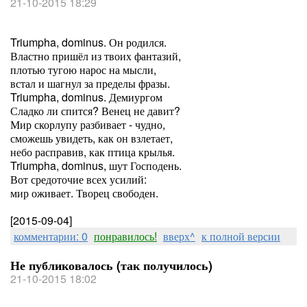
21-10-2015 18:29
Triumpha, dominus. Он родился.
Властно пришёл из твоих фантазий,
плотью тугою нарос на мысли,
встал и шагнул за пределы фразы.
Triumpha, dominus. Демиургом
Сладко ли спится? Венец не давит?
Мир скорлупу разбивает - чудно,
сможешь увидеть, как он взлетает,
небо расправив, как птица крылья.
Triumpha, dominus, шут Господень.
Вот средоточие всех усилий:
мир оживает. Творец свободен.
[2015-09-04]
комментарии: 0
понравилось!
вверх^
к полной версии
Не публиковалось (так получилось)
21-10-2015 18:02