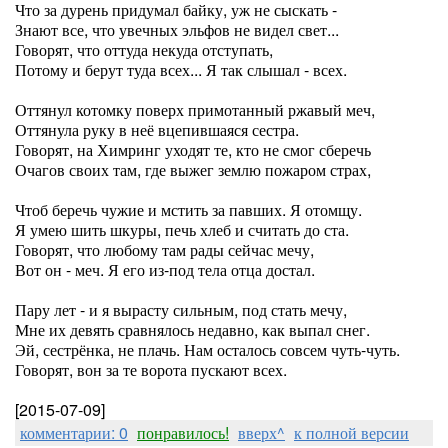
Что за дурень придумал байку, уж не сыскать -
Знают все, что увечных эльфов не видел свет...
Говорят, что оттуда некуда отступать,
Потому и берут туда всех... Я так слышал - всех.
Оттянул котомку поверх примотанный ржавый меч,
Оттянула руку в неё вцепившаяся сестра.
Говорят, на Химринг уходят те, кто не смог сберечь
Очагов своих там, где выжег землю пожаром страх,
Чтоб беречь чужие и мстить за павших. Я отомщу.
Я умею шить шкуры, печь хлеб и считать до ста.
Говорят, что любому там рады сейчас мечу,
Вот он - меч. Я его из-под тела отца достал.
Пару лет - и я вырасту сильным, под стать мечу,
Мне их девять сравнялось недавно, как выпал снег.
Эй, сестрёнка, не плачь. Нам осталось совсем чуть-чуть.
Говорят, вон за те ворота пускают всех.
[2015-07-09]
комментарии: 0
понравилось!
вверх^
к полной версии