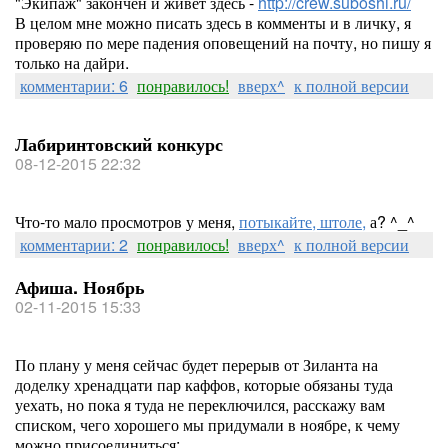
"Экипаж" закончен и живёт здесь -
http://crew.suboshi.ru/
В целом мне можно писать здесь в комменты и в личку, я
проверяю по мере падения оповещений на почту, но пишу я
только на дайри.
комментарии: 6
понравилось!
вверх^
к полной версии
Лабиринтовский конкурс
08-12-2015 22:32
Что-то мало просмотров у меня,
потыкайте, штоле,
а? ^_^
комментарии: 2
понравилось!
вверх^
к полной версии
Афиша. Ноябрь
02-11-2015 15:33
По плану у меня сейчас будет перерыв от Зиланта на
доделку хренадцати пар каффов, которые обязаны туда
уехать, но пока я туда не переключился, расскажу вам
списком, чего хорошего мы придумали в ноябре, к чему
можно присоединиться: