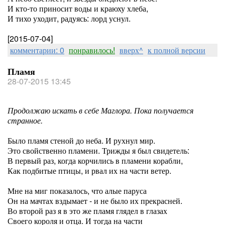
И кто-то приносит воды и краюху хлеба,
И тихо уходит, радуясь: лорд уснул.
[2015-07-04]
комментарии: 0
понравилось!
вверх^
к полной версии
Пламя
28-07-2015 13:45
Продолжаю искать в себе Маглора. Пока получается
странное.
Было пламя стеной до неба. И рухнул мир.
Это свойственно пламени. Трижды я был свидетель:
В первый раз, когда корчились в пламени корабли,
Как подбитые птицы, и рвал их на части ветер.
Мне на миг показалось, что алые паруса
Он на мачтах вздымает - и не было их прекрасней.
Во второй раз я в это же пламя глядел в глазах
Своего короля и отца. И тогда на части