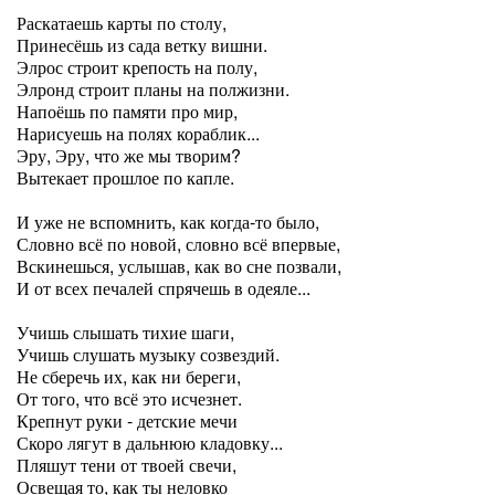
Раскатаешь карты по столу,
Принесёшь из сада ветку вишни.
Элрос строит крепость на полу,
Элронд строит планы на полжизни.
Напоёшь по памяти про мир,
Нарисуешь на полях кораблик...
Эру, Эру, что же мы творим?
Вытекает прошлое по капле.
И уже не вспомнить, как когда-то было,
Словно всё по новой, словно всё впервые,
Вскинешься, услышав, как во сне позвали,
И от всех печалей спрячешь в одеяле...
Учишь слышать тихие шаги,
Учишь слушать музыку созвездий.
Не сберечь их, как ни береги,
От того, что всё это исчезнет.
Крепнут руки - детские мечи
Скоро лягут в дальнюю кладовку...
Пляшут тени от твоей свечи,
Освещая то, как ты неловко