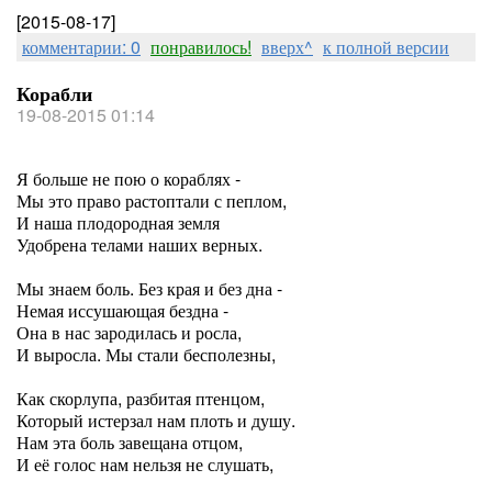
[2015-08-17]
комментарии: 0
понравилось!
вверх^
к полной версии
Корабли
19-08-2015 01:14
Я больше не пою о кораблях -
Мы это право растоптали с пеплом,
И наша плодородная земля
Удобрена телами наших верных.
Мы знаем боль. Без края и без дна -
Немая иссушающая бездна -
Она в нас зародилась и росла,
И выросла. Мы стали бесполезны,
Как скорлупа, разбитая птенцом,
Который истерзал нам плоть и душу.
Нам эта боль завещана отцом,
И её голос нам нельзя не слушать,