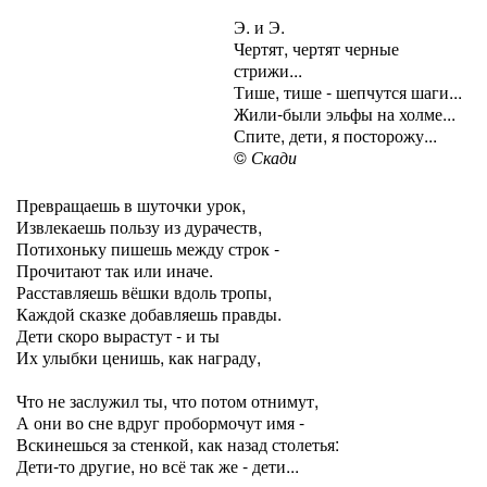
Э. и Э.
Чертят, чертят черные
стрижи...
Тише, тише - шепчутся шаги...
Жили-были эльфы на холме...
Спите, дети, я посторожу...
©
Скади
Превращаешь в шуточки урок,
Извлекаешь пользу из дурачеств,
Потихоньку пишешь между строк -
Прочитают так или иначе.
Расставляешь вёшки вдоль тропы,
Каждой сказке добавляешь правды.
Дети скоро вырастут - и ты
Их улыбки ценишь, как награду,
Что не заслужил ты, что потом отнимут,
А они во сне вдруг пробормочут имя -
Вскинешься за стенкой, как назад столетья:
Дети-то другие, но всё так же - дети...