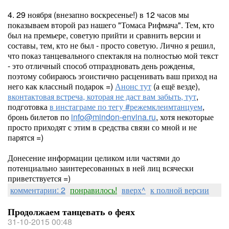
4. 29 ноября (внезапно воскресенье!) в 12 часов мы
показываем второй раз нашего "Томаса Рифмача". Тем, кто
был на премьере, советую прийти и сравнить версии и
составы, тем, кто не был - просто советую. Лично я решил,
что показ танцевального спектакля на полностью мой текст
- это отличный способ отпраздновать день рожденья,
поэтому собираюсь эгоистично расценивать ваш приход на
него как классный подарок =)
Анонс тут
(а ещё везде),
вконтактовая встреча, которая не даст вам забыть, тут
,
подготовка
в инстаграме по тегу #режемклеимтанцуем
,
бронь билетов по
info@mindon-envina.ru
, хотя некоторые
просто приходят с этим в средства связи со мной и не
парятся =)
Донесение информации целиком или частями до
потенциально заинтересованных в ней лиц всячески
приветствуется =)
комментарии: 2
понравилось!
вверх^
к полной версии
Продолжаем танцевать о феях
31-10-2015 00:48