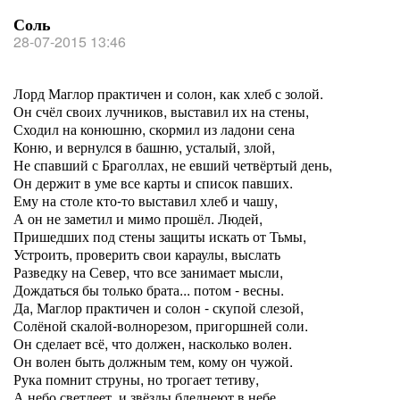
Соль
28-07-2015 13:46
Лорд Маглор практичен и солон, как хлеб с золой.
Он счёл своих лучников, выставил их на стены,
Сходил на конюшню, скормил из ладони сена
Коню, и вернулся в башню, усталый, злой,
Не спавший с Браголлах, не евший четвёртый день,
Он держит в уме все карты и список павших.
Ему на столе кто-то выставил хлеб и чашу,
А он не заметил и мимо прошёл. Людей,
Пришедших под стены защиты искать от Тьмы,
Устроить, проверить свои караулы, выслать
Разведку на Север, что все занимает мысли,
Дождаться бы только брата... потом - весны.
Да, Маглор практичен и солон - скупой слезой,
Солёной скалой-волнорезом, пригоршней соли.
Он сделает всё, что должен, насколько волен.
Он волен быть должным тем, кому он чужой.
Рука помнит струны, но трогает тетиву,
А небо светлеет, и звёзды бледнеют в небе.