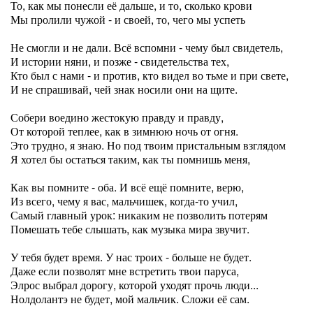
То, как мы понесли её дальше, и то, сколько крови
Мы пролили чужой - и своей, то, чего мы успеть
Не смогли и не дали. Всё вспомни - чему был свидетель,
И истории няни, и позже - свидетельства тех,
Кто был с нами - и против, кто видел во тьме и при свете,
И не спрашивай, чей знак носили они на щите.
Собери воедино жестокую правду и правду,
От которой теплее, как в зимнюю ночь от огня.
Это трудно, я знаю. Но под твоим пристальным взглядом
Я хотел бы остаться таким, как ты помнишь меня,
Как вы помните - оба. И всё ещё помните, верю,
Из всего, чему я вас, мальчишек, когда-то учил,
Самый главный урок: никаким не позволить потерям
Помешать тебе слышать, как музыка мира звучит.
У тебя будет время. У нас троих - больше не будет.
Даже если позволят мне встретить твои паруса,
Элрос выбрал дорогу, которой уходят прочь люди...
Нолдолантэ не будет, мой мальчик. Сложи её сам.