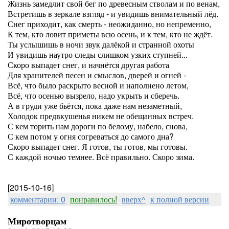
Жизнь замедлит свой бег по древесным стволам и по венам,
Встретишь в зеркале взгляд - и увидишь внимательный лёд.
Снег приходит, как смерть - неожиданно, но непременно,
К тем, кто ловит приметы всю осень, и к тем, кто не ждёт.
Ты услышишь в ночи звук далёкой и странной охоты
И увидишь наутро следы слишком узких ступней...
Скоро выпадет снег, и начнётся другая работа
Для хранителей песен и смыслов, дверей и огней -
Всё, что было раскрыто весной и наполнено летом,
Всё, что осенью вызрело, надо укрыть и сберечь.
А в груди уже бьётся, пока даже нам незаметный,
Холодок предвкушенья никем не обещанных встреч.
С кем торить нам дороги по белому, набело, снова,
С кем потом у огня согреваться до самого дна?
Скоро выпадет снег. Я готов, ты готов, мы готовы.
С каждой ночью темнее. Всё правильно. Скоро зима.
[2015-10-16]
комментарии: 0
понравилось!
вверх^
к полной версии
Миротворцам