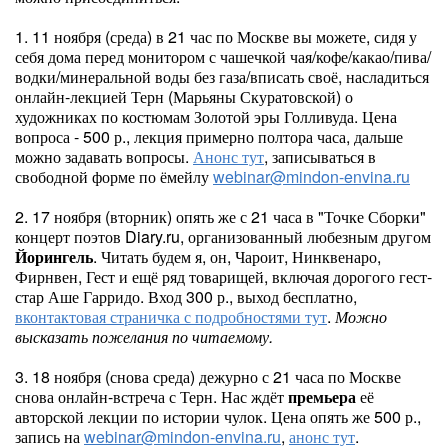
1. 11 ноября (среда) в 21 час по Москве вы можете, сидя у
себя дома перед монитором с чашечкой чая/кофе/какао/пива/
водки/минеральной воды без газа/вписать своё, насладиться
онлайн-лекцией Терн (Марьяны Скуратовской) о
художниках по костюмам Золотой эры Голливуда. Цена
вопроса - 500 р., лекция примерно полтора часа, дальше
можно задавать вопросы.
Анонс тут
, записываться в
свободной форме по ёмейлу
webinar@mindon-envina.ru
2. 17 ноября (вторник) опять же с 21 часа в "Точке Сборки"
концерт поэтов Diary.ru, организованный любезным другом
Йорингель
. Читать будем я, он, Чароит, Нинквенаро,
Фирнвен, Гест и ещё ряд товарищей, включая дорогого гест-
стар Аше Гарридо. Вход 300 р., выход бесплатно,
вконтактовая страничка с подробностями тут
.
Можно
высказать пожелания по читаемому.
3. 18 ноября (снова среда) дежурно с 21 часа по Москве
снова онлайн-встреча с Терн. Нас ждёт
премьера
её
авторской лекции по истории чулок. Цена опять же 500 р.,
запись на
webinar@mindon-envina.ru
,
анонс тут
.