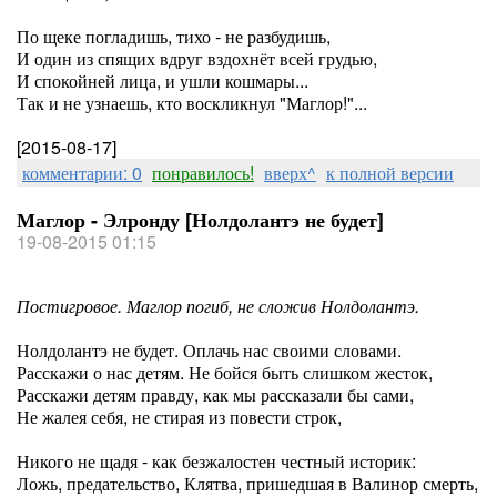
По щеке погладишь, тихо - не разбудишь,
И один из спящих вдруг вздохнёт всей грудью,
И спокойней лица, и ушли кошмары...
Так и не узнаешь, кто воскликнул "Маглор!"...
[2015-08-17]
комментарии: 0
понравилось!
вверх^
к полной версии
Маглор - Элронду [Нолдолантэ не будет]
19-08-2015 01:15
Постигровое. Маглор погиб, не сложив Нолдолантэ.
Нолдолантэ не будет. Оплачь нас своими словами.
Расскажи о нас детям. Не бойся быть слишком жесток,
Расскажи детям правду, как мы рассказали бы сами,
Не жалея себя, не стирая из повести строк,
Никого не щадя - как безжалостен честный историк:
Ложь, предательство, Клятва, пришедшая в Валинор смерть,