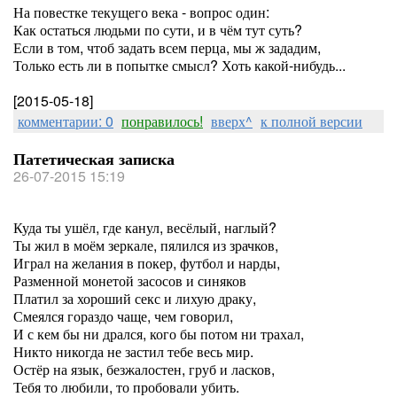
На повестке текущего века - вопрос один:
Как остаться людьми по сути, и в чём тут суть?
Если в том, чтоб задать всем перца, мы ж зададим,
Только есть ли в попытке смысл? Хоть какой-нибудь...
[2015-05-18]
комментарии: 0
понравилось!
вверх^
к полной версии
Патетическая записка
26-07-2015 15:19
Куда ты ушёл, где канул, весёлый, наглый?
Ты жил в моём зеркале, пялился из зрачков,
Играл на желания в покер, футбол и нарды,
Разменной монетой засосов и синяков
Платил за хороший секс и лихую драку,
Смеялся гораздо чаще, чем говорил,
И с кем бы ни дрался, кого бы потом ни трахал,
Никто никогда не застил тебе весь мир.
Остёр на язык, безжалостен, груб и ласков,
Тебя то любили, то пробовали убить.