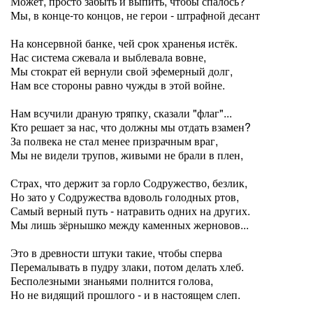
Может, просто забыть и выпить, чтобы спалось?
Мы, в конце-то концов, не герои - штрафной десант
На консервной банке, чей срок храненья истёк.
Нас система сжевала и выблевала вовне,
Мы стократ ей вернули свой эфемерный долг,
Нам все стороны равно чужды в этой войне.
Нам всучили драную тряпку, сказали "флаг"...
Кто решает за нас, что должны мы отдать взамен?
За полвека не стал менее призрачным враг,
Мы не видели трупов, живыми не брали в плен,
Страх, что держит за горло Содружество, безлик,
Но зато у Содружества вдоволь голодных ртов,
Самый верный путь - натравить одних на других.
Мы лишь зёрнышко между каменных жерновов...
Это в древности штуки такие, чтобы сперва
Перемалывать в пудру злаки, потом делать хлеб.
Бесполезными знаньями полнится голова,
Но не видящий прошлого - и в настоящем слеп.