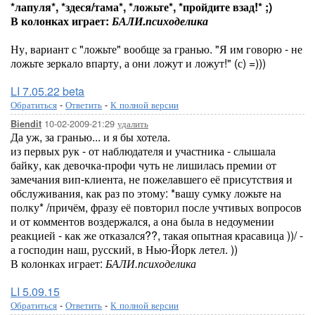
*лапуля*, *здеся/тама*, *ложьте*, *пройдите взад!* ;)
В колонках играет:
БАЛИ.психоделика
Ну, вариант с "ложьте" вообще за гранью. "Я им говорю - не
ложьте зеркало впарту, а они ложут и ложут!" (с) =)))
LI 7.05.22 beta
Обратиться
-
Ответить
-
К полной версии
10-02-2009-21:29
удалить
Biendit
Да уж, за гранью... и я бы хотела.
из первых рук - от наблюдателя и участника - слышала
байку, как девочка-профи чуть не лишилась премии от
замечания вип-клиента, не пожелавшего её присутствия и
обслуживания, как раз по этому: *вашу сумку ложьте на
полку* /причём, фразу её повторил после учтивых вопросов
и от комментов воздержался, а она была в недоумении
реакцией - как же отказался??, такая опытная красавица ))/ -
а господин наш, русский, в Нью-Йорк летел. ))
В колонках играет:
БАЛИ.психоделика
LI 5.09.15
Обратиться
-
Ответить
-
К полной версии