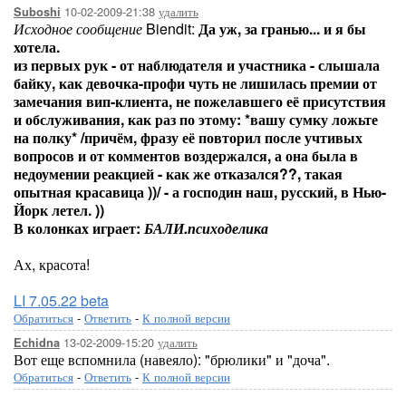
10-02-2009-21:38
удалить
Suboshi
Исходное сообщение
Biendit:
Да уж, за гранью... и я бы
хотела.
из первых рук - от наблюдателя и участника - слышала
байку, как девочка-профи чуть не лишилась премии от
замечания вип-клиента, не пожелавшего её присутствия
и обслуживания, как раз по этому: *вашу сумку ложьте
на полку* /причём, фразу её повторил после учтивых
вопросов и от комментов воздержался, а она была в
недоумении реакцией - как же отказался??, такая
опытная красавица ))/ - а господин наш, русский, в Нью-
Йорк летел. ))
В колонках играет:
БАЛИ.психоделика
Ах, красота!
LI 7.05.22 beta
Обратиться
-
Ответить
-
К полной версии
13-02-2009-15:20
удалить
Echidna
Вот еще вспомнила (навеяло): "брюлики" и "доча".
Обратиться
-
Ответить
-
К полной версии