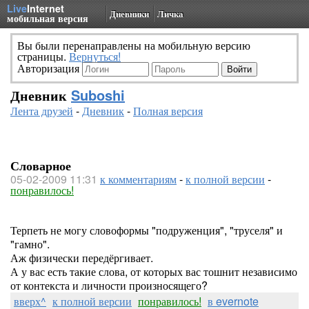
Live
Internet
Дневники
Личка
мобильная версия
Вы были перенаправлены на мобильную версию
страницы.
Вернуться!
Авторизация
Дневник
Suboshi
Лента друзей
-
Дневник
-
Полная версия
Словарное
05-02-2009 11:31
к комментариям
-
к полной версии
-
понравилось!
Терпеть не могу словоформы "подруженция", "труселя" и
"гамно".
Аж физически передёргивает.
А у вас есть такие слова, от которых вас тошнит независимо
от контекста и личности произносящего?
вверх^
к полной версии
понравилось!
в evernote