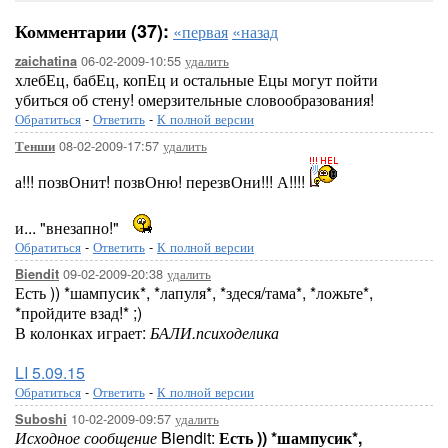
Комментарии (37):
«первая
«назад
06-02-2009-10:55
удалить
zaichatina
хлебЕц, бабЕц, копЕц и остальные Ецы могут пойти
убиться об стену! омерзительные словообразования!
Обратиться
-
Ответить
-
К полной версии
08-02-2009-17:57
удалить
Тенши
а!!! позвОнит! позвОню! перезвОни!!! А!!!!
и... "внезапно!"
Обратиться
-
Ответить
-
К полной версии
09-02-2009-20:38
удалить
Biendit
Есть )) *шампусик*, *лапуля*, *здеся/тама*, *ложьте*,
*пройдите взад!* ;)
В колонках играет:
БАЛИ.психоделика
LI 5.09.15
Обратиться
-
Ответить
-
К полной версии
10-02-2009-09:57
удалить
Suboshi
Исходное сообщение
Biendit:
Есть )) *шампусик*,