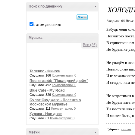
Поиск по дневнику
-
ХОЛОДН
Вторник, 08 Июня 
в этом дневнике
Забудь меня хол
Несмятою постел
Музыка
-
В единственном 
Все (26)
Не будем, не уви
Не упадём в осе
Невыносимо пах
Теленис - Фингон
Слушали: 166
Комментарии: 0
И колокольчик вс
Песня из к/ф "Последний дюйм"
И стыдно нам не
Слушали: 492
Комментарии: 6
Blue Cafe - My Road
Слушали: 326
Комментарии: 0
Не встретимся в
Булат Окуджава - Песенка о
Не будем пить, н
московском муравье
Слушали: 111
Комментарии: 0
Ты постепенно с
Курара - Нас двое
И может быть, в 
Слушали: 61
Комментарии: 0
Рубрики:
стихня
Метки
-