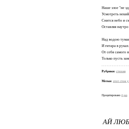
Наше злое "не зд
Усмотреть неки
Снится небо и с
Оставляя наутро
Над водою туман
И гитара в рука
От себя самого н
Только пусть зам
Рубрики:
стихня
Метки:
этот стон у
Процитировано
4 раз
АЙ ЛЮ