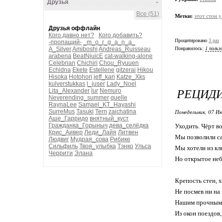
Друзья
-
Все (51)
Метки:
этот стон у
Друзья оффлайн
Кого давно нет?
Кого добавить?
Процитировано
3 раз
-пропащий-
_m_o_r_g_a_n_a_
A_Silver
Amiboshi
Andreas_Ruisseau
Понравилось:
1 польз
arabena
BeatNjuicE
cat-walking-alone
Celebrian
Chichiri
Chou_Ryuuen
Echidna
Ekete
Estellene
gitzerai
Hikou
Hisoka
Hotohori
jeff_kari
Katze_Xks
kulverstukkas
l_juser
Lady_Noel
РЕЦИДИВ
Lita_Alexander
lur
Nemuro
Neverending_summer
quelle
RaynaLee
Samael_KT_Hayashi
SurreMus
Tasuki
Tern
zaichatina
Понедельник, 07 Ию
Аше_Гарридо
внятный_куст
Гражданка_Горыныч
дева_селёдка
Уходить. Чёрт во
Крис_Аивер
Леди_Лайя
Литвен
Мы позволили са
Людвиг
Мудрая_сова
Рибике
Сильфиль
Твоя_улыбка
Тэнко
Ульса
Мы хотели из кл
Черрити
Элана
Но открытое неб
Крепость стен, х
Не посмев ни на
Нашим прочным д
Из окон поездов,