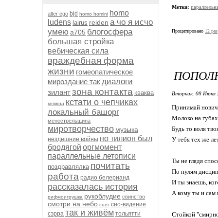
Метки:
параллельн
homo
bjd
alter ego
homo homini
а чо я исчо
ludens
reiden
lairus
умею
блогосфера
а705
Процитировано
12 раз
большая стройка
вебическая сила
враждебная форма
жизни
ПОПОЛН
гомеопатическое
диалоги
мироздание так
зона контакта
зилант
кваква
Вторник, 08 Июня 
кстати о чепчиках
княжна
Принимай новичк
локальный башорг
Молоко на губах
менестрельщина
миротворчество
Будь то воля тво
музыка
но тилион был
нездешние войны
У тебя тех же ле
бродягой
оргмомент
параллельные летописи
Ты не глядя спо
почитать
поздравлялка
По нулям дисцип
работа
радио белерианд
И ты знаешь, ког
рассказалась история
А кому ты и сам 
рукоблудие
свинство
рифмоигрушка
смотри на небо
сно-видение
снег
так и живём
сэрра
тольятти
Стойкой "смирно