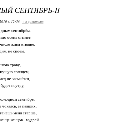
ЫЙ СЕНТЯБРЬ-II
2010 г. 12:56
+ в цитатник
одным сентябрём.
ью осень стынет.
числе живи отныне:
дим, не споём,
ннюю траву,
нущую солнцем,
лед не засмеётся,
 будет поутру,
 холодном сентябре,
е чокаясь, за павших,
танешь меня старше,
конце концов - мудрей.