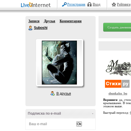
Регистрация
Вход
Рейтинги
Записи
Друзья
Комментарии
Создать дневник
Suboshi
В друзья
shunkaku_bu
Ворнинги
: да, сти
крылышками. В текс
этажом выше.
Быстрый переход:
Подписка по e-mail
-