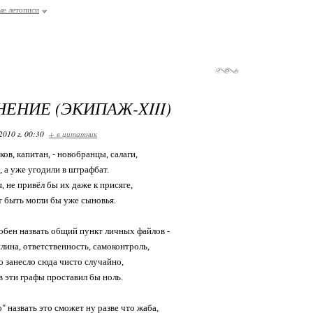
ые летописи
ЕНИЕ (ЭКИПАЖ-XIII)
2010 г. 00:30
+ в цитатник
ов, капитан, - новобранцы, салаги,
, а уже угодили в штрафбат.
я, не привёл бы их даже к присяге,
т быть могли бы уже сыновья.
собен назвать общий пункт личных файлов -
лина, ответственность, самоконтроль,
о занесло сюда чисто случайно,
в эти графы проставил бы ноль.
" назвать это сможет ну разве что жаба,