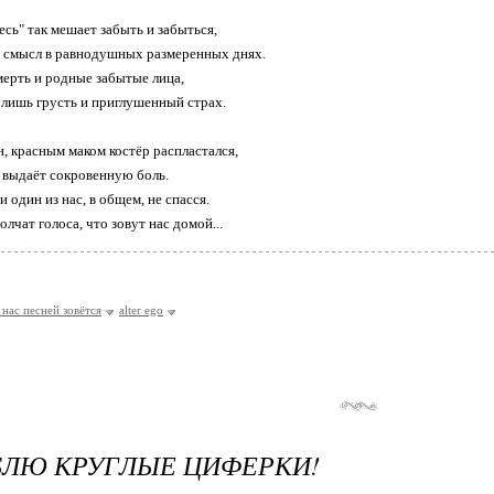
есь" так мешает забыть и забыться,
й смысл в равнодушных размеренных днях.
мерть и родные забытые лица,
 лишь грусть и приглушенный страх.
, красным маком костёр распластался,
х выдаёт сокровенную боль.
и один из нас, в общем, не спасся.
олчат голоса, что зовут нас домой...
 нас песней зовётся
alter ego
БЛЮ КРУГЛЫЕ ЦИФЕРКИ!