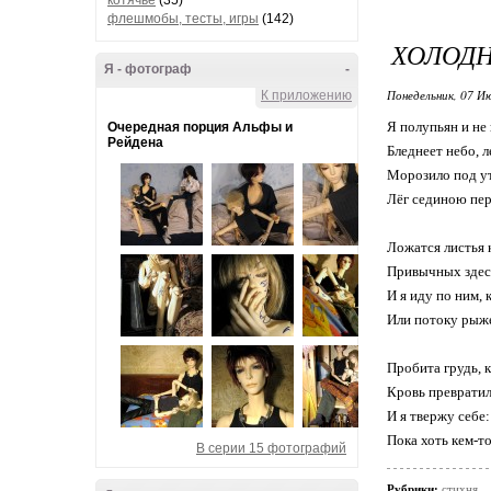
котячье
(35)
флешмобы, тесты, игры
(142)
ХОЛОД
Я - фотограф
-
Понедельник, 07 Ию
К приложению
Я полупьян и не 
Очередная порция Альфы и
Рейдена
Бледнеет небо, 
Морозило под ут
Лёг сединою пер
Ложатся листья 
Привычных здесь
И я иду по ним, 
Или потоку рыже
Пробита грудь, к
Кровь превратил
И я твержу себе:
Пока хоть кем-то
В серии 15 фотографий
Рубрики:
стихня