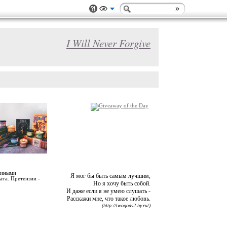
I Will Never Forgive
злиными
Я мог бы быть самым лучшим,
ата. Претензии -
Но я хочу быть собой.
И даже если я не умею слушать -
Расскажи мне, что такое любовь.
(http://twogods2.by.ru/)