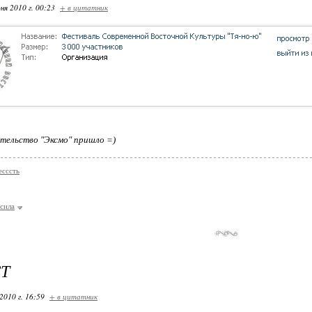
ня 2010 г. 00:23
+ в цитатник
ательство "Эксмо" пришло =)
есссть
 сила
Т
2010 г. 16:59
+ в цитатник