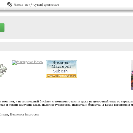
Авось
из (+ сутки) дневников
хи мои, нет, я не анимешный бисёнен с томными очами и даже не цветочный ельф со стреко
тах и жизни замечены следы наличия тунеядства, пьянства и блядства, а также вкрапления м
Стихи
,
Нетленка in process