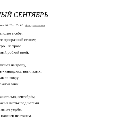
НЫЙ СЕНТЯБРЬ
ня 2010 г. 15:48
+ в цитатник
вполне в себе.
лес прозрачный стынет,
ро - на траве
вый робкий иней,
клёнов на тропу,
 - канадских, пятипалых,
как по ковру
-алой лавы.
ак сталью, сентябрём,
ась в листья под ногами.
 мы не умрём,
 наконец не станем.