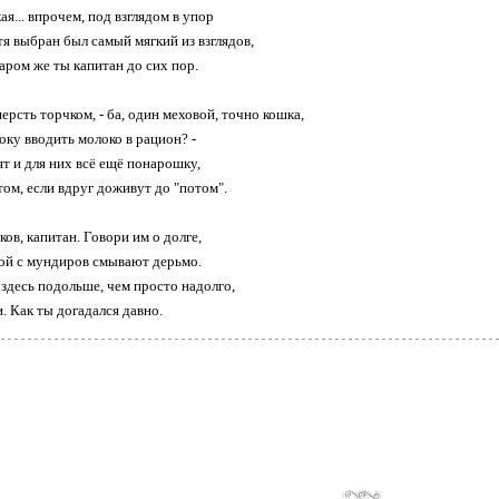
ая... впрочем, под взглядом в упор
тя выбран был самый мягкий из взглядов,
аром же ты капитан до сих пор.
шерсть торчком, - ба, один меховой, точно кошка,
оку вводить молоко в рацион? -
ят и для них всё ещё понарошку,
ом, если вдруг доживут до "потом".
ов, капитан. Говори им о долге,
рой с мундиров смывают дерьмо.
 здесь подольше, чем просто надолго,
. Как ты догадался давно.