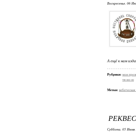
Воскресенье, 06 Ию
А ещё к нам изд
Рубрики:
моя прел
тя-но-ю
Метки:
вебическая
РЕКВЕС
Суббота, 05 Июня 