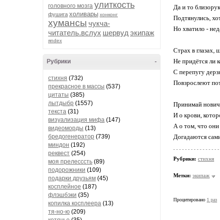
улиткость
головного мозга
Да и то близорук
холивары
фушига
хонконг
Подтянулись, хо
хумансы
чукча-
Но хватило - нед
читатель.вслух
шервуд
экипаж
яndex
Страх в глазах, 
Не придётся ли к
Рубрики
-
С перепугу дерз
стихня
(732)
Повзрослеют пот
прекрасное в массы
(537)
цитаты
(385)
лытдыбр
(1557)
Принимай новичк
текста
(31)
И о крови, кото
визуализация мифа
(147)
А о том, что они
видеоморды
(13)
бредогенератор
(739)
Догадаются сами
миндон
(192)
реквест
(254)
Рубрики:
стихня
моя прелесссть
(89)
подорожники
(109)
Метки:
экипаж
подарки друзьям
(45)
косплейное
(187)
флэшбэки
(35)
Процитировано
1 раз
копилка косплеера
(13)
тя-но-ю
(209)