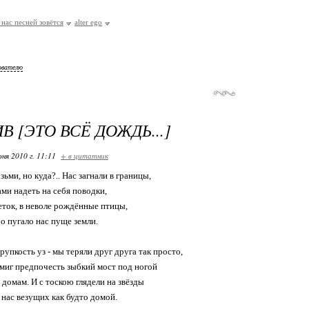
 нас песней зовётся
alter ego
ователю
 [ЭТО ВСЁ ДОЖДЬ...]
ня 2010 г. 11:11
+ в цитатник
зьми, но куда?.. Нас загнали в границы,
ми надеть на себя поводки,
еток, в неволе рождённые птицы,
о пугало нас пуще земли.
рупкость уз - мы теряли друг друга так просто,
 миг предпочесть зыбкий мост под ногой
омам. И с тоскою глядели на звёзды
 нас везущих как будто домой.