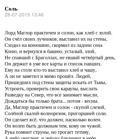
Соль
28-07-2015 13:46
Лорд Маглор практичен и солон, как хлеб с золой.
Он счёл своих лучников, выставил их на стены,
Сходил на конюшню, скормил из ладони сена
Коню, и вернулся в башню, усталый, злой,
Не спавший с Браголлах, не евший четвёртый день,
Он держит в уме все карты и список павших.
Ему на столе кто-то выставил хлеб и чашу,
А он не заметил и мимо прошёл. Людей,
Пришедших под стены защиты искать от Тьмы,
Устроить, проверить свои караулы, выслать
Разведку на Север, что все занимает мысли,
Дождаться бы только брата... потом - весны.
Да, Маглор практичен и солон - скупой слезой,
Солёной скалой-волнорезом, пригоршней соли.
Он сделает всё, что должен, насколько волен.
Он волен быть должным тем, кому он чужой.
Рука помнит струны, но трогает тетиву,
А небо светлеет, и звёзды бледнеют в небе.