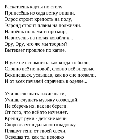
Раскатаешь карты по столу,
Принесёшь из сада ветку вишни.
Элрос строит крепость на полу,
Элронд строит планы на полжизни.
Напоёшь по памяти про мир,
Нарисуешь на полях кораблик...
Эру, Эру, что же мы творим?
Вытекает прошлое по капле.
И уже не вспомнить, как когда-то было,
Словно всё по новой, словно всё впервые,
Вскинешься, услышав, как во сне позвали,
И от всех печалей спрячешь в одеяле...
Учишь слышать тихие шаги,
Учишь слушать музыку созвездий.
Не сберечь их, как ни береги,
От того, что всё это исчезнет.
Крепнут руки - детские мечи
Скоро лягут в дальнюю кладовку...
Пляшут тени от твоей свечи,
Освещая то, как ты неловко