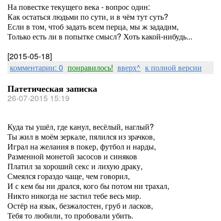
На повестке текущего века - вопрос один:
Как остаться людьми по сути, и в чём тут суть?
Если в том, чтоб задать всем перца, мы ж зададим,
Только есть ли в попытке смысл? Хоть какой-нибудь...
[2015-05-18]
комментарии: 0
понравилось!
вверх^
к полной версии
Патетическая записка
26-07-2015 15:19
Куда ты ушёл, где канул, весёлый, наглый?
Ты жил в моём зеркале, пялился из зрачков,
Играл на желания в покер, футбол и нарды,
Разменной монетой засосов и синяков
Платил за хороший секс и лихую драку,
Смеялся гораздо чаще, чем говорил,
И с кем бы ни дрался, кого бы потом ни трахал,
Никто никогда не застил тебе весь мир.
Остёр на язык, безжалостен, груб и ласков,
Тебя то любили, то пробовали убить.