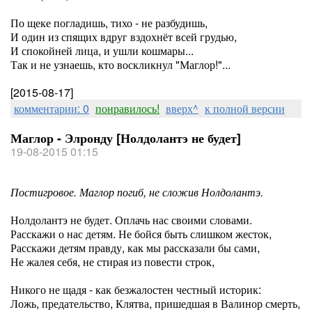
По щеке погладишь, тихо - не разбудишь,
И один из спящих вдруг вздохнёт всей грудью,
И спокойней лица, и ушли кошмары...
Так и не узнаешь, кто воскликнул "Маглор!"...
[2015-08-17]
комментарии: 0
понравилось!
вверх^
к полной версии
Маглор - Элронду [Нолдолантэ не будет]
19-08-2015 01:15
Постигровое. Маглор погиб, не сложив Нолдолантэ.
Нолдолантэ не будет. Оплачь нас своими словами.
Расскажи о нас детям. Не бойся быть слишком жесток,
Расскажи детям правду, как мы рассказали бы сами,
Не жалея себя, не стирая из повести строк,
Никого не щадя - как безжалостен честный историк:
Ложь, предательство, Клятва, пришедшая в Валинор смерть,