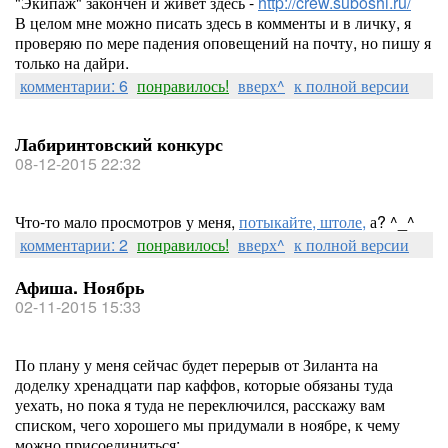
"Экипаж" закончен и живёт здесь -
http://crew.suboshi.ru/
В целом мне можно писать здесь в комменты и в личку, я
проверяю по мере падения оповещений на почту, но пишу я
только на дайри.
комментарии: 6
понравилось!
вверх^
к полной версии
Лабиринтовский конкурс
08-12-2015 22:32
Что-то мало просмотров у меня,
потыкайте, штоле,
а? ^_^
комментарии: 2
понравилось!
вверх^
к полной версии
Афиша. Ноябрь
02-11-2015 15:33
По плану у меня сейчас будет перерыв от Зиланта на
доделку хренадцати пар каффов, которые обязаны туда
уехать, но пока я туда не переключился, расскажу вам
списком, чего хорошего мы придумали в ноябре, к чему
можно присоединиться: