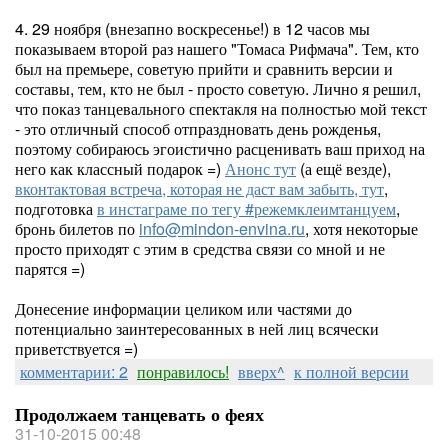
4. 29 ноября (внезапно воскресенье!) в 12 часов мы
показываем второй раз нашего "Томаса Рифмача". Тем, кто
был на премьере, советую прийти и сравнить версии и
составы, тем, кто не был - просто советую. Лично я решил,
что показ танцевального спектакля на полностью мой текст
- это отличный способ отпраздновать день рожденья,
поэтому собираюсь эгоистично расценивать ваш приход на
него как классный подарок =)
Анонс тут
(а ещё везде),
вконтактовая встреча, которая не даст вам забыть, тут
,
подготовка
в инстаграме по тегу #режемклеимтанцуем
,
бронь билетов по
info@mindon-envina.ru
, хотя некоторые
просто приходят с этим в средства связи со мной и не
парятся =)
Донесение информации целиком или частями до
потенциально заинтересованных в ней лиц всячески
приветствуется =)
комментарии: 2
понравилось!
вверх^
к полной версии
Продолжаем танцевать о феях
31-10-2015 00:48