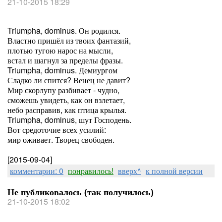
21-10-2015 18:29
Triumpha, dominus. Он родился.
Властно пришёл из твоих фантазий,
плотью тугою нарос на мысли,
встал и шагнул за пределы фразы.
Triumpha, dominus. Демиургом
Сладко ли спится? Венец не давит?
Мир скорлупу разбивает - чудно,
сможешь увидеть, как он взлетает,
небо расправив, как птица крылья.
Triumpha, dominus, шут Господень.
Вот средоточие всех усилий:
мир оживает. Творец свободен.
[2015-09-04]
комментарии: 0
понравилось!
вверх^
к полной версии
Не публиковалось (так получилось)
21-10-2015 18:02