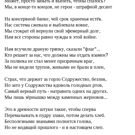
Может, просто забыть и выпить, чтобы спалось?
Мы, в конце-то концов, не герои - штрафной десант
На консервной банке, чей срок храненья истёк.
Нас система сжевала и выблевала вовне,
Мы стократ ей вернули свой эфемерный долг,
Нам все стороны равно чужды в этой войне.
Нам всучили драную тряпку, сказали "флаг"...
Кто решает за нас, что должны мы отдать взамен?
За полвека не стал менее призрачным враг,
Мы не видели трупов, живыми не брали в плен,
Страх, что держит за горло Содружество, безлик,
Но зато у Содружества вдоволь голодных ртов,
Самый верный путь - натравить одних на других.
Мы лишь зёрнышко между каменных жерновов...
Это в древности штуки такие, чтобы сперва
Перемалывать в пудру злаки, потом делать хлеб.
Бесполезными знаньями полнится голова,
Но не видящий прошлого - и в настоящем слеп.