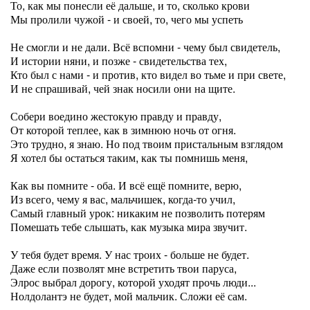
То, как мы понесли её дальше, и то, сколько крови
Мы пролили чужой - и своей, то, чего мы успеть
Не смогли и не дали. Всё вспомни - чему был свидетель,
И истории няни, и позже - свидетельства тех,
Кто был с нами - и против, кто видел во тьме и при свете,
И не спрашивай, чей знак носили они на щите.
Собери воедино жестокую правду и правду,
От которой теплее, как в зимнюю ночь от огня.
Это трудно, я знаю. Но под твоим пристальным взглядом
Я хотел бы остаться таким, как ты помнишь меня,
Как вы помните - оба. И всё ещё помните, верю,
Из всего, чему я вас, мальчишек, когда-то учил,
Самый главный урок: никаким не позволить потерям
Помешать тебе слышать, как музыка мира звучит.
У тебя будет время. У нас троих - больше не будет.
Даже если позволят мне встретить твои паруса,
Элрос выбрал дорогу, которой уходят прочь люди...
Нолдолантэ не будет, мой мальчик. Сложи её сам.