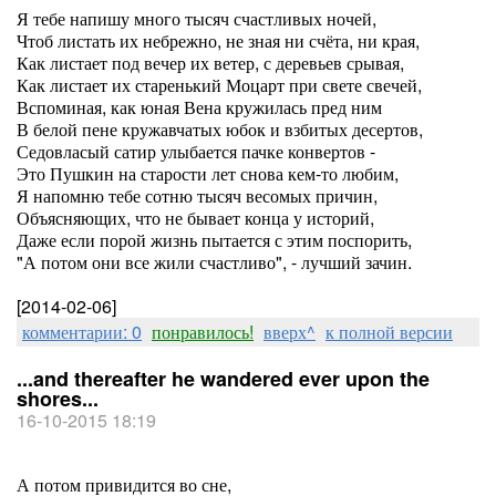
Я тебе напишу много тысяч счастливых ночей,
Чтоб листать их небрежно, не зная ни счёта, ни края,
Как листает под вечер их ветер, с деревьев срывая,
Как листает их старенький Моцарт при свете свечей,
Вспоминая, как юная Вена кружилась пред ним
В белой пене кружавчатых юбок и взбитых десертов,
Седовласый сатир улыбается пачке конвертов -
Это Пушкин на старости лет снова кем-то любим,
Я напомню тебе сотню тысяч весомых причин,
Объясняющих, что не бывает конца у историй,
Даже если порой жизнь пытается с этим поспорить,
"А потом они все жили счастливо", - лучший зачин.
[2014-02-06]
комментарии: 0
понравилось!
вверх^
к полной версии
...and thereafter he wandered ever upon the
shores...
16-10-2015 18:19
А потом привидится во сне,