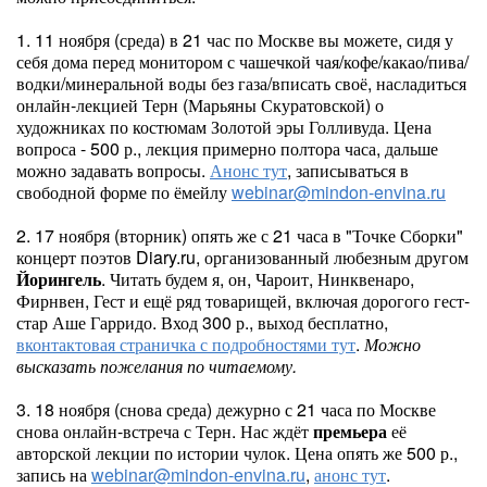
1. 11 ноября (среда) в 21 час по Москве вы можете, сидя у
себя дома перед монитором с чашечкой чая/кофе/какао/пива/
водки/минеральной воды без газа/вписать своё, насладиться
онлайн-лекцией Терн (Марьяны Скуратовской) о
художниках по костюмам Золотой эры Голливуда. Цена
вопроса - 500 р., лекция примерно полтора часа, дальше
можно задавать вопросы.
Анонс тут
, записываться в
свободной форме по ёмейлу
webinar@mindon-envina.ru
2. 17 ноября (вторник) опять же с 21 часа в "Точке Сборки"
концерт поэтов Diary.ru, организованный любезным другом
Йорингель
. Читать будем я, он, Чароит, Нинквенаро,
Фирнвен, Гест и ещё ряд товарищей, включая дорогого гест-
стар Аше Гарридо. Вход 300 р., выход бесплатно,
вконтактовая страничка с подробностями тут
.
Можно
высказать пожелания по читаемому.
3. 18 ноября (снова среда) дежурно с 21 часа по Москве
снова онлайн-встреча с Терн. Нас ждёт
премьера
её
авторской лекции по истории чулок. Цена опять же 500 р.,
запись на
webinar@mindon-envina.ru
,
анонс тут
.