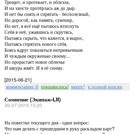
Трещит, и протекает, и облезла,
И на хвосте протёрлась аж до дыр.
И нет бы снять и спрятать - бесполезный,
Но дорогой, как память, сувенир,
Но нет, я всё ещё пытаюсь втиснуть
Себя в неё, ужавшись и скрутясь,
Пытаясь скрыть, что кажется, я вырос,
Пытаясь спрятать нового себя,
Боясь вдруг показаться непривычным
И чуждым окруженью своему...
Но прорастает новое обличье
И шкура жмёт. И я её сниму.
[2015-06-21]
комментарии: 0
понравилось!
вверх^
к полной версии
Сомнение (Экипаж-LII)
26-07-2015 15:20
На повестке текущего дня - один вопрос:
Что нам делать с пришедшим в руку раскладом карт?