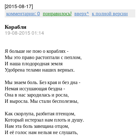
[2015-08-17]
комментарии: 0
понравилось!
вверх^
к полной версии
Корабли
19-08-2015 01:14
Я больше не пою о кораблях -
Мы это право растоптали с пеплом,
И наша плодородная земля
Удобрена телами наших верных.
Мы знаем боль. Без края и без дна -
Немая иссушающая бездна -
Она в нас зародилась и росла,
И выросла. Мы стали бесполезны,
Как скорлупа, разбитая птенцом,
Который истерзал нам плоть и душу.
Нам эта боль завещана отцом,
И её голос нам нельзя не слушать,