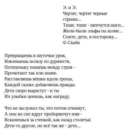
Э. и Э.
Чертят, чертят черные
стрижи...
Тише, тише - шепчутся шаги...
Жили-были эльфы на холме...
Спите, дети, я посторожу...
©
Скади
Превращаешь в шуточки урок,
Извлекаешь пользу из дурачеств,
Потихоньку пишешь между строк -
Прочитают так или иначе.
Расставляешь вёшки вдоль тропы,
Каждой сказке добавляешь правды.
Дети скоро вырастут - и ты
Их улыбки ценишь, как награду,
Что не заслужил ты, что потом отнимут,
А они во сне вдруг пробормочут имя -
Вскинешься за стенкой, как назад столетья:
Дети-то другие, но всё так же - дети...