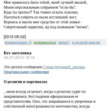
Мне нравилось быть тобой, моей лучшей маской,
Моим персональным собранием "если бы".
Куда ты пропал? Так тошно искать осколки,
Пытаться собрать из пыли истлевший лист.
Вернись и вколи мне средство от этой ломки -
Смертельный наркотик, яд под названьем "жизнь".
[2015-05-02]
комментарии: 0
понравилось!
вверх^
к полной версии
Без заголовка
04-07-2015 18:19
Это цитата сообщения
Странствующий_рыцарь
Оригинальное сообщение
О религии и маргиналах
...меня всегда огорчает, когда о религии судят по
зажравшимся, бесстыдным официальным ее
представителям. Они, эти зажравшиеся и уверенные в
собственной непогрешимости ничтожества, всегда