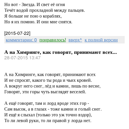
Но вот - Звезда. И свет её огня
Течёт водой прохладной между пальцев.
Я больше не пою о кораблях,
Но я их помню. И они мне снятся.
[2015-07-22]
комментарии: 0
понравилось!
вверх^
к полной версии
А на Химринге, как говорят, принимают всех...
28-07-2015 13:47
А на Химринге, как говорят, принимают всех
И не спросят, какого ты рода и чьих кровей.
А вокруг него снег, лёд и камни, лишь по весне,
Говорят, эти горы чуть выглядят веселей.
А ещё говорят, там и лорд вроде этих гор -
Сам высок, а в глазах - тоже камни и голый снег.
И ещё я слыхал (только это уж точно вздор),
То ли левой руки, то ли правой у лорда нет.