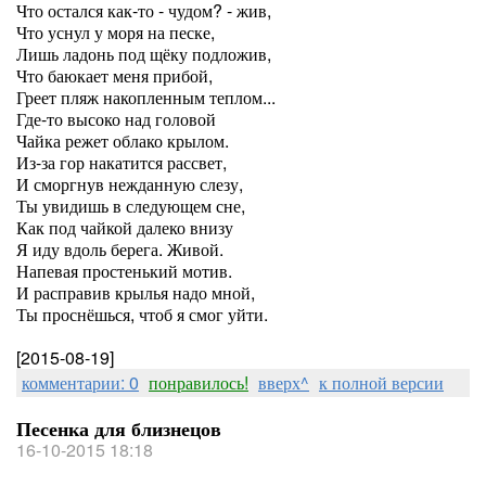
Что остался как-то - чудом? - жив,
Что уснул у моря на песке,
Лишь ладонь под щёку подложив,
Что баюкает меня прибой,
Греет пляж накопленным теплом...
Где-то высоко над головой
Чайка режет облако крылом.
Из-за гор накатится рассвет,
И сморгнув нежданную слезу,
Ты увидишь в следующем сне,
Как под чайкой далеко внизу
Я иду вдоль берега. Живой.
Напевая простенький мотив.
И расправив крылья надо мной,
Ты проснёшься, чтоб я смог уйти.
[2015-08-19]
комментарии: 0
понравилось!
вверх^
к полной версии
Песенка для близнецов
16-10-2015 18:18