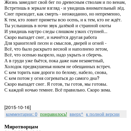
Жизнь замедлит свой бег по древесным стволам и по венам,
Встретишь в зеркале взгляд - и увидишь внимательный лёд.
Снег приходит, как смерть - неожиданно, но непременно,
К тем, кто ловит приметы всю осень, и к тем, кто не ждёт.
Ты услышишь в ночи звук далёкой и странной охоты
И увидишь наутро следы слишком узких ступней...
Скоро выпадет снег, и начнётся другая работа
Для хранителей песен и смыслов, дверей и огней -
Всё, что было раскрыто весной и наполнено летом,
Всё, что осенью вызрело, надо укрыть и сберечь.
А в груди уже бьётся, пока даже нам незаметный,
Холодок предвкушенья никем не обещанных встреч.
С кем торить нам дороги по белому, набело, снова,
С кем потом у огня согреваться до самого дна?
Скоро выпадет снег. Я готов, ты готов, мы готовы.
С каждой ночью темнее. Всё правильно. Скоро зима.
[2015-10-16]
комментарии: 0
понравилось!
вверх^
к полной версии
Миротворцам