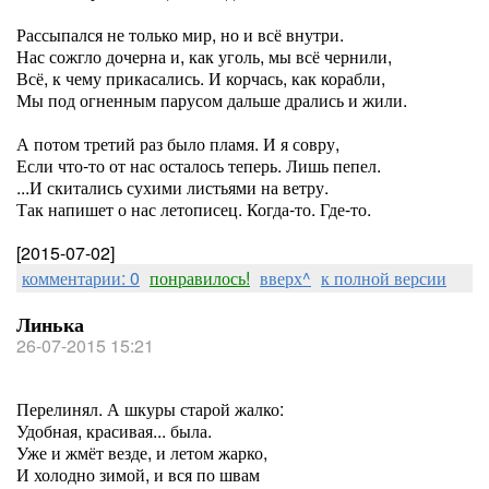
Рассыпался не только мир, но и всё внутри.
Нас сожгло дочерна и, как уголь, мы всё чернили,
Всё, к чему прикасались. И корчась, как корабли,
Мы под огненным парусом дальше дрались и жили.
А потом третий раз было пламя. И я совру,
Если что-то от нас осталось теперь. Лишь пепел.
...И скитались сухими листьями на ветру.
Так напишет о нас летописец. Когда-то. Где-то.
[2015-07-02]
комментарии: 0
понравилось!
вверх^
к полной версии
Линька
26-07-2015 15:21
Перелинял. А шкуры старой жалко:
Удобная, красивая... была.
Уже и жмёт везде, и летом жарко,
И холодно зимой, и вся по швам