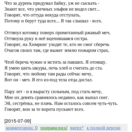
Что за дурень придумал байку, уж не сыскать -
Знают все, что увечных эльфов не видел свет...
Говорят, что оттуда некуда отступать,
Потому и берут туда всех... Я так слышал - всех.
Оттянул котомку поверх примотанный ржавый меч,
Оттянула руку в неё вцепившаяся сестра.
Говорят, на Химринг уходят те, кто не смог сберечь
Очагов своих там, где выжег землю пожаром страх,
Чтоб беречь чужие и мстить за павших. Я отомщу.
Я умею шить шкуры, печь хлеб и считать до ста.
Говорят, что любому там рады сейчас мечу,
Вот он - меч. Я его из-под тела отца достал.
Пару лет - и я вырасту сильным, под стать мечу,
Мне их девять сравнялось недавно, как выпал снег.
Эй, сестрёнка, не плачь. Нам осталось совсем чуть-чуть.
Говорят, вон за те ворота пускают всех.
[2015-07-09]
комментарии: 0
понравилось!
вверх^
к полной версии