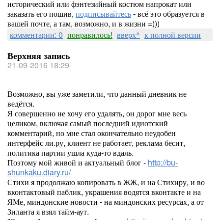
исторический или фэнтезийный костюм напрокат или
заказать его пошив,
подписывайтесь
- всё это образуется в
вашей почте, а там, возможно, и в жизни =)))
комментарии: 0
понравилось!
вверх^
к полной версии
Верхняя запись
21-09-2016 18:29
Возможно, вы уже заметили, что данный дневник не
ведётся.
Я совершенно не хочу его удалять, он дорог мне весь
целиком, включая самый последний идиотский
комментарий, но мне стал окончательно неудобен
интерфейс ли.ру, клиент не работает, реклама бесит,
политика партии ушла куда-то вдаль.
Поэтому мой живой и актуальный блог -
http://bu-
shunkaku.diary.ru/
Стихи я продолжаю копировать в ЖЖ, и на Стихиру, и во
вконтактовый паблик, украшения водятся вконтакте и на
ЯМе, миндонские новости - на миндонских ресурсах, а от
Зиланта я взял тайм-аут.