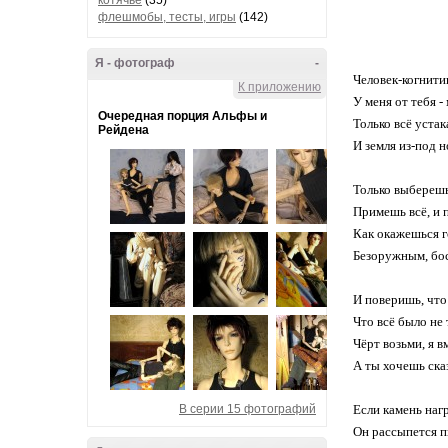
котячье
(35)
флешмобы, тесты, игры
(142)
Я - фотограф
-
Человек-когнити
К приложению
У меня от тебя -
Очередная порция Альфы и
Только всё устак
Рейдена
И земля из-под н
Только выберешь
Примешь всё, и 
Как окажешься г
Безоружным, бо
И поверишь, чт
Что всё было не т
Чёрт возьми, я в
А ты хочешь сказ
В серии 15 фотографий
Если камень нагр
Он рассыпется п