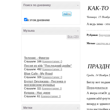
Поиск по дневнику
-
КАК-ТО
Четверг, 15 Ноябр
в этом дневнике
А ведь зима - эт
Музыка
-
Рубрики:
бредоген
Все (26)
Метки:
смотри на 
Теленис - Фингон
Слушали: 166
Комментарии: 0
ПРАЗДН
Песня из к/ф "Последний дюйм"
Слушали: 492
Комментарии: 6
Blue Cafe - My Road
Среда, 14 Ноября 2
Слушали: 326
Комментарии: 0
Булат Окуджава - Песенка о
Битлу вот подк
московском муравье
Порадоваться
Слушали: 111
Комментарии: 0
Курара - Нас двое
А вчера отжОг д
Слушали: 61
Комментарии: 0
одним adsl-роуте
визард и эдвансе
Метки
-
туда настройки 