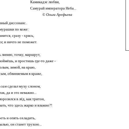
Камикадзе любви,
Самурай императора Неба...
© Ольга Арефьева
вный диссонанс.
 мурашки по коже:
анится, сразу - хрясь,
ог, и ничто не поможет.
 линию, точку, маршрут,
поймёшь, и простишь где-то даже -
олым, зимой, на краю,
сым, обвиняемым в краже,
о
сам
сделал муху слоном,
ак, да и это неважно...
морозился в лёд, как тритон,
ать, что здесь жарко и влажно?!
еть и опять охладить,
ылью, он станет трухою...