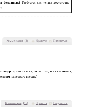
на болванках?
Требуется для печати достаточно
н.
Комментарии
(
3
)
Нравится
Поделиться
пидором, чем он есть, после того, как выяснилось,
похожим на первого внешне?
Комментарии
(
15
)
Нравится
Поделиться