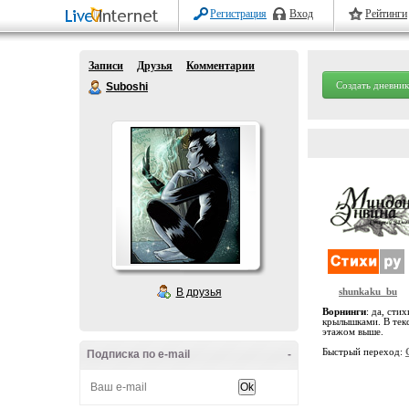
Регистрация
Вход
Рейтинги
Записи
Друзья
Комментарии
Создать дневник
Suboshi
В друзья
shunkaku_bu
Ворнинги
: да, сти
крылышками. В текс
этажом выше.
Быстрый переход:
Подписка по e-mail
-