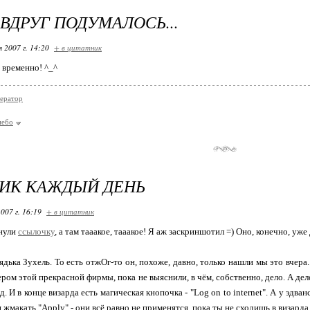
 ВДРУГ ПОДУМАЛОСЬ...
я 2007 г. 14:20
+ в цитатник
о временно! ^_^
ератор
небо
ИК КАЖДЫЙ ДЕНЬ
007 г. 16:19
+ в цитатник
инули
ссылочку
, а там тааакое, тааакое! Я аж заскриншотил =) Оно, конечно, уже 
ядька Зухель. То есть отжОг-то он, похоже, давно, только нашли мы это вчера.
ром этой прекрасной фирмы, пока не выяснили, в чём, собственно, дело. А дело 
д. И в конце визарда есть магическая кнопочка - "Log on to internet". А у эдв
и жмакать "Apply" - они всё равно не применятся, пока ты не сходишь в визар