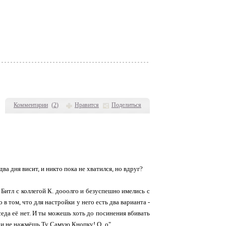
Комментарии
(
2
)
Нравится
Поделиться
два дня висит, и никто пока не хватился, но вдруг?
 Битл с коллегой К. дооолго и безуспешно имелись с
в том, что для настройки у него есть два варианта -
анседа её нет. И ты можешь хоть до посинения вбивать
да и не нажмёшь Ту Самую Кнопку! О_о"