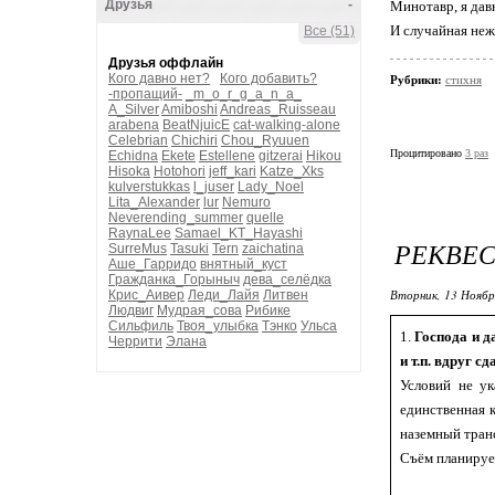
Друзья
-
Минотавр, я дав
И случайная нежн
Все (51)
Друзья оффлайн
Кого давно нет?
Кого добавить?
Рубрики:
стихня
-пропащий-
_m_o_r_g_a_n_a_
A_Silver
Amiboshi
Andreas_Ruisseau
arabena
BeatNjuicE
cat-walking-alone
Celebrian
Chichiri
Chou_Ryuuen
Процитировано
3 раз
Echidna
Ekete
Estellene
gitzerai
Hikou
Hisoka
Hotohori
jeff_kari
Katze_Xks
kulverstukkas
l_juser
Lady_Noel
Lita_Alexander
lur
Nemuro
Neverending_summer
quelle
RaynaLee
Samael_KT_Hayashi
РЕКВЕ
SurreMus
Tasuki
Tern
zaichatina
Аше_Гарридо
внятный_куст
Гражданка_Горыныч
дева_селёдка
Вторник, 13 Ноябр
Крис_Аивер
Леди_Лайя
Литвен
Людвиг
Мудрая_сова
Рибике
Сильфиль
Твоя_улыбка
Тэнко
Ульса
1.
Господа и д
Черрити
Элана
и т.п. вдруг с
Условий не ук
единственная к
наземный тран
Съём планирует