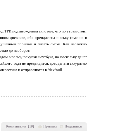
яд ТРИ подтверждения гипотезе, что по утрам стоит
нном дневнике, обе френдленты и аську (именно в
душевным порывам и писать смски. Как несложно
остью до наоборот.
одом в пользу покупки ноутбука, но поскольку денег
ижайшего года не предвидится, доводы эти аккуратно
нергетика и отправляются в /dev/null.
Комментарии
(
19
)
Нравится
Поделиться