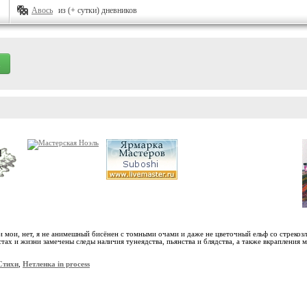
Авось
из (+ сутки) дневников
хи мои, нет, я не анимешный бисёнен с томными очами и даже не цветочный ельф со стреко
тах и жизни замечены следы наличия тунеядства, пьянства и блядства, а также вкрапления м
Стихи
,
Нетленка in process