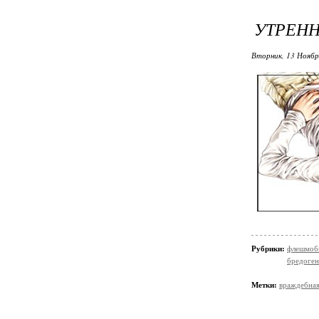
УТРЕН
Вторник, 13 Ноябр
Рубрики:
флешмобы
бредоген
Метки:
враждебна