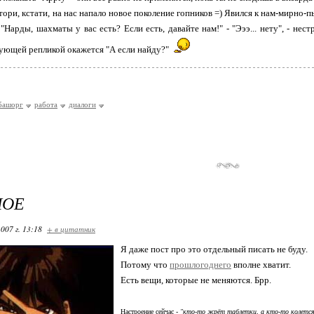
ктори, кстати, на нас напало новое поколение гопников =) Явился к нам-мирн
 "Нарды, шахматы у вас есть? Если есть, давайте нам!" - "Эээ... нету", - нес
дующей репликой окажется "А если найду?"
башорг
работа
диалоги
НОЕ
007 г. 13:18
+ в цитатник
Я даже пост про это отдельный писать не буду.
Потому что
прошлогоднего
вполне хватит.
Есть вещи, которые не меняются. Брр.
Настроение сейчас -
"кто-то жрёт таблетки, а кто-то колется, 