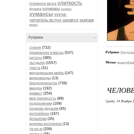
улиткость
головного мозга
холивары
фушига
хонконг
хумансы
чукча-
читатель.вслух
шервуд
экипаж
яndex
Рубрики
-
стихня
(732)
Рубрики:
бредоген
прекрасное в массы
(537)
цитаты
(385)
Метки:
враждебна
лытдыбр
(1557)
текста
(31)
визуализация мифа
(147)
видеоморды
(13)
бредогенератор
(739)
ЧЕЛОВ
миндон
(192)
реквест
(254)
моя прелесссть
(89)
Среда, 14 Ноября 2
подорожники
(109)
подарки друзьям
(45)
косплейное
(187)
флэшбэки
(35)
копилка косплеера
(13)
тя-но-ю
(209)