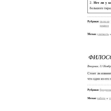
2.
Нет ли у к
большого тираж
Рубрики:
тя-но-ю
реквест
Метки:
улиткость
ФИЛОС
Вторник, 13 Ноябр
Стоит ли извини
что одно из его
Рубрики:
бредоген
Метки:
работа
х