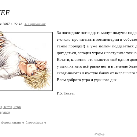
НЕЕ
я 2007 г. 09:16
+ в цитатник
За последние пятнадцать минут получил подр
сначала
прочитывать комментарии в собстве
таком порядке!) а уже
потом
поддаваться 
догадаться, сегодня утром я поступил с точн
Кстати, косвенно это является ещё одним дов
у меня на него всё равно нет и в течение бл
складываются в пустую банку от вчерашнего э
Всем доброго утра и удачного дня.
P.S.
Тестег
, тесты, игры
ератор
я форма жизни
блогосфера