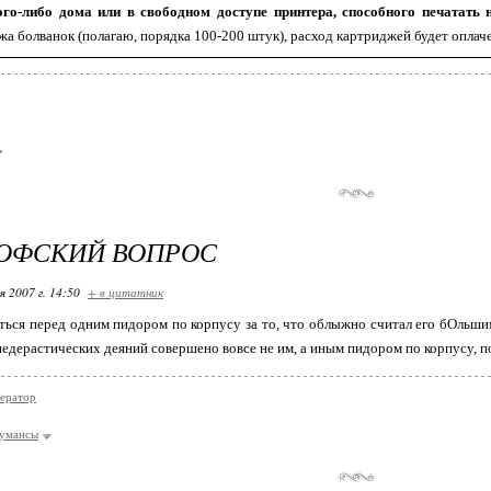
ого-либо дома или в свободном доступе принтера, способного печатать 
а болванок (полагаю, порядка 100-200 штук), расход картриджей будет оплаче
ОФСКИЙ ВОПРОС
я 2007 г. 14:50
+ в цитатник
ться перед одним пидором по корпусу за то, что облыжно считал его бОльшим 
 педерастических деяний совершено вовсе не им, а иным пидором по корпусу, 
ератор
умансы