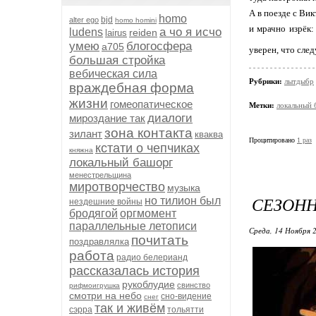
А в поезде с Ви
homo
bjd
alter ego
homo homini
и мрачно изрёк:
а чо я исчо
ludens
reiden
lairus
умею
блогосфера
а705
уверен, что сле
большая стройка
вебическая сила
Рубрики:
лытдыбр
враждебная форма
жизни
гомеопатическое
Метки:
локальный 
диалоги
мироздание так
зона контакта
зилант
кваква
Процитировано
1 раз
кстати о чепчиках
княжна
локальный башорг
менестрельщина
миротворчество
музыка
СЕЗОН
но тилион был
нездешние войны
бродягой
оргмомент
параллельные летописи
Среда, 14 Ноября 2
почитать
поздравлялка
работа
радио белерианд
рассказалась история
рукоблудие
свинство
рифмоигрушка
смотри на небо
сно-видение
снег
так и живём
сэрра
тольятти