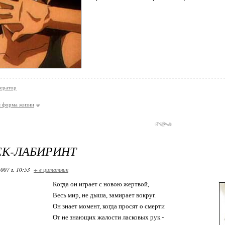
ератор
я форма жизни
ЕК-ЛАБИРИНТ
007 г. 10:53
+ в цитатник
Когда он играет с новою жертвой,
Весь мир, не дыша, замирает вокруг.
Он знает момент, когда просят о смерти
От не знающих жалости ласковых рук -