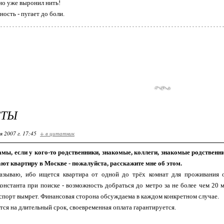
но уже выронил нить!
ость - пугает до боли.
СТЫ
я 2007 г. 17:45
+ в цитатник
амы, если у кого-то родственники, знакомые, коллеги, знакомые родствен
дают квартиру в Москве - пожалуйста, расскажите мне об этом.
азываю, ибо ищется квартира от одной до трёх комнат для проживания 
онстанта при поиске - возможность добраться до метро за не более чем 20 м
спорт вымрет. Финансовая сторона обсуждаема в каждом конкретном случае.
ся на длительный срок, своевременная оплата гарантируется.