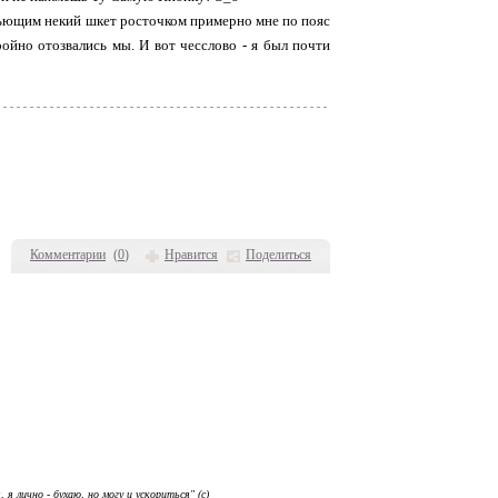
о-пьющим некий шкет росточком примерно мне по пояс
тройно отозвались мы. И вот чесслово - я был почти
Комментарии
(
0
)
Нравится
Поделиться
я лично - бухаю, но могу и ускориться" (с)