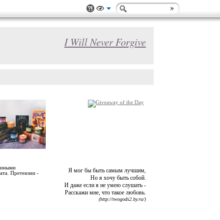
I Will Never Forgive
злиными
Я мог бы быть самым лучшим,
ата. Претензии -
Но я хочу быть собой.
И даже если я не умею слушать -
Расскажи мне, что такое любовь.
(http://twogods2.by.ru/)