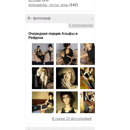
котячье
(35)
флешмобы, тесты, игры
(142)
Я - фотограф
-
К приложению
Очередная порция Альфы и
Рейдена
В серии 15 фотографий