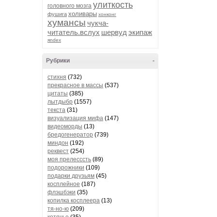
улиткость
головного мозга
холивары
фушига
хонконг
хумансы
чукча-
читатель.вслух
шервуд
экипаж
яndex
Рубрики
-
стихня
(732)
прекрасное в массы
(537)
цитаты
(385)
лытдыбр
(1557)
текста
(31)
визуализация мифа
(147)
видеоморды
(13)
бредогенератор
(739)
миндон
(192)
реквест
(254)
моя прелесссть
(89)
подорожники
(109)
подарки друзьям
(45)
косплейное
(187)
флэшбэки
(35)
копилка косплеера
(13)
тя-но-ю
(209)