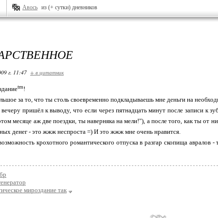
Авось
из (+ сутки) дневников
АРСТВЕННОЕ
09 г. 11:47
+ в цитатник
tm
здание
!
льшое за то, что ты столь своевременно подкладываешь мне деньги на необхо
к вечеру пришёл к выводу, что если через пятнадцать минут после записи к з
 этом месяце аж две поездки, ты наверняка на мели!"), а после того, как ты от
ных денег - это жжж неспроста =) И это жжж мне очень нравится.
возможность крохотного романтического отпуска в разгар скопища авралов -
бр
генератор
ическое мироздание так