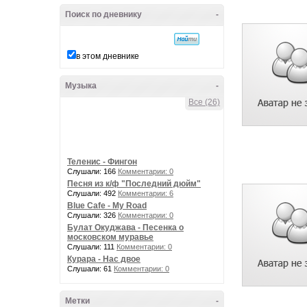
Поиск по дневнику
-
в этом дневнике
Музыка
-
Все (26)
Теленис - Фингон
Слушали: 166
Комментарии: 0
Песня из к/ф "Последний дюйм"
Слушали: 492
Комментарии: 6
Blue Cafe - My Road
Слушали: 326
Комментарии: 0
Булат Окуджава - Песенка о
московском муравье
Слушали: 111
Комментарии: 0
Курара - Нас двое
Слушали: 61
Комментарии: 0
Метки
-