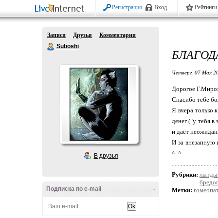
Регистрация
Вход
Рейтинги
Записи
Друзья
Комментарии
Suboshi
БЛАГОД
Четверг, 07 Мая 20
Дорогое Г.Миро
Спасибо тебе бо
Я вчера только 
денег ("у тебя в
и даёт неожидан
И за внезапную 
^_^
В друзья
Рубрики:
лытды
бредо
Подписка по e-mail
-
Метки:
гомеопат