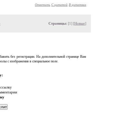
Ответить
С цитатой
В цитатник
»
Страницы:
[1] [
Новые
]
авить без регистрации. На дополнительной странице Вам
волы с изображения в специальное поле.
у:
 ссылку
омментарии
нку