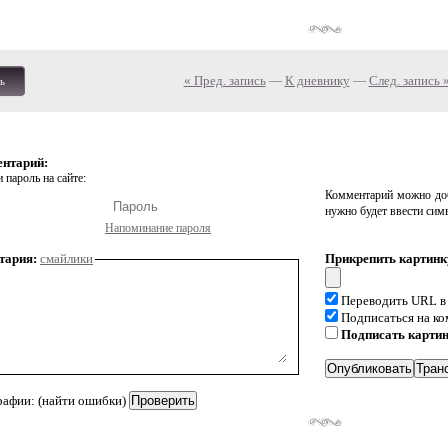
« Пред. запись
—
К дневнику
—
След. запись 
ь
ентарий:
 пароль на сайте:
Комментарий можно доб
нужно будет ввести сим
Напоминание пароля
тария:
смайлики
Прикрепить картинк
Переводить URL в
Подписаться на к
Подписать карти
рафии: (найти ошибки)