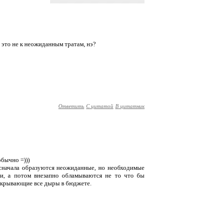
. это не к неожиданным тратам, нэ?
Ответить
С цитатой
В цитатник
обычно =)))
- сначала образуются неожиданные, но необходимые
ии, а потом внезапно обламываются не то что бы
рикрывающие все дыры в бюджете.