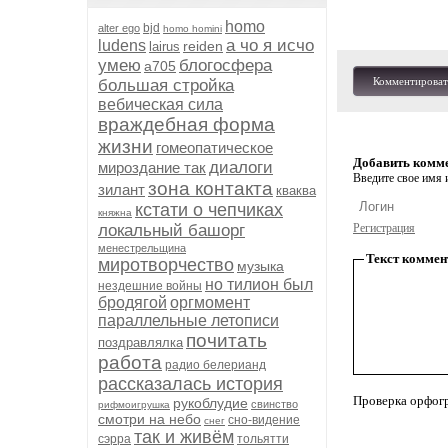
homo
bjd
alter ego
homo homini
а чо я исчо
ludens
reiden
lairus
умею
блогосфера
а705
Комментироват
большая стройка
вебическая сила
враждебная форма
жизни
гомеопатическое
Добавить комм
диалоги
мироздание так
Введите свое имя и
зона контакта
зилант
кваква
кстати о чепчиках
княжна
локальный башорг
Регистрация
менестрельщина
Текст коммен
миротворчество
музыка
но тилион был
нездешние войны
бродягой
оргмомент
параллельные летописи
почитать
поздравлялка
работа
радио белерианд
рассказалась история
Проверка орфог
рукоблудие
свинство
рифмоигрушка
смотри на небо
сно-видение
снег
так и живём
сэрра
тольятти