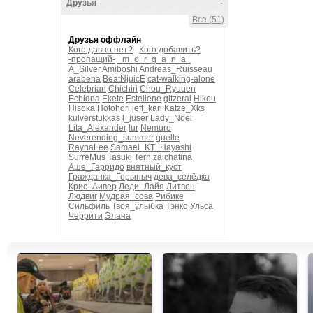
Друзья
-
Все (51)
Друзья оффлайн
Кого давно нет?
Кого добавить?
-пропащий-
_m_o_r_g_a_n_a_
A_Silver
Amiboshi
Andreas_Ruisseau
arabena
BeatNjuicE
cat-walking-alone
Celebrian
Chichiri
Chou_Ryuuen
Echidna
Ekete
Estellene
gitzerai
Hikou
Hisoka
Hotohori
jeff_kari
Katze_Xks
kulverstukkas
l_juser
Lady_Noel
Lita_Alexander
lur
Nemuro
Neverending_summer
quelle
RaynaLee
Samael_KT_Hayashi
SurreMus
Tasuki
Tern
zaichatina
Аше_Гарридо
внятный_куст
Гражданка_Горыныч
дева_селёдка
Крис_Аивер
Леди_Лайя
Литвен
Людвиг
Мудрая_сова
Рибике
Сильфиль
Твоя_улыбка
Тэнко
Ульса
Черрити
Элана