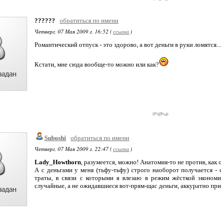
??????
обратиться по имени
Четверг, 07 Мая 2009 г. 16:52 (
ссылка
)
Романтический отпуск - это здорово, а вот деньги в руки ломятся..
Кстати, мне сюда вообще-то можно или как?
Suboshi
обратиться по имени
Четверг, 07 Мая 2009 г. 22:47 (
ссылка
)
Lady_Howthorn
, разумеется, можно! Анатомия-то не против, как 
А с деньгами у меня (тьфу-тьфу) строго наоборот получается 
траты, в связи с которыми я влезаю в режим жёсткой эконом
случайные, а не ожидавшиеся вот-прям-щас деньги, аккуратно п