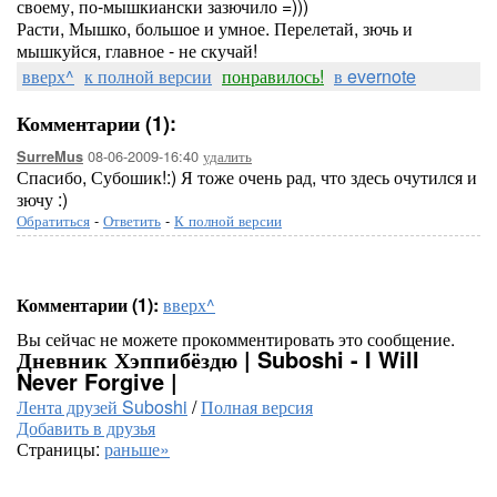
своему, по-мышкиански зазючило =)))
Расти, Мышко, большое и умное. Перелетай, зючь и
мышкуйся, главное - не скучай!
вверх^
к полной версии
понравилось!
в evernote
Комментарии (1):
08-06-2009-16:40
удалить
SurreMus
Спасибо, Субошик!:) Я тоже очень рад, что здесь очутился и
зючу :)
Обратиться
-
Ответить
-
К полной версии
Комментарии (1):
вверх^
Вы сейчас не можете прокомментировать это сообщение.
Дневник Хэппибёздю | Suboshi - I Will
Never Forgive |
Лента друзей Suboshi
/
Полная версия
Добавить в друзья
Страницы:
раньше»