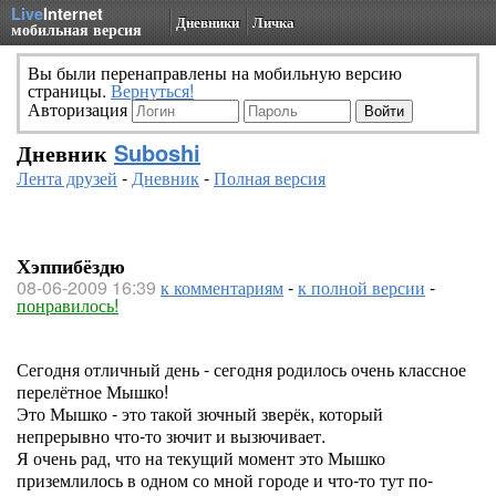
Live
Internet
Дневники
Личка
мобильная версия
Вы были перенаправлены на мобильную версию
страницы.
Вернуться!
Авторизация
Дневник
Suboshi
Лента друзей
-
Дневник
-
Полная версия
Хэппибёздю
08-06-2009 16:39
к комментариям
-
к полной версии
-
понравилось!
Сегодня отличный день - сегодня родилось очень классное
перелётное Мышко!
Это Мышко - это такой зючный зверёк, который
непрерывно что-то зючит и вызючивает.
Я очень рад, что на текущий момент это Мышко
приземлилось в одном со мной городе и что-то тут по-