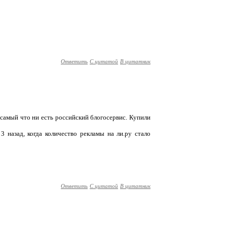
Ответить
С цитатой
В цитатник
 самый что ни есть российский блогосервис. Купили
3 назад, когда количество рекламы на ли.ру стало
Ответить
С цитатой
В цитатник