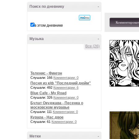
Поиск по дневнику
-
Комментироват
в этом дневнике
Музыка
-
Все (26)
Теленис - Фингон
Слушали: 166
Комментарии: 0
Песня из к/ф "Последний дюйм"
Слушали: 492
Комментарии: 6
Blue Cafe - My Road
Слушали: 326
Комментарии: 0
Булат Окуджава - Песенка о
московском муравье
Слушали: 111
Комментарии: 0
Курара - Нас двое
Слушали: 61
Комментарии: 0
Метки
-