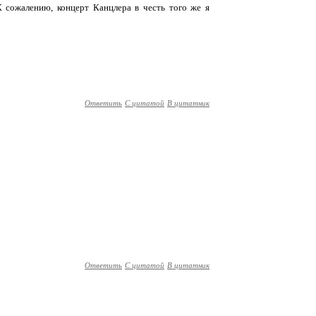
К сожалению, концерт Канцлера в честь того же я
Ответить
С цитатой
В цитатник
Ответить
С цитатой
В цитатник