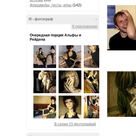
котячье
(35)
флешмобы, тесты, игры
(142)
Я - фотограф
-
К приложению
Очередная порция Альфы и
Рейдена
В серии 15 фотографий