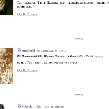
Там, кажется, Тао в Железку звал на днерожденьский пикник. 
пропускаю =_=
LI 7.05.22 beta
Amiboshi
обратиться по имени
Re: Ответ в Suboshi; Облом-с
Четверг, 11 Июня 2009 г. 09:28 (
ссылка
)
ну про Тао я как-то катеорически не в курсе
LI 7.05.22 beta
Suboshi
обратиться по имени