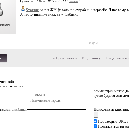
Суббота, 27 Июня 2009 г. 22:13 (
ссылка
)
Svartur
, мне в ЖЖ фатально неудобен интерфейс. Я поэтому т
А что купили, не знал, да =) Забавно.
« Пред. запись
—
К дневнику
—
След. запись 
ь
ентарий:
 пароль на сайте:
Комментарий можно доб
нужно будет ввести сим
Напоминание пароля
тария:
смайлики
Прикрепить картинк
Переводить URL в
Подписаться на к