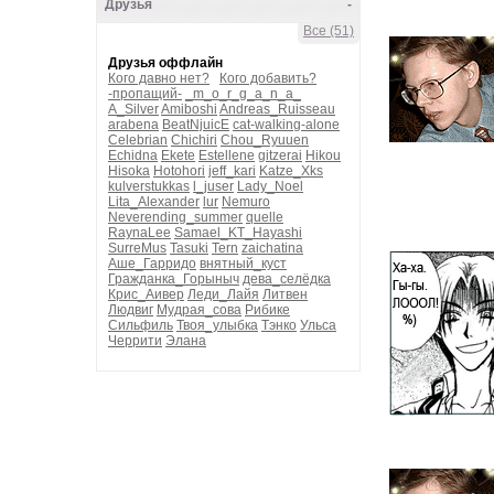
Друзья
-
Все (51)
Друзья оффлайн
Кого давно нет?
Кого добавить?
-пропащий-
_m_o_r_g_a_n_a_
A_Silver
Amiboshi
Andreas_Ruisseau
arabena
BeatNjuicE
cat-walking-alone
Celebrian
Chichiri
Chou_Ryuuen
Echidna
Ekete
Estellene
gitzerai
Hikou
Hisoka
Hotohori
jeff_kari
Katze_Xks
kulverstukkas
l_juser
Lady_Noel
Lita_Alexander
lur
Nemuro
Neverending_summer
quelle
RaynaLee
Samael_KT_Hayashi
SurreMus
Tasuki
Tern
zaichatina
Аше_Гарридо
внятный_куст
Гражданка_Горыныч
дева_селёдка
Крис_Аивер
Леди_Лайя
Литвен
Людвиг
Мудрая_сова
Рибике
Сильфиль
Твоя_улыбка
Тэнко
Ульса
Черрити
Элана