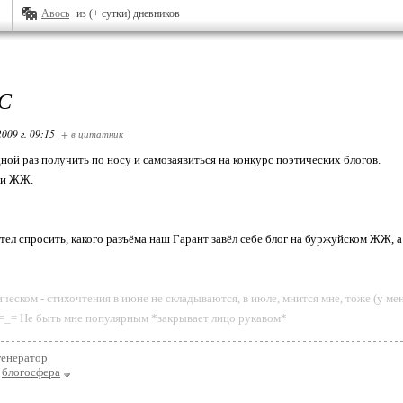
Авось
из (+ сутки) дневников
С
2009 г. 09:15
+ в цитатник
ной раз получить по носу и самозаявиться на конкурс поэтических блогов.
ди ЖЖ.
отел спросить, какого разъёма наш Гарант завёл себе блог на буржуйском ЖЖ, 
тическом - стихочтения в июне не складываются, в июле, мнится мне, тоже (у м
=_= Не быть мне популярным *закрывает лицо рукавом*
генератор
блогосфера