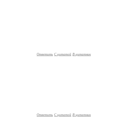
Ответить
С цитатой
В цитатник
Ответить
С цитатой
В цитатник