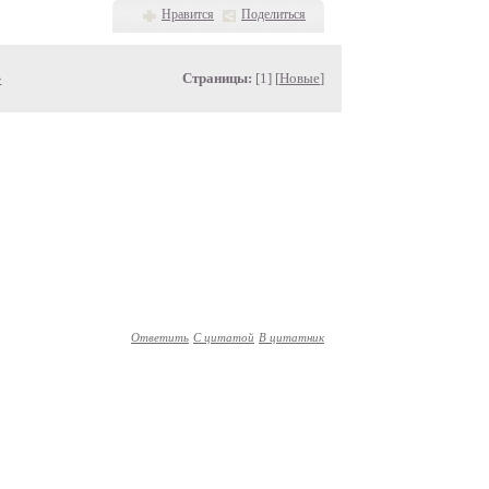
Нравится
Поделиться
»
Страницы:
[1] [
Новые
]
Ответить
С цитатой
В цитатник