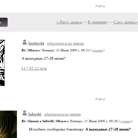
« Пред. запись
—
К дневнику
—
След. запись 
ь
Amiboshi
обратиться по имени
Re: Облом-с
Четверг, 11 Июня 2009 г. 09:21 (
ссылка
)
А выходные 27-28 июня?
LI 7.05.22 beta
Suboshi
обратиться по имени
Re: Ответ в Suboshi; Облом-с
Четверг, 11 Июня 2009 г. 09:26 (
ссылка
)
Исходное сообщение
близнецы:
А выходные 27-28 июня?