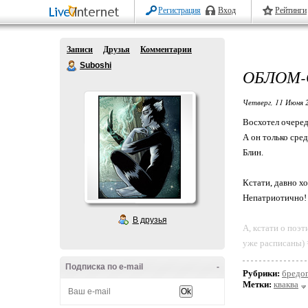
Регистрация
Вход
Рейтинги
Записи
Друзья
Комментарии
Suboshi
ОБЛОМ-
Четверг, 11 Июня 
Восхотел очеред
А он только сре
Блин.
Кстати, давно х
Непатриотично!
В друзья
А, кстати о поэ
уже расписаны) 
Подписка по e-mail
-
Рубрики:
бредо
Метки:
кваква