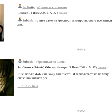
In_finity
обратиться по имени
Четверг, 11 Июня 2009 г. 11:32 (
ссылка
)
Suboshi
, точнее даже не кроспост, а импротировать все запи
дат...
Suboshi
обратиться по имени
Re: Ответ в Suboshi; Облом-с
Четверг, 11 Июня 2009 г. 11:37 (
ссылка
)
Я не люблю ЖЖ и не хочу там писать. И зеркалить тоже не хочу. Те
спокойно читают рсс.
LI 7.05.22 beta