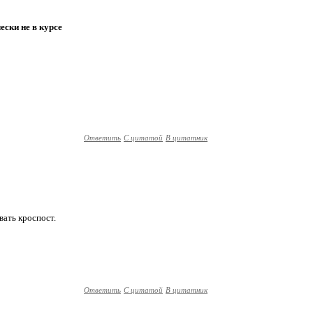
ески не в курсе
Ответить
С цитатой
В цитатник
вать кроспост.
Ответить
С цитатой
В цитатник