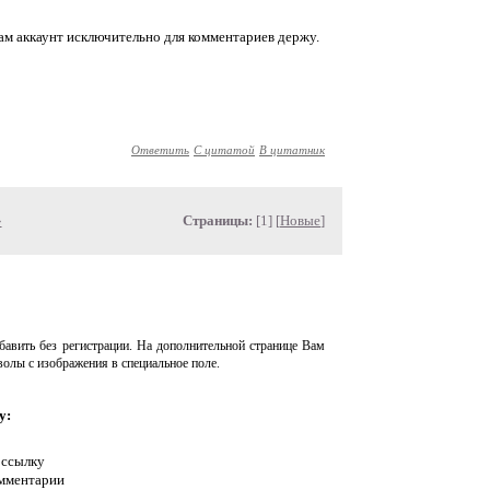
ам аккаунт исключительно для комментариев держу.
Ответить
С цитатой
В цитатник
»
Страницы:
[1] [
Новые
]
авить без регистрации. На дополнительной странице Вам
волы с изображения в специальное поле.
у:
 ссылку
омментарии