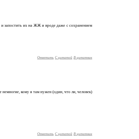
си и запостить их на ЖЖ и вроде даже с сохранением
Ответить
С цитатой
В цитатник
 немногие, кому я там нужен (один, что ли, человек)
Ответить
С цитатой
В цитатник