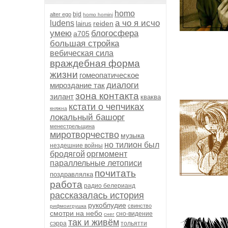
homo
bjd
alter ego
homo homini
а чо я исчо
ludens
reiden
lairus
умею
блогосфера
а705
большая стройка
вебическая сила
враждебная форма
жизни
гомеопатическое
диалоги
мироздание так
зона контакта
зилант
кваква
кстати о чепчиках
княжна
локальный башорг
менестрельщина
миротворчество
музыка
но тилион был
нездешние войны
бродягой
оргмомент
параллельные летописи
почитать
поздравлялка
работа
радио белерианд
рассказалась история
рукоблудие
свинство
рифмоигрушка
смотри на небо
сно-видение
снег
так и живём
сэрра
тольятти