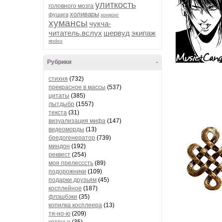
улиткость
головного мозга
холивары
фушига
хонконг
хумансы
чукча-
читатель.вслух
шервуд
экипаж
яndex
Рубрики
-
стихня
(732)
прекрасное в массы
(537)
цитаты
(385)
лытдыбр
(1557)
текста
(31)
визуализация мифа
(147)
видеоморды
(13)
бредогенератор
(739)
миндон
(192)
реквест
(254)
моя прелесссть
(89)
подорожники
(109)
подарки друзьям
(45)
косплейное
(187)
флэшбэки
(35)
копилка косплеера
(13)
тя-но-ю
(209)