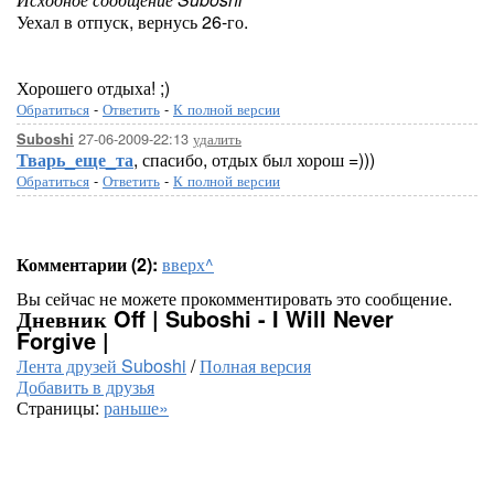
Уехал в отпуск, вернусь 26-го.
Хорошего отдыха! ;)
Обратиться
-
Ответить
-
К полной версии
27-06-2009-22:13
удалить
Suboshi
Тварь_еще_та
, спасибо, отдых был хорош =)))
Обратиться
-
Ответить
-
К полной версии
Комментарии (2):
вверх^
Вы сейчас не можете прокомментировать это сообщение.
Дневник Off | Suboshi - I Will Never
Forgive |
Лента друзей Suboshi
/
Полная версия
Добавить в друзья
Страницы:
раньше»