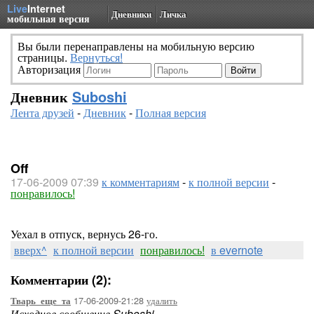
Live
Internet
Дневники
Личка
мобильная версия
Вы были перенаправлены на мобильную версию
страницы.
Вернуться!
Авторизация
Дневник
Suboshi
Лента друзей
-
Дневник
-
Полная версия
Off
17-06-2009 07:39
к комментариям
-
к полной версии
-
понравилось!
Уехал в отпуск, вернусь 26-го.
вверх^
к полной версии
понравилось!
в evernote
Комментарии (2):
17-06-2009-21:28
удалить
Тварь_еще_та
Исходное сообщение Suboshi