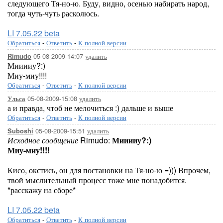
следующего Тя-но-ю. Буду, видно, осенью набирать народ,
тогда чуть-чуть расколюсь.
LI 7.05.22 beta
Обратиться
-
Ответить
-
К полной версии
05-08-2009-14:07
удалить
Rimudo
Мииииу?:)
Миу-миу!!!!
Обратиться
-
Ответить
-
К полной версии
05-08-2009-15:08
удалить
Ульса
а и правда, чтоб не мелочиться :) дальше и выше
Обратиться
-
Ответить
-
К полной версии
05-08-2009-15:51
удалить
Suboshi
Исходное сообщение
Rimudo:
Мииииу?:)
Миу-миу!!!!
Кисо, окстись, он для постановки на Тя-но-ю =))) Впрочем,
твой мыслительный процесс тоже мне понадобится.
*расскажу на сборе*
LI 7.05.22 beta
Обратиться
-
Ответить
-
К полной версии