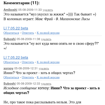
Комментарии (11):
05-08-2009-11:33
удалить
Amiboshi
Это называется "муз укусил за жжжж" =)))) Так бывает =)
В колонках играет:
Макс Фрай - 9. Магахонские Лисы
LI 7.05.22 beta
Обратиться
-
Ответить
-
К полной версии
05-08-2009-11:38
удалить
Suboshi
Это называется "ну вот куда меня опять не в свою сферу?!"
=/
LI 7.05.22 beta
Обратиться
-
Ответить
-
К полной версии
05-08-2009-12:31
удалить
xorxoy
Ииии? Что за проект - хоть в общих чертах?
Обратиться
-
Ответить
-
К полной версии
05-08-2009-12:33
удалить
Suboshi
Исходное сообщение
xorxoy:
Ииии? Что за проект - хоть в
общих чертах?
Не, про такое пока рассказывать нельзя. Это для