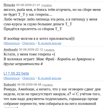
05-08-2009-21:41
удалить
Rimudo
мнээээ, рыба моя, я боюсь тебя огорчить, но на сборе меня
не будет Т_Т у нас генрепа....
Либо четверг либо пятница эта репа, а в пятницу у меня
суко-курсы за сцуко большие деньги Т_Т
Придётся пролететь со сбором Т_Т
И вообще мозгом я и хотел приложиться)))
Обратиться
-
Ответить
-
К полной версии
05-08-2009-22:12
удалить
Amiboshi
Кстати, у меня тоже генрепа =(
В колонках играет:
Макс Фрай - Корабль из Арвароха и
другие неприятности 4
LI 7.05.22 beta
Обратиться
-
Ответить
-
К полной версии
06-08-2009-08:48
удалить
Suboshi
Римудо, Амибоши, а ничего, что у нас оговорен сдвиг дня
недели, если не присутствует кворум, а? =/ С учётом того,
что нам надо документы подписывать, горааааздо проще
собрание перенести, чем собираться на него половиной