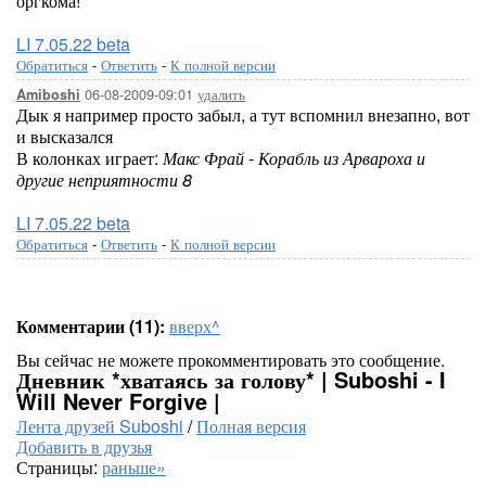
оргкома!
LI 7.05.22 beta
Обратиться
-
Ответить
-
К полной версии
06-08-2009-09:01
удалить
Amiboshi
Дык я например просто забыл, а тут вспомнил внезапно, вот
и высказался
В колонках играет:
Макс Фрай - Корабль из Арвароха и
другие неприятности 8
LI 7.05.22 beta
Обратиться
-
Ответить
-
К полной версии
Комментарии (11):
вверх^
Вы сейчас не можете прокомментировать это сообщение.
Дневник *хватаясь за голову* | Suboshi - I
Will Never Forgive |
Лента друзей Suboshi
/
Полная версия
Добавить в друзья
Страницы:
раньше»