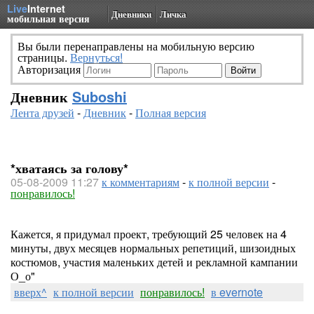
Live
Internet
Дневники
Личка
мобильная версия
Вы были перенаправлены на мобильную версию
страницы.
Вернуться!
Авторизация
Дневник
Suboshi
Лента друзей
-
Дневник
-
Полная версия
*хватаясь за голову*
05-08-2009 11:27
к комментариям
-
к полной версии
-
понравилось!
Кажется, я придумал проект, требующий 25 человек на 4
минуты, двух месяцев нормальных репетиций, шизоидных
костюмов, участия маленьких детей и рекламной кампании
О_о"
вверх^
к полной версии
понравилось!
в evernote