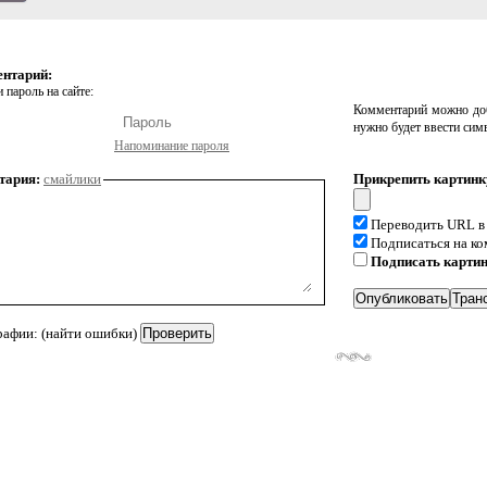
ентарий:
 пароль на сайте:
Комментарий можно доб
нужно будет ввести сим
Напоминание пароля
тария:
смайлики
Прикрепить картинк
Переводить URL в
Подписаться на к
Подписать карти
рафии: (найти ошибки)