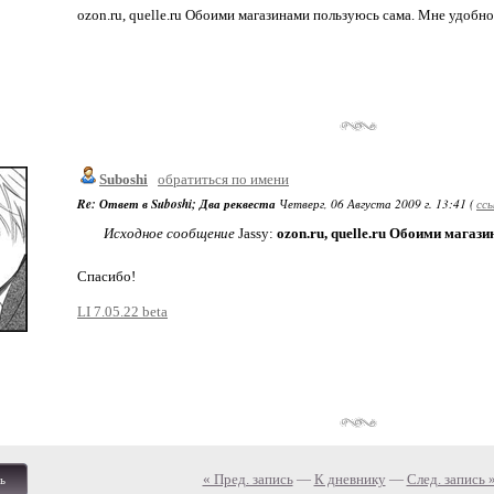
ozon.ru, quelle.ru Обоими магазинами пользуюсь сама. Мне удобно,
Suboshi
обратиться по имени
Re: Ответ в Suboshi; Два реквеста
Четверг, 06 Августа 2009 г. 13:41 (
сс
Исходное сообщение
Jassy:
ozon.ru, quelle.ru Обоими магази
Спасибо!
LI 7.05.22 beta
« Пред. запись
—
К дневнику
—
След. запись 
ь