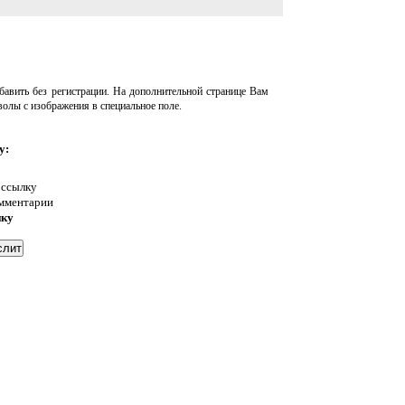
авить без регистрации. На дополнительной странице Вам
волы с изображения в специальное поле.
у:
 ссылку
омментарии
нку