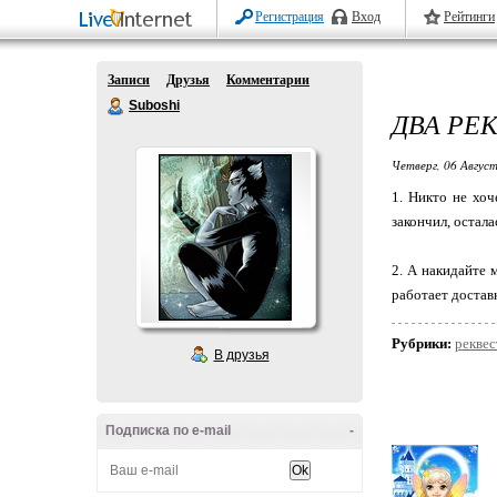
Регистрация
Вход
Рейтинги
Записи
Друзья
Комментарии
Suboshi
ДВА РЕ
Четверг, 06 Август
1. Никто не хоч
закончил, остала
2. А накидайте 
работает достав
Рубрики:
реквес
В друзья
Подписка по e-mail
-