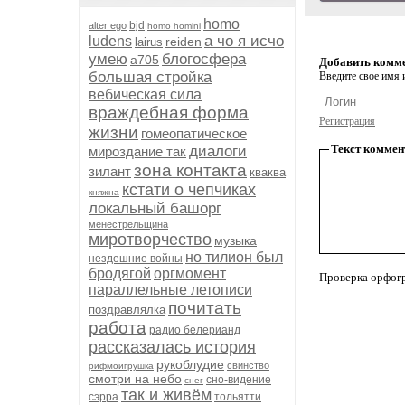
homo
bjd
alter ego
homo homini
а чо я исчо
ludens
reiden
lairus
умею
блогосфера
а705
Добавить комм
большая стройка
Введите свое имя и
вебическая сила
враждебная форма
Регистрация
жизни
гомеопатическое
Текст коммен
диалоги
мироздание так
зона контакта
зилант
кваква
кстати о чепчиках
княжна
локальный башорг
менестрельщина
миротворчество
музыка
но тилион был
нездешние войны
бродягой
оргмомент
Проверка орфог
параллельные летописи
почитать
поздравлялка
работа
радио белерианд
рассказалась история
рукоблудие
свинство
рифмоигрушка
смотри на небо
сно-видение
снег
так и живём
сэрра
тольятти