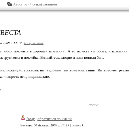
Авось
из (+ сутки) дневников
КВЕСТА
а 2009 г. 12:19
+ в цитатник
ет обои поклеить в хорошей компании? А то их есть - и обоев, и компании.
сь грунтовка и поклейка. Вливайтесь, заодно и пива попили бы...
мне, пожалуйста, ссылок на _удобные_ интернет-магазины. Интересуют реаль
ка - напрочь непринципиально.
т
Jassy
обратиться по имени
Четверг, 06 Августа 2009 г. 13:29 (
ссылка
)