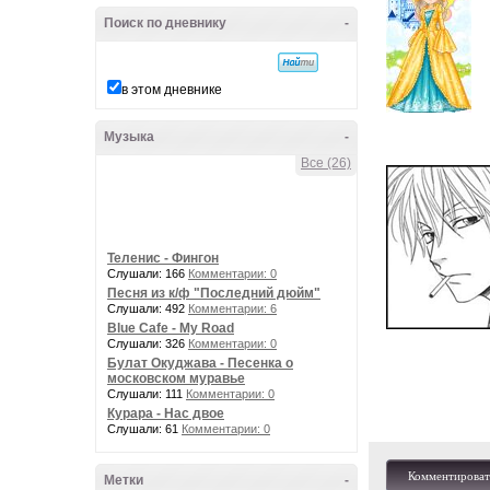
Поиск по дневнику
-
в этом дневнике
Музыка
-
Все (26)
Теленис - Фингон
Слушали: 166
Комментарии: 0
Песня из к/ф "Последний дюйм"
Слушали: 492
Комментарии: 6
Blue Cafe - My Road
Слушали: 326
Комментарии: 0
Булат Окуджава - Песенка о
московском муравье
Слушали: 111
Комментарии: 0
Курара - Нас двое
Слушали: 61
Комментарии: 0
Комментироват
Метки
-