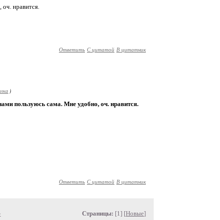
 оч. нравится.
Ответить
С цитатой
В цитатник
ылка
)
нами пользуюсь сама. Мне удобно, оч. нравится.
Ответить
С цитатой
В цитатник
»
Страницы:
[1] [
Новые
]