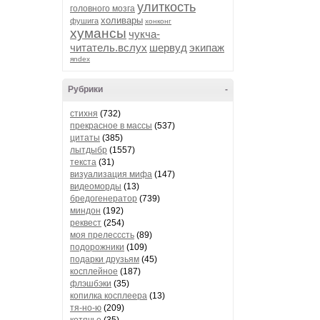
улиткость
головного мозга
холивары
фушига
хонконг
хумансы
чукча-
читатель.вслух
шервуд
экипаж
яndex
Рубрики
-
стихня
(732)
прекрасное в массы
(537)
цитаты
(385)
лытдыбр
(1557)
текста
(31)
визуализация мифа
(147)
видеоморды
(13)
бредогенератор
(739)
миндон
(192)
реквест
(254)
моя прелесссть
(89)
подорожники
(109)
подарки друзьям
(45)
косплейное
(187)
флэшбэки
(35)
копилка косплеера
(13)
тя-но-ю
(209)