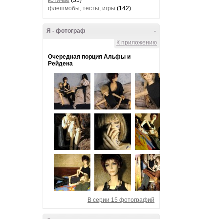
котячье
(35)
флешмобы, тесты, игры
(142)
Я - фотограф
-
К приложению
Очередная порция Альфы и
Рейдена
В серии 15 фотографий