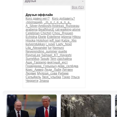
Друзья
-
Все (51)
Друзья оффлайн
Кого давно нет?
Кого добавить?
-пропащий-
_m_o_r_g_a_n_a_
A_Silver
Amiboshi
Andreas_Ruisseau
arabena
BeatNjuicE
cat-walking-alone
Celebrian
Chichiri
Chou_Ryuuen
Echidna
Ekete
Estellene
gitzerai
Hikou
Hisoka
Hotohori
jeff_kari
Katze_Xks
kulverstukkas
l_juser
Lady_Noel
Lita_Alexander
lur
Nemuro
Neverending_summer
quelle
RaynaLee
Samael_KT_Hayashi
SurreMus
Tasuki
Tern
zaichatina
Аше_Гарридо
внятный_куст
Гражданка_Горыныч
дева_селёдка
Крис_Аивер
Леди_Лайя
Литвен
Людвиг
Мудрая_сова
Рибике
Сильфиль
Твоя_улыбка
Тэнко
Ульса
Черрити
Элана