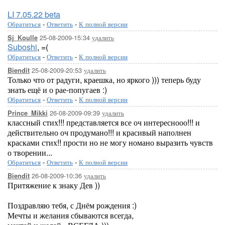
LI 7.05.22 beta
Обратиться
-
Ответить
-
К полной версии
25-08-2009-15:34
удалить
Sj_Koulle
Suboshi
, =(
Обратиться
-
Ответить
-
К полной версии
25-08-2009-20:53
удалить
Biendit
Только что от радуги, краешка, но яркого ))) теперь буду
знать ещё и о рае-попугаев :)
Обратиться
-
Ответить
-
К полной версии
26-08-2009-09:39
удалить
Prince_Mikki
классный стих!!! представляется все оч интереснооо!!! и
действительно оч продумано!!! и красивый наполнен
красками стих!! прости но не могу номано выразить чувств
о творении...
Обратиться
-
Ответить
-
К полной версии
26-08-2009-10:36
удалить
Biendit
Притяжение к знаку Дев ))
Поздравляю тебя, с Днём рождения :)
Мечты и желания сбываются всегда,