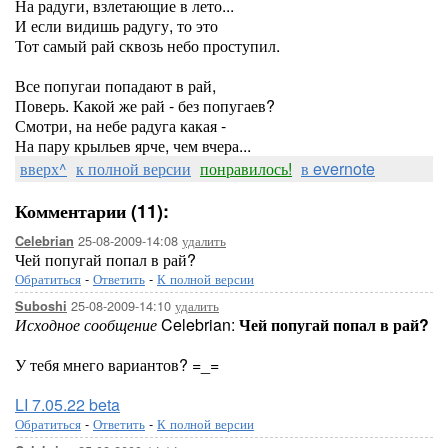
На радуги, взлетающие в лето...
И если видишь радугу, то это
Тот самый рай сквозь небо проступил.
Все попугаи попадают в рай,
Поверь. Какой же рай - без попугаев?
Смотри, на небе радуга какая -
На пару крыльев ярче, чем вчера...
вверх^
к полной версии
понравилось!
в evernote
Комментарии (11):
25-08-2009-14:08
удалить
Celebrian
Чей попугай попал в рай?
Обратиться
-
Ответить
-
К полной версии
25-08-2009-14:10
удалить
Suboshi
Исходное сообщение
Celebrian:
Чей попугай попал в рай?
У тебя мнего вариантов? =_=
LI 7.05.22 beta
Обратиться
-
Ответить
-
К полной версии