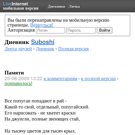
Live
Internet
Дневники
Личка
мобильная версия
Вы были перенаправлены на мобильную версию
страницы.
Вернуться!
Авторизация
Дневник
Suboshi
Лента друзей
-
Дневник
-
Полная версия
Памяти
25-08-2009 13:22
к комментариям
-
к полной версии
-
понравилось!
Все попугаи попадают в рай -
Какой-то свой, отдельный, попугайский.
Его нарисовать - не хватит краски
На джунгли, полные звенящих стай,
На тысячу цветов для тысяч крыл,