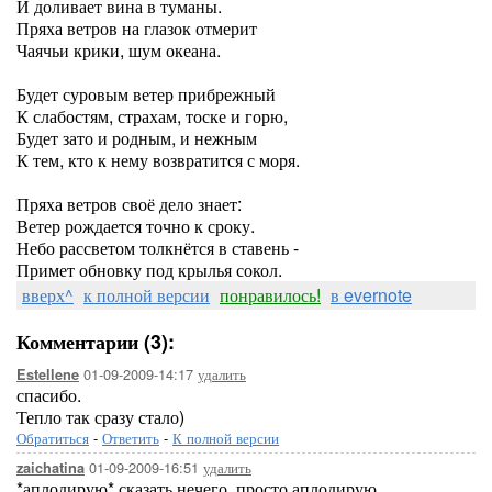
И доливает вина в туманы.
Пряха ветров на глазок отмерит
Чаячьи крики, шум океана.
Будет суровым ветер прибрежный
К слабостям, страхам, тоске и горю,
Будет зато и родным, и нежным
К тем, кто к нему возвратится с моря.
Пряха ветров своё дело знает:
Ветер рождается точно к сроку.
Небо рассветом толкнётся в ставень -
Примет обновку под крылья сокол.
вверх^
к полной версии
понравилось!
в evernote
Комментарии (3):
01-09-2009-14:17
удалить
Estellene
спасибо.
Тепло так сразу стало)
Обратиться
-
Ответить
-
К полной версии
01-09-2009-16:51
удалить
zaichatina
*аплодирую* сказать нечего, просто аплодирую.