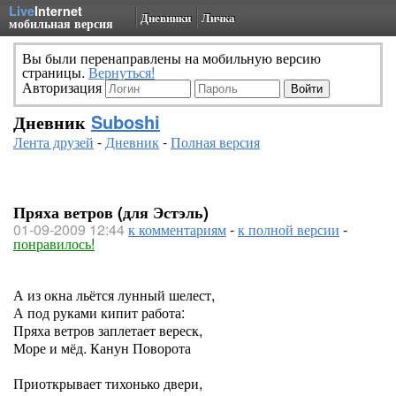
Live
Internet
Дневники
Личка
мобильная версия
Вы были перенаправлены на мобильную версию
страницы.
Вернуться!
Авторизация
Дневник
Suboshi
Лента друзей
-
Дневник
-
Полная версия
Пряха ветров (для Эстэль)
01-09-2009 12:44
к комментариям
-
к полной версии
-
понравилось!
А из окна льётся лунный шелест,
А под руками кипит работа:
Пряха ветров заплетает вереск,
Море и мёд. Канун Поворота
Приоткрывает тихонько двери,