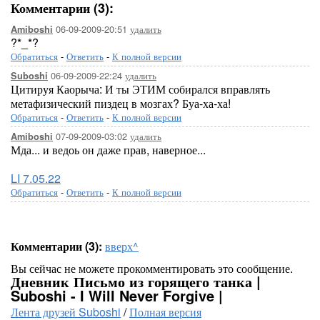
Комментарии (3):
06-09-2009-20:51
удалить
Amiboshi
?*_*?
Обратиться
-
Ответить
-
К полной версии
06-09-2009-22:24
удалить
Suboshi
Цитируя Каорыча: И ты ЭТИМ собирался вправлять
метафизический пиздец в мозгах? Буа-ха-ха!
Обратиться
-
Ответить
-
К полной версии
07-09-2009-03:02
удалить
Amiboshi
Мда... и ведоь он даже прав, наверное...
LI 7.05.22
Обратиться
-
Ответить
-
К полной версии
Комментарии (3):
вверх^
Вы сейчас не можете прокомментировать это сообщение.
Дневник Письмо из горящего танка |
Suboshi - I Will Never Forgive |
Лента друзей Suboshi
/
Полная версия