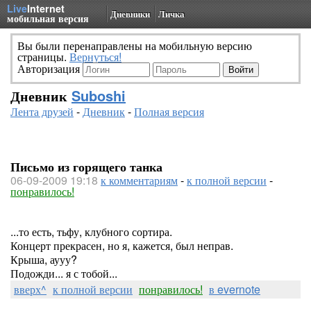
Live
Internet
Дневники
Личка
мобильная версия
Вы были перенаправлены на мобильную версию
страницы.
Вернуться!
Авторизация
Дневник
Suboshi
Лента друзей
-
Дневник
-
Полная версия
Письмо из горящего танка
06-09-2009 19:18
к комментариям
-
к полной версии
-
понравилось!
...то есть, тьфу, клубного сортира.
Концерт прекрасен, но я, кажется, был неправ.
Крыша, аууу?
Подожди... я с тобой...
вверх^
к полной версии
понравилось!
в evernote