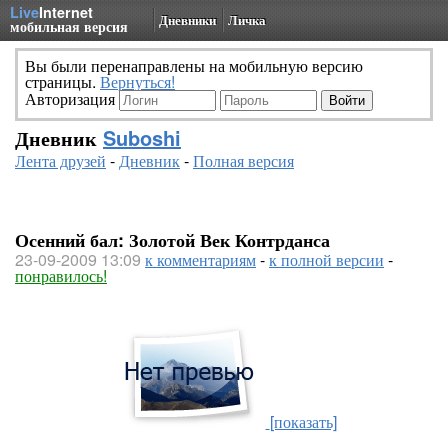
Live
Internet
Дневники
Личка
мобильная версия
Вы были перенаправлены на мобильную версию
страницы.
Вернуться!
Авторизация
Дневник
Suboshi
Лента друзей
-
Дневник
-
Полная версия
Осенний бал: Золотой Век Контрданса
23-09-2009 13:09
к комментариям
-
к полной версии
-
понравилось!
[показать]