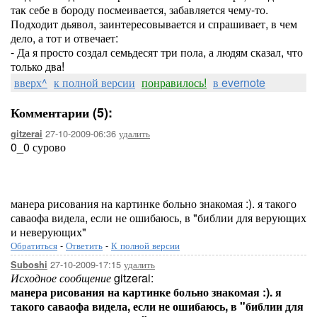
так себе в бороду посмеивается, забавляется чему-то.
Подходит дьявол, заинтересовывается и спрашивает, в чем
дело, а тот и отвечает:
- Да я просто создал семьдесят три пола, а людям сказал, что
только два!
вверх^
к полной версии
понравилось!
в evernote
Комментарии (5):
27-10-2009-06:36
удалить
gitzerai
0_0 сурово
манера рисования на картинке больно знакомая :). я такого
саваофа видела, если не ошибаюсь, в "библии для верующих
и неверующих"
Обратиться
-
Ответить
-
К полной версии
27-10-2009-17:15
удалить
Suboshi
Исходное сообщение
gitzerai:
манера рисования на картинке больно знакомая :). я
такого саваофа видела, если не ошибаюсь, в "библии для