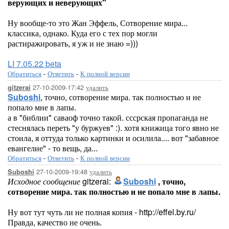
верующих и неверующих"
Ну вообще-то это Жан Эффель, Сотворение мира...
классика, однако. Куда его с тех пор могли
растиражировать, я уж и не знаю =)))
LI 7.05.22 beta
Обратиться
-
Ответить
-
К полной версии
27-10-2009-17:42
удалить
gitzerai
Suboshi
, точно, сотворение мира. так полностью и не
попало мне в лапы.
а в "библии" саваоф точно такой. сссрская пропаганда не
стеснялась переть "у буржуев" :). хотя книжица того явно не
стоила, я оттуда только картинки и осилила.... вот "забавное
евангелие" - то вещь, да...
Обратиться
-
Ответить
-
К полной версии
27-10-2009-19:48
удалить
Suboshi
Исходное сообщение
gitzerai:
Suboshi
, точно,
сотворение мира. так полностью и не попало мне в лапы.
Ну вот тут чуть ли не полная копия - http://effel.by.ru/
Правда, качество не очень.