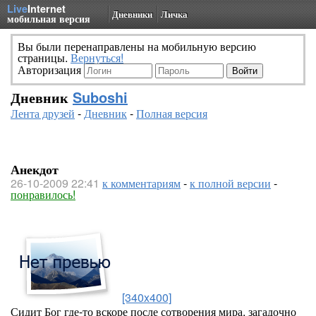
Live
Internet
Дневники
Личка
мобильная версия
Вы были перенаправлены на мобильную версию
страницы.
Вернуться!
Авторизация
Дневник
Suboshi
Лента друзей
-
Дневник
-
Полная версия
Анекдот
26-10-2009 22:41
к комментариям
-
к полной версии
-
понравилось!
[340x400]
Сидит Бог где-то вскоре после сотворения мира, загадочно