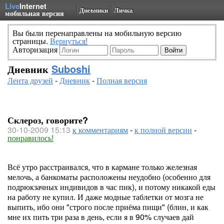
Live
Internet
Дневники
Личка
мобильная версия
Вы были перенаправлены на мобильную версию
страницы.
Вернуться!
Авторизация
Дневник
Suboshi
Лента друзей
-
Дневник
-
Полная версия
Склероз, говорите?
30-10-2009 15:13
к комментариям
-
к полной версии
-
понравилось!
Всё утро расстраивался, что в кармане только железная
мелочь, а банкоматы расположены неудобно (особенно для
подрюкзачных индивидов в час пик), и потому никакой еды
на работу не купил. И даже модные таблетки от мозга не
выпить, ибо они "строго после приёма пищи" (блин, и как
мне их пить три раза в день, если я в 90% случаев дай