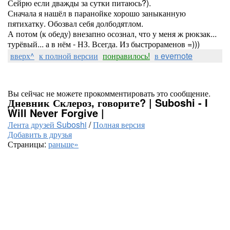
Сейрю если дважды за сутки питаюсь?).
Сначала я нашёл в паранойке хорошо заныканную
пятихатку. Обозвал себя долбодятлом.
А потом (к обеду) внезапно осознал, что у меня ж рюкзак...
турёвый... а в нём - НЗ. Всегда. Из быстрораменов =)))
вверх^
к полной версии
понравилось!
в evernote
Вы сейчас не можете прокомментировать это сообщение.
Дневник Склероз, говорите? | Suboshi - I
Will Never Forgive |
Лента друзей Suboshi
/
Полная версия
Добавить в друзья
Страницы:
раньше»