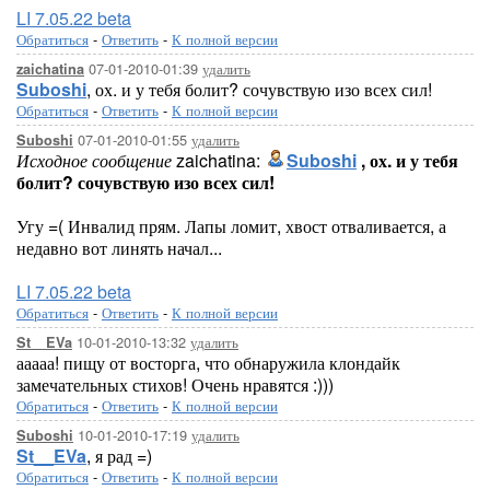
LI 7.05.22 beta
Обратиться
-
Ответить
-
К полной версии
07-01-2010-01:39
удалить
zaichatina
Suboshi
, ох. и у тебя болит? сочувствую изо всех сил!
Обратиться
-
Ответить
-
К полной версии
07-01-2010-01:55
удалить
Suboshi
Исходное сообщение
zaichatina:
Suboshi
, ох. и у тебя
болит? сочувствую изо всех сил!
Угу =( Инвалид прям. Лапы ломит, хвост отваливается, а
недавно вот линять начал...
LI 7.05.22 beta
Обратиться
-
Ответить
-
К полной версии
10-01-2010-13:32
удалить
St__EVa
ааааа! пищу от восторга, что обнаружила клондайк
замечательных стихов! Очень нравятся :)))
Обратиться
-
Ответить
-
К полной версии
10-01-2010-17:19
удалить
Suboshi
St__EVa
, я рад =)
Обратиться
-
Ответить
-
К полной версии