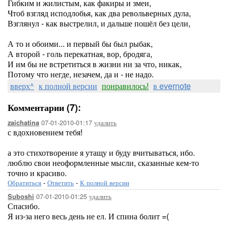
Гибким и жилистым, как факиры и змеи,
Чтоб взгляд исподлобья, как два револьверных дула,
Взглянул - как выстрелил, и дальше пошёл без цели,
А то и обоими... и первый бы был рыбак,
А второй - голь перекатная, вор, бродяга,
И им бы не встретиться в жизни ни за что, никак,
Потому что негде, незачем, да и - не надо.
вверх^
к полной версии
понравилось!
в evernote
Комментарии (7):
07-01-2010-01:17
удалить
zaichatina
с вдохновением тебя!
а это стихотворение я утащу и буду вчитываться, ибо.
люблю свои неоформленные мысли, сказанные кем-то
точно и красиво.
Обратиться
-
Ответить
-
К полной версии
07-01-2010-01:25
удалить
Suboshi
Спасибо.
Я из-за него весь день не ел. И спина болит =(