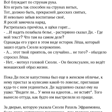
Всё блуждает по струнам рука.
Кто играть так способен на струнах витых,
Тот, должно быть, прекрасней даосских святых,
И невольно забыв воспитанье своё,
Я росой замочила наряд,
Растрепалась причёска, и щёки горят...
- ...И надеть позабыла белье, - растерянно сказал Ди. - Где
мой текст? Что там на самом деле?
Однажды его узрел в этом виде историк Лёша, который
зашел отдать Сюэли ксерокопию.
- А... этот твой приятель, он случайно... не того? - обалдело
спросил Лёша.
- Нет, - мотнул головой Сюэли. - Он бисексуален, но ведёт
монашеский образ жизни.
Пока Ди после капустника был еще в женском обличье, к
нему пристал за кулисами какой-то ловелас, приглашая
куда-то с ним уединиться. Ди задушевно сказал ему на
ушко: "Видите ли... У меня на идиотов... не встаeт". Того
вынесло оттуда, как будто им выстрелили из пращи.
За дверью, которую указала Сюэли Рахиль Эфраимовна,
было очень интересное помещение - там дворник хранил