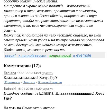
особенно романтические места.
На третьем экране ко мне подошёл _монголоидный_
милиционер и очень вежливо, практически с поклонами,
принося извинения за беспокойство, попросил меня ноут
спрятать, чтобы не привлекать внимание нежелательных
элементов, а то ведь человекоохранители могут и не
успеть.
Кажется, я посмотрел на него несколько ошалело, но знак
свыше принял, ноут убрал и на коммуникацию отреагировал
со всей доступной мне ночью в метро вежливостью.
Люблю книги, меняющие реальность.
вверх^
к полной версии
понравилось!
в evernote
Комментарии (17):
15-01-2010-14:21
удалить
Echidna
Клааааааааааааааасс! Хочу. Где?
Обратиться
-
Ответить
-
К полной версии
15-01-2010-14:29
удалить
Suboshi
Исходное сообщение
Echidna:
Клааааааааааааааасс! Хочу.
Где?
Да хоть на Самиздате у автора: