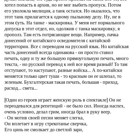
хотел попасть в архив, но не мог выбить пропуск. Потом
его уволокла милиция, а танк остался. Но оказалось, что
этот танк прилагается к одному пыльному делу. Ну, не в
этом cуть. На танке - маскировка. У меня нет нормального
допуска в этот отдел, но, одолжив с танка маскировку, я
прополз. Там есть потрясающие вещи. Например, пачка
донесений от китайского осведомителя с китайской
территории. Все с переводом на русский язык. Но китайская
часть донесений всегда одинакова - он просто ставил
печать, одну и ту же большую прямоугольную печать, много
текста, - но русский перевод к ней все время разный! То там
отступают, то наступают, разные войска... А по-китайски
меняется только цвет туши - то красным он ее шлепал, то
зеленым. Бухгалтерская такая печать, большая - приход,
расход... смета...
[Один из героев играет женскую роль в спектакле] Он не
переодевался для репетиций - не было сил. Иногда наспех,
очень условно, делал грим, иногда брал в руку веер.
- Он мотив своей песни меняет слегка,
Он вплетает в игру стрекотанье сверчка,
Его цинь не смолкает до светлой зари,