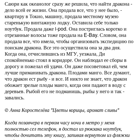
Саюри как океанолог сразу же решила, что найти дракона -
дело всей ее жизни. Она продала все, что у нее было, -
квартиру в Токио, машину, продала местному музею
старенькую винтажную лодку. Оставила себе только
ноутбук. Продала даже i-pod. Она постриглась коротко и
отрезанные волосы тоже продала на E-Bay. Словом, она
продала все, что имела, чтобы организовать экспедицию по
поискам дракона. Все это осуществила она за два дня.
Когда она, отчислившись из МГУ, уезжала, Ди
спокойненько стоял в коридоре. Он наблюдал ее сборы в
дорогу и пожелал ей удачи. Он даже посоветовал ей, чем
лучше приманивать дракона. Плодами манго. Все думают,
что дракон ест рыбу - и все. И никто не знает, что дракон
обожает зрелые плоды манго, когда они падают в воду с
деревьев. Рыбой его не подманишь, рыбы у него и так -
завались.
© Анна Коростелёва "Цветы корицы, аромат сливы"
Когда позавчера в первом часу ночи в метро у меня
полностью сел телефон, я достал из рюкзака ноутбук,
чтобы дочитать эту книгу, запивая вермутом из фляжки