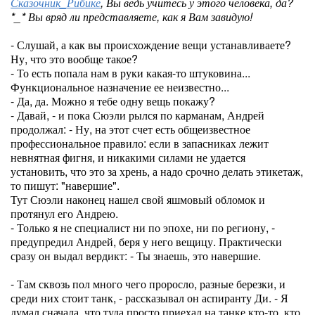
Сказочник_Рибике
, Вы ведь учитесь у этого человека, да?
*_* Вы вряд ли представляете, как я Вам завидую!
- Слушай, а как вы происхождение вещи устанавливаете?
Ну, что это вообще такое?
- То есть попала нам в руки какая-то штуковина...
Функциональное назначение ее неизвестно...
- Да, да. Можно я тебе одну вещь покажу?
- Давай, - и пока Сюэли рылся по карманам, Андрей
продолжал: - Ну, на этот счет есть общеизвестное
профессиональное правило: если в запасниках лежит
невнятная фигня, и никакими силами не удается
установить, что это за хрень, а надо срочно делать этикетаж,
то пишут: "навершие".
Тут Сюэли наконец нашел свой яшмовый обломок и
протянул его Андрею.
- Только я не специалист ни по эпохе, ни по региону, -
предупредил Андрей, беря у него вещицу. Практически
сразу он выдал вердикт: - Ты знаешь, это навершие.
- Там сквозь пол много чего проросло, разные березки, и
среди них стоит танк, - рассказывал он аспиранту Ди. - Я
думал сначала, что туда просто приехал на танке кто-то, кто