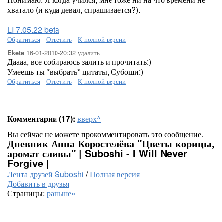
хватало (и куда девал, спрашивается?).
LI 7.05.22 beta
Обратиться
-
Ответить
-
К полной версии
16-01-2010-20:32
удалить
Ekete
Даааа, все собираюсь залить и прочитать:)
Умеешь ты *выбрать* цитаты, Субоши:)
Обратиться
-
Ответить
-
К полной версии
Комментарии (17):
вверх^
Вы сейчас не можете прокомментировать это сообщение.
Дневник Анна Коростелёва "Цветы корицы,
аромат сливы" | Suboshi - I Will Never
Forgive |
Лента друзей Suboshi
/
Полная версия
Добавить в друзья
Страницы:
раньше»