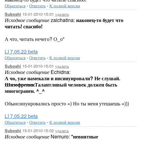
Обратиться
-
Ответить
-
К полной версии
15-01-2010-15:01
удалить
Suboshi
Исходное сообщение
zaichatina:
наконец-то будет что
читать! спасибо!
А что, читать нечего? О_о"
LI 7.05.22 beta
Обратиться
-
Ответить
-
К полной версии
15-01-2010-15:01
удалить
Suboshi
Исходное сообщение
Echidna:
А чо, уже намекали и инсинуировали? Не слушай.
Шизофреник
Талантливый человек должен быть
многогранен. ^_^
Обынсинуировались просто =) Но ты меня утешаешь =)))
LI 7.05.22 beta
Обратиться
-
Ответить
-
К полной версии
15-01-2010-15:02
удалить
Suboshi
Исходное сообщение
Nemuro:
*невнятные