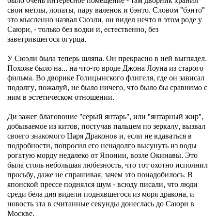
свои метлы, лопаты, пару валенок и бэнто. Словом "бэнто"
это мысленно назвал Сюэли, он видел нечто в этом роде у
Саюри, - только без водки и, естественно, без
заветрившегося огурца.
У Сюэли была теперь шляпа. Он прекрасно в ней выглядел.
Похоже было на... на что-то вроде Джона Лоуна из старого
фильма. Во дворике Голицынского флигеля, где он зависал
подолгу, пожалуй, не было ничего, что было бы сравнимо с
ним в эстетическом отношении.
Ди зажег благовоние "серый янтарь", или "янтарный жир",
добываемое из китов, постучав пальцем по зеркалу, вызвал
своего знакомого Царя Драконов и, если не вдаваться в
подробности, попросил его ненадолго высунуть из воды
рогатую морду недалеко от Японии, возле Окинавы. Это
была столь небольшая любезность, что тот охотно исполнил
просьбу, даже не спрашивая, зачем это понадобилось. В
японской прессе поднялся шум - всюду писали, что люди
среди бела дня видели поднявшегося из моря дракона, и
новость эта в считанные секунды донеслась до Саюри в
Москве.