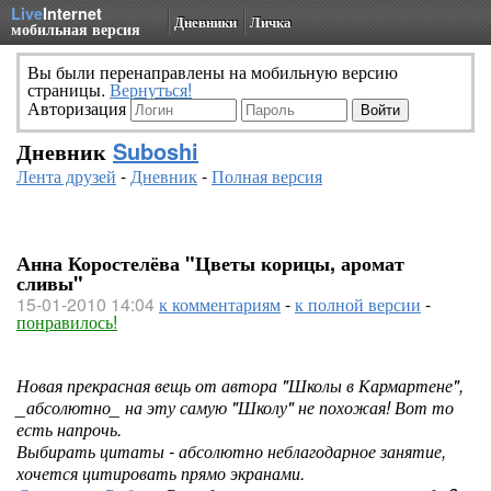
Live
Internet
Дневники
Личка
мобильная версия
Вы были перенаправлены на мобильную версию
страницы.
Вернуться!
Авторизация
Дневник
Suboshi
Лента друзей
-
Дневник
-
Полная версия
Анна Коростелёва "Цветы корицы, аромат
сливы"
15-01-2010 14:04
к комментариям
-
к полной версии
-
понравилось!
Новая прекрасная вещь от автора "Школы в Кармартене",
_абсолютно_ на эту самую "Школу" не похожая! Вот то
есть напрочь.
Выбирать цитаты - абсолютно неблагодарное занятие,
хочется цитировать прямо экранами.