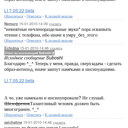
LI 7.05.22 beta
Обратиться
-
Ответить
-
К полной версии
15-01-2010-14:39
удалить
Nemuro
*невнятные нечленораздельные звуки* пора осваивать
чтение с телефона, ибо иначе я умру_без_этого
Обратиться
-
Ответить
-
К полной версии
15-01-2010-14:46
удалить
Echidna
Ответ на комментарий Suboshi
#
Исходное сообщение Suboshi
Благодарю ^_^ Теперь у меня, правда, сверхзадача - сделать
образ-антипод, иначе заипут намёками и инсинуациями.
LI 7.05.22 beta
А чо, уже намекали и инсинуировали? Не слушай.
Шизофреник
Талантливый человек должен быть
многогранен. ^_^
Обратиться
-
Ответить
-
К полной версии
15-01-2010-14:46
удалить
zaichatina
наконец-то будет что читать! спасибо!