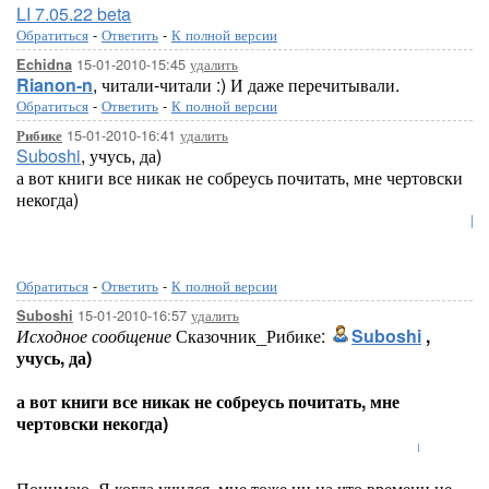
LI 7.05.22 beta
Обратиться
-
Ответить
-
К полной версии
15-01-2010-15:45
удалить
Echidna
Rianon-n
, читали-читали :) И даже перечитывали.
Обратиться
-
Ответить
-
К полной версии
15-01-2010-16:41
удалить
Рибике
Suboshi
, учусь, да)
а вот книги все никак не собреусь почитать, мне чертовски
некогда)
Lor
Обратиться
-
Ответить
-
К полной версии
15-01-2010-16:57
удалить
Suboshi
Исходное сообщение
Сказочник_Рибике:
Suboshi
,
учусь, да)
а вот книги все никак не собреусь почитать, мне
чертовски некогда)
Lo
Понимаю. Я когда учился, мне тоже ни на что времени не