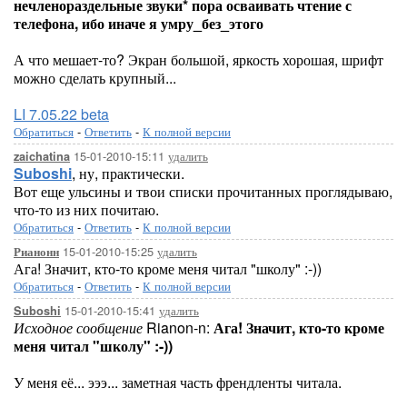
нечленораздельные звуки* пора осваивать чтение с
телефона, ибо иначе я умру_без_этого
А что мешает-то? Экран большой, яркость хорошая, шрифт
можно сделать крупный...
LI 7.05.22 beta
Обратиться
-
Ответить
-
К полной версии
15-01-2010-15:11
удалить
zaichatina
Suboshi
, ну, практически.
Вот еще ульсины и твои списки прочитанных проглядываю,
что-то из них почитаю.
Обратиться
-
Ответить
-
К полной версии
15-01-2010-15:25
удалить
Рианонн
Ага! Значит, кто-то кроме меня читал "школу" :-))
Обратиться
-
Ответить
-
К полной версии
15-01-2010-15:41
удалить
Suboshi
Исходное сообщение
Rianon-n:
Ага! Значит, кто-то кроме
меня читал "школу" :-))
У меня её... эээ... заметная часть френдленты читала.