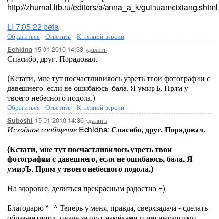
http://zhurnal.lib.ru/editors/a/anna_a_k/guihuameixiang.shtml
LI 7.05.22 beta
Обратиться
-
Ответить
-
К полной версии
15-01-2010-14:33
удалить
Echidna
Спасибо, друг. Порадовал.
(Кстати, мне тут посчастливилось узреть твои фотографии с
давешнего, если не ошибаюсь, бала. Я умирЪ. Прям у
твоего небесного подола.)
Обратиться
-
Ответить
-
К полной версии
15-01-2010-14:36
удалить
Suboshi
Исходное сообщение
Echidna:
Спасибо, друг. Порадовал.
(Кстати, мне тут посчастливилось узреть твои
фотографии с давешнего, если не ошибаюсь, бала. Я
умирЪ. Прям у твоего небесного подола.)
На здоровье, делиться прекрасным радостно =)
Благодарю ^_^ Теперь у меня, правда, сверхзадача - сделать
образ-антипод, иначе заипут намёками и инсинуациями.