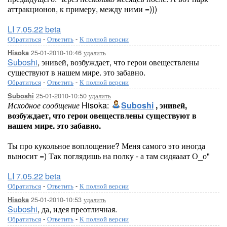
аттракционов, к примеру, между ними =)))
LI 7.05.22 beta
Обратиться
-
Ответить
-
К полной версии
25-01-2010-10:46
удалить
Hisoka
Suboshi
, энивей, возбуждает, что герои овеществлены
существуют в нашем мире. это забавно.
Обратиться
-
Ответить
-
К полной версии
25-01-2010-10:50
удалить
Suboshi
Исходное сообщение
Hisoka:
Suboshi
, энивей,
возбуждает, что герои овеществлены существуют в
нашем мире. это забавно.
Ты про кукольное воплощение? Меня самого это иногда
выносит =) Так поглядишь на полку - а там сидяааат О_о"
LI 7.05.22 beta
Обратиться
-
Ответить
-
К полной версии
25-01-2010-10:53
удалить
Hisoka
Suboshi
, да, идея преотличная.
Обратиться
-
Ответить
-
К полной версии