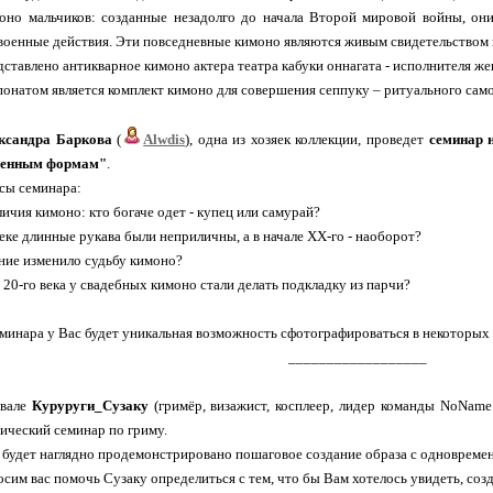
оно мальчиков: созданные незадолго до начала Второй мировой войны, он
енные действия. Эти повседневные кимоно являются живым свидетельством 
дставлено антикварное кимоно актера театра кабуки оннагата - исполнителя же
онатом является комплект кимоно для совершения сеппуку – ритуального сам
ксандра Баркова
(
Alwdis
), одна из хозяек коллекции, проведет
семинар 
еменным формам"
.
сы семинара:
личия кимоно: кто богаче одет - купец или самурай?
веке длинные рукава были неприличны, а в начале XX-го - наоборот?
ение изменило судьбу кимоно?
 20-го века у свадебных кимоно стали делать подкладку из парчи?
минара у Вас будет уникальная возможность сфотографироваться в некоторых 
__________________
ивале
Куруруги_Сузаку
(гримёр, визажист, косплеер, лидер команды NoName
ический семинар по гриму.
 будет наглядно продемонстрировано пошаговое создание образа с одновремен
сим вас помочь Сузаку определиться с тем, что бы Вам хотелось увидеть, созд