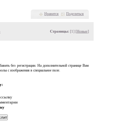
Нравится
Поделиться
»
Страницы:
[1] [
Новые
]
авить без регистрации. На дополнительной странице Вам
волы с изображения в специальное поле.
у:
 ссылку
омментарии
нку