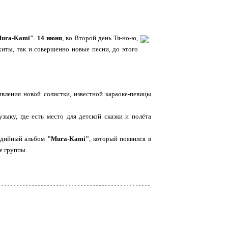
ura-Kami"
.
14 июня
, во Второй день Тя-но-ю,
хиты, так и совершенно новые песни, до этого
вления новой солистки, известной караоке-певицы
ыку, где есть место для детской сказки и полёта
тудийный альбом
"Mura-Kami"
, который появился в
е группы.