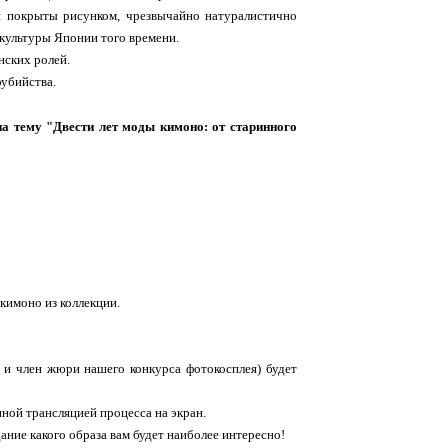
и покрыты рисунком, чрезвычайно натуралистично
культуры Японии того времени.
нских ролей.
оубийства.
на тему "Двести лет моды кимоно: от старинного
кимоно из коллекции.
 и член жюри нашего конкурса фотокосплея) будет
ной трансляцией процесса на экран.
ание какого образа вам будет наиболее интересно!