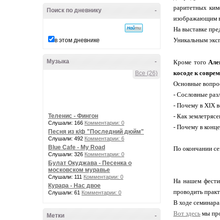
раритетных ким
Поиск по дневнику
-
изображающим во
На выставке пре
Уникальным эксп
в этом дневнике
Музыка
-
Кроме того
Але
косоде к совр
Все (26)
Основные вопро
- Сословные раз
- Почему в XIX 
Теленис - Фингон
- Как землетряс
Слушали: 166
Комментарии: 0
- Почему в конце
Песня из к/ф "Последний дюйм"
Слушали: 492
Комментарии: 6
Blue Cafe - My Road
По окончании се
Слушали: 326
Комментарии: 0
Булат Окуджава - Песенка о
московском муравье
Слушали: 111
Комментарии: 0
На нашем фест
Курара - Нас двое
проводить практ
Слушали: 61
Комментарии: 0
В ходе семинара
Вот здесь
мы про
Метки
-