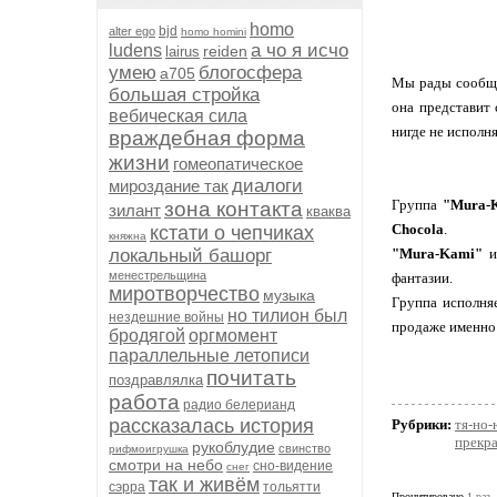
homo
bjd
alter ego
homo homini
а чо я исчо
ludens
reiden
lairus
умею
блогосфера
а705
Мы рады сообщи
большая стройка
она представит 
вебическая сила
нигде не исполн
враждебная форма
жизни
гомеопатическое
диалоги
мироздание так
Группа
"Mura-
зона контакта
зилант
кваква
Chocola
.
кстати о чепчиках
княжна
локальный башорг
"Mura-Kami"
иг
менестрельщина
фантазии.
миротворчество
музыка
Группа исполня
но тилион был
нездешние войны
продаже именно 
бродягой
оргмомент
параллельные летописи
почитать
поздравлялка
работа
радио белерианд
рассказалась история
Рубрики:
тя-но-
прекра
рукоблудие
свинство
рифмоигрушка
смотри на небо
сно-видение
снег
так и живём
сэрра
тольятти
Процитировано
1 раз