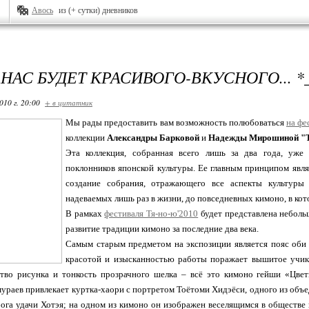
Авось
из (+ сутки) дневников
 НАС БУДЕТ КРАСИВОГО-ВКУСНОГО... *
010 г. 20:00
+ в цитатник
Мы рады предоставить вам возможность полюбоваться
на фе
коллекции
Александры Барковой
и
Надежды Мирошиной
"
Эта коллекция, собранная всего лишь за два года, уже 
поклонников японской культуры. Ее главным принципом являе
создание собрания, отражающего все аспекты культуры 
надеваемых лишь раз в жизни, до повседневных кимоно, в кот
В рамках
фестиваля Тя-но-ю'2010
будет представлена неболь
развитие традиции кимоно за последние два века.
Самым старым предметом на экспозиции является пояс оби 
красотой и изысканностью работы поражает вышитое учика
дство рисунка и тонкость прозрачного шелка – всё это кимоно гейши «Цвет
ураев привлекает куртка-хаори с портретом Тоётоми Хидэёси, одного из объ
га удачи Хотэя; на одном из кимоно он изображен веселящимся в обществе