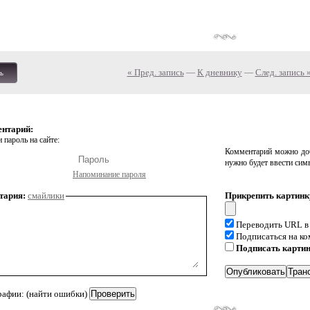
« Пред. запись
—
К дневнику
—
След. запись 
ь
ентарий:
 пароль на сайте:
Комментарий можно доб
нужно будет ввести сим
Напоминание пароля
тария:
смайлики
Прикрепить картинк
Переводить URL в
Подписаться на к
Подписать карти
рафии: (найти ошибки)