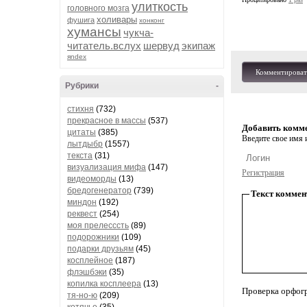
улиткость
головного мозга
холивары
фушига
хонконг
хумансы
чукча-
читатель.вслух
шервуд
экипаж
яndex
Комментироват
Рубрики
-
стихня
(732)
прекрасное в массы
(537)
Добавить комм
цитаты
(385)
Введите свое имя и
лытдыбр
(1557)
текста
(31)
визуализация мифа
(147)
Регистрация
видеоморды
(13)
бредогенератор
(739)
Текст коммен
миндон
(192)
реквест
(254)
моя прелесссть
(89)
подорожники
(109)
подарки друзьям
(45)
косплейное
(187)
флэшбэки
(35)
копилка косплеера
(13)
Проверка орфог
тя-но-ю
(209)