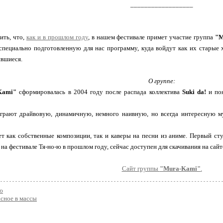
__________________
ть, что,
как и в прошлом году
, в нашем фестивале примет участие группа
"M
специально подготовленную для нас программу, куда войдут как их старые 
явшиеся.
О группе:
Kami"
сформировалась в 2004 году после распада коллектива
Suki da!
и поя
рают драйвовую, динамичную, немного наивную, но всегда интересную муз
ет как собственные композиции, так и каверы на песни из аниме. Первый с
на фестивале Тя-но-ю в прошлом году, сейчас доступен для скачивания на сайт
Сайт группы
"Mura-Kami"
.
ю
сное в массы