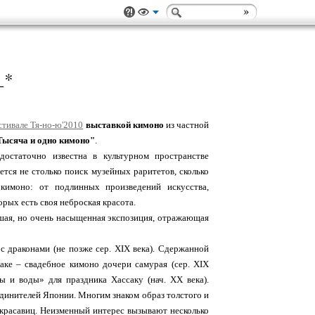
_*
стивале Тя-но-ю'2010
выставкой кимоно
из частной
Тысяча и одно кимоно"
.
достаточно известна в культурном пространстве
тся не столько поиск музейных раритетов, сколько
кимоно: от подлинных произведений искусства,
орых есть своя неброская красота.
шая, но очень насыщенная экспозиция, отражающая
с драконами (не позже сер. XIX века). Сдержанной
ке – свадебное кимоно дочери самурая (сер. XIX
ы и воды» для праздника Хассаку (нач. ХХ века).
единителей Японии. Многим знаком образ толстого и
 красавиц. Неизменный интерес вызывают несколько