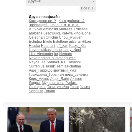
Друзья
-
Все (51)
Друзья оффлайн
Кого давно нет?
Кого добавить?
-пропащий-
_m_o_r_g_a_n_a_
A_Silver
Amiboshi
Andreas_Ruisseau
arabena
BeatNjuicE
cat-walking-alone
Celebrian
Chichiri
Chou_Ryuuen
Echidna
Ekete
Estellene
gitzerai
Hikou
Hisoka
Hotohori
jeff_kari
Katze_Xks
kulverstukkas
l_juser
Lady_Noel
Lita_Alexander
lur
Nemuro
Neverending_summer
quelle
RaynaLee
Samael_KT_Hayashi
SurreMus
Tasuki
Tern
zaichatina
Аше_Гарридо
внятный_куст
Гражданка_Горыныч
дева_селёдка
Крис_Аивер
Леди_Лайя
Литвен
Людвиг
Мудрая_сова
Рибике
Сильфиль
Твоя_улыбка
Тэнко
Ульса
Черрити
Элана