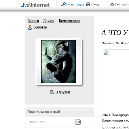
Регистрация
Вход
Рейтинги
Записи
Друзья
Комментарии
Suboshi
А ЧТО У
Пятница, 07 Мая 2
В друзья
Подписка по e-mail
-
века). Благоро
Поклонников сам
добродушного бо