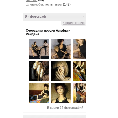
котячье
(35)
флешмобы, тесты, игры
(142)
Я - фотограф
-
К приложению
Очередная порция Альфы и
Рейдена
В серии 15 фотографий