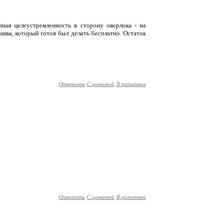
ная целеустремленность в сторону оверлока - на
ива, который готов был делать бесплатно. Остаток
Ответить
С цитатой
В цитатник
Ответить
С цитатой
В цитатник