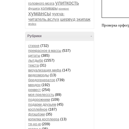
улиткость
головного мозга
холивары
фушига
хонконг
хумансы
чукча-
читатель.вслух
шервуд
экипаж
яndex
Проверка орфог
Рубрики
-
стихня
(732)
прекрасное в массы
(537)
цитаты
(385)
лытдыбр
(1557)
текста
(31)
визуализация мифа
(147)
видеоморды
(13)
бредогенератор
(739)
миндон
(192)
реквест
(254)
моя прелесссть
(89)
подорожники
(109)
подарки друзьям
(45)
косплейное
(187)
флэшбэки
(35)
копилка косплеера
(13)
тя-но-ю
(209)