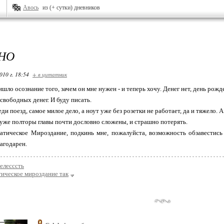
Авось
из (+ сутки) дневников
НО
010 г. 18:54
+ в цитатник
шло осознание того, зачем он мне нужен - и теперь хочу. Денег нет, день рожден
свободных денег. И буду писать.
ди поезд, самое милое дело, а ноут уже без розетки не работает, да и тяжело. 
е уже полторы главы почти дословно сложены, и страшно потерять.
атическое Мироздание, подкинь мне, пожалуйста, возможность обзавестись
лагодарен.
елесссть
ическое мироздание так