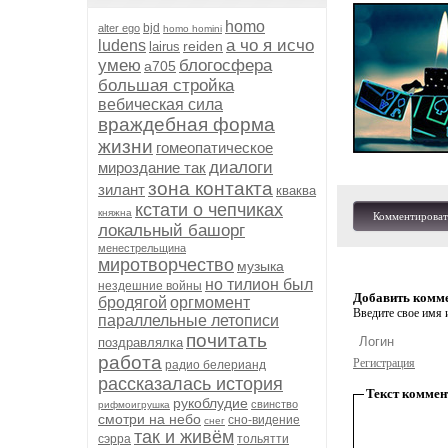
homo
bjd
alter ego
homo homini
а чо я исчо
ludens
reiden
lairus
умею
блогосфера
а705
большая стройка
вебическая сила
враждебная форма
жизни
гомеопатическое
диалоги
мироздание так
зона контакта
зилант
кваква
кстати о чепчиках
княжна
Комментироват
локальный башорг
менестрельщина
миротворчество
музыка
но тилион был
нездешние войны
Добавить комм
бродягой
оргмомент
Введите свое имя и
параллельные летописи
почитать
поздравлялка
работа
Регистрация
радио белерианд
рассказалась история
Текст коммен
рукоблудие
свинство
рифмоигрушка
смотри на небо
сно-видение
снег
так и живём
сэрра
тольятти