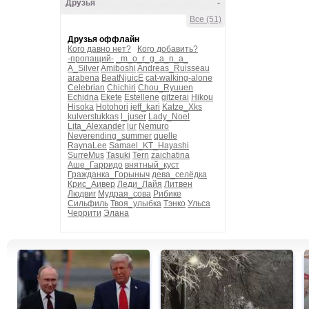
Друзья
-
Все (51)
Друзья оффлайн
Кого давно нет?
Кого добавить?
-пропащий-
_m_o_r_g_a_n_a_
A_Silver
Amiboshi
Andreas_Ruisseau
arabena
BeatNjuicE
cat-walking-alone
Celebrian
Chichiri
Chou_Ryuuen
Echidna
Ekete
Estellene
gitzerai
Hikou
Hisoka
Hotohori
jeff_kari
Katze_Xks
kulverstukkas
l_juser
Lady_Noel
Lita_Alexander
lur
Nemuro
Neverending_summer
quelle
RaynaLee
Samael_KT_Hayashi
SurreMus
Tasuki
Tern
zaichatina
Аше_Гарридо
внятный_куст
Гражданка_Горыныч
дева_селёдка
Крис_Аивер
Леди_Лайя
Литвен
Людвиг
Мудрая_сова
Рибике
Сильфиль
Твоя_улыбка
Тэнко
Ульса
Черрити
Элана