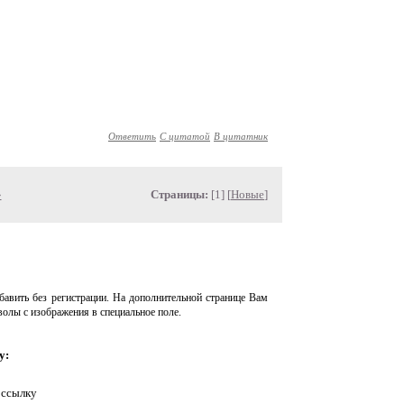
Ответить
С цитатой
В цитатник
»
Страницы:
[1] [
Новые
]
авить без регистрации. На дополнительной странице Вам
волы с изображения в специальное поле.
у:
 ссылку