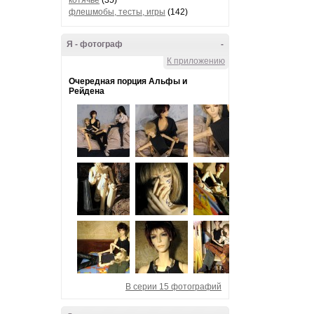
котячье
(35)
флешмобы, тесты, игры
(142)
Я - фотограф
-
К приложению
Очередная порция Альфы и
Рейдена
В серии 15 фотографий