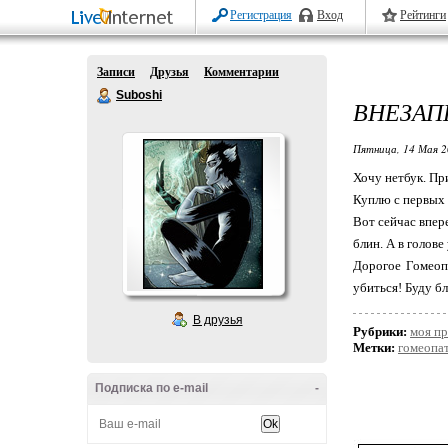
Регистрация
Вход
Рейтинги
Записи
Друзья
Комментарии
Suboshi
ВНЕЗАП
Пятница, 14 Мая 2
Хочу нетбук. При
Куплю с первых 
Вот сейчас впере
блин. А в голов
Дорогое Гомеоп
убиться! Буду б
В друзья
Рубрики:
моя пр
Метки:
гомеопат
Подписка по e-mail
-