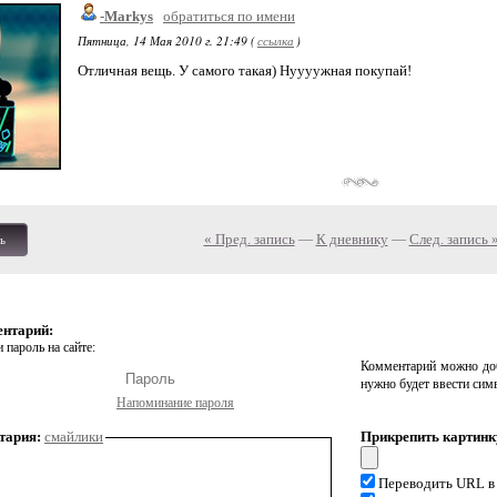
-Markys
обратиться по имени
Пятница, 14 Мая 2010 г. 21:49 (
ссылка
)
Отличная вещь. У самого такая) Нуууужная покупай!
« Пред. запись
—
К дневнику
—
След. запись 
ь
ентарий:
 пароль на сайте:
Комментарий можно доб
нужно будет ввести сим
Напоминание пароля
тария:
смайлики
Прикрепить картинк
Переводить URL в