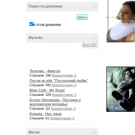
Поиск по дневнику
-
в этом дневнике
Музыка
-
Все (26)
Теленис - Фингон
Слушали: 166
Комментарии: 0
Песня из к/ф "Последний дюйм"
Слушали: 492
Комментарии: 6
Blue Cafe - My Road
Слушали: 326
Комментарии: 0
Булат Окуджава - Песенка о
московском муравье
Слушали: 111
Комментарии: 0
Курара - Нас двое
Слушали: 61
Комментарии: 0
Метки
-