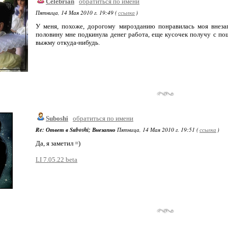
Celebrian
обратиться по имени
Пятница, 14 Мая 2010 г. 19:49 (
ссылка
)
У меня, похоже, дорогому мирозданию понравилась моя внезап
половину мне подкинула денег работа, еще кусочек получу с пош
выжму откуда-нибудь.
Suboshi
обратиться по имени
Re: Ответ в Suboshi; Внезапно
Пятница, 14 Мая 2010 г. 19:51 (
ссылка
)
Да, я заметил =)
LI 7.05.22 beta