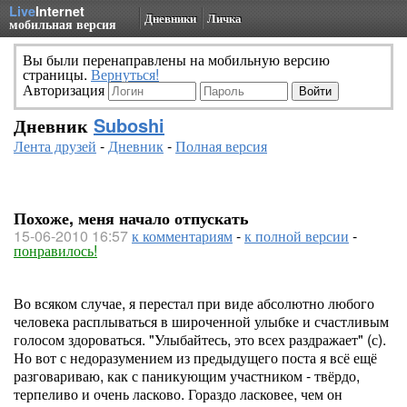
Live
Internet
Дневники
Личка
мобильная версия
Вы были перенаправлены на мобильную версию
страницы.
Вернуться!
Авторизация
Дневник
Suboshi
Лента друзей
-
Дневник
-
Полная версия
Похоже, меня начало отпускать
15-06-2010 16:57
к комментариям
-
к полной версии
-
понравилось!
Во всяком случае, я перестал при виде абсолютно любого
человека расплываться в широченной улыбке и счастливым
голосом здороваться. "Улыбайтесь, это всех раздражает" (с).
Но вот с недоразумением из предыдущего поста я всё ещё
разговариваю, как с паникующим участником - твёрдо,
терпеливо и очень ласково. Гораздо ласковее, чем он