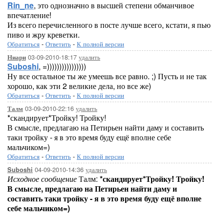
Rin_ne
, это однозначно в высшей степени обманчивое
впечатление!
Из всего перечисленного в посте лучше всего, кстати, я пью
пиво и жру креветки.
Обратиться
-
Ответить
-
К полной версии
03-09-2010-18:17
удалить
Ниари
Suboshi
, =))))))))))))))))
Ну все остальное ты же умеешь все равно. ;) Пусть и не так
хорошо, как эти 2 великие дела, но все же)
Обратиться
-
Ответить
-
К полной версии
03-09-2010-22:16
удалить
Талм
*скандирует*Тройку! Тройку!
В смысле, предлагаю на Петирьен найти даму и составить
таки тройку - я в это время буду ещё вполне себе
мальчиком=)
Обратиться
-
Ответить
-
К полной версии
04-09-2010-14:36
удалить
Suboshi
Исходное сообщение
Талм:
*скандирует*Тройку! Тройку!
В смысле, предлагаю на Петирьен найти даму и
составить таки тройку - я в это время буду ещё вполне
себе мальчиком=)