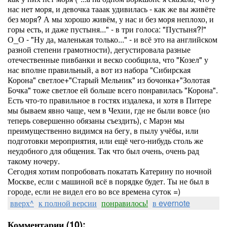
нас нет моря, и девочка тааак удивилась - как же вы живёте
без моря? А мы хорошо живём, у нас и без моря неплохо, и
горы есть, и даже пустыня..." - в три голоса: "Пустыня?!"
О_О - "Ну да, маленькая только..." - и всё это на английском
разной степени грамотности), дегустировала разные
отечественные пивбанки и веско сообщила, что "Козел" у
нас вполне правильный, а вот из набора "Сибирская
Корона" светлое+"Старый Мельник" из бочонка+"Золотая
Бочка" тоже светлое ей больше всего понравилась "Корона".
Есть что-то правильное в гостях издалека, и хотя в Питере
мы бываем явно чаще, чем в Чехии, где не были вовсе (но
теперь совершенно обязаны съездить), с Марэн мы
преимущественно видимся на бегу, в пылу учёбы, или
подготовки мероприятия, или ещё чего-нибудь столь же
неудобного для общения. Так что был очень, очень рад
такому ночеру.
Сегодня хотим попробовать покатать Катерину по ночной
Москве, если с машиной всё в порядке будет. Ты не был в
городе, если не видел его во все времена суток =)
вверх^
к полной версии
понравилось!
в evernote
Комментарии (10):