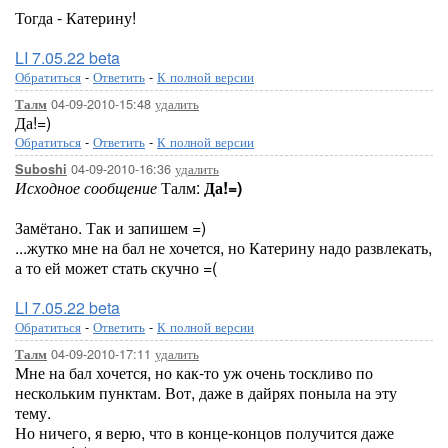
Тогда - Катерину!
LI 7.05.22 beta
Обратиться
-
Ответить
-
К полной версии
04-09-2010-15:48
удалить
Талм
Да!=)
Обратиться
-
Ответить
-
К полной версии
04-09-2010-16:36
удалить
Suboshi
Исходное сообщение
Талм:
Да!=)
Замётано. Так и запишем =)
...жутко мне на бал не хочется, но Катерину надо развлекать,
а то ей может стать скучно =(
LI 7.05.22 beta
Обратиться
-
Ответить
-
К полной версии
04-09-2010-17:11
удалить
Талм
Мне на бал хочется, но как-то уж очень тоскливо по
нескольким пунктам. Вот, даже в дайрях поныла на эту
тему.
Но ничего, я верю, что в конце-концов получится даже