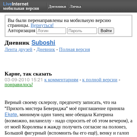
Live
Internet
Дневники
Личка
мобильная версия
Вы были перенаправлены на мобильную версию
страницы.
Вернуться!
Авторизация
Дневник
Suboshi
Лента друзей
-
Дневник
-
Полная версия
Карне, так сказать
03-09-2010 15:21
к комментариям
-
к полной версии
-
понравилось!
Верный своему склерозу, предпочту записать, что на
"Прихоть мистера Бевериджа" моё приглашение приняла
Ekete
, минимум один танец мне обещала Катерина
(возможно, виланеллу - надо спросить её об этом вечером), а
от моей Королевы я жажду получить согласие на полонез,
Большой фигурный (вспомнить бы его ещё), венку и галоп