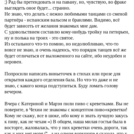
;) Рад бы претендовать и на павану, но, чувствую, во фраке
выглядеть оное будет... странно.
Не знаю, что делать с нежно любимыми танцами со сменой
партнёра - испанским вальсом и бранлями. Видимо, всё
будет зависеть от желания знакомых мне дам.
С удовольствием составлю кому-нибудь тройку на петирьен,
ну и полька на троих - это святое.
Из остального что-то помню, но недолюбливаю, что-то
вовсе не знаю, и очень надеюсь, что порядок танцев всё же
будет отличаться от выложенного на сайте, ибо неудобен и
неровен.
Попросили написать виньеточек в стихах или прозе для
открытия каждого отделения бала. Но что-то даже и не
знаю, с какого конца подступиться. Буду ломать голову
вечером.
Вчера с Катериной и Марэн пили пиво с креветками. Вы не
поверите, в Чехии не знакомы с концептом пиво+креветки!
Кому не скажу, все в шоке, ибо кому и знать лучшую закусь
к пиву, как не чехам =) В общем, наша милая гостья была в
восторге, жаловалась, что у них креветки очень дороги, так
как у них нет моря ("...а на одном воркшопе я сказала, что у