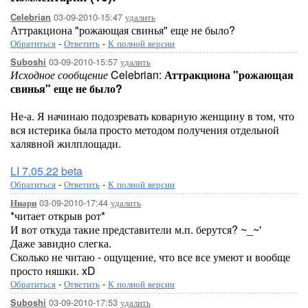
03-09-2010-15:47
удалить
Celebrian
Аттракциона "рожающая свинья" еще не было?
Обратиться
-
Ответить
-
К полной версии
03-09-2010-15:57
удалить
Suboshi
Исходное сообщение
Celebrian:
Аттракциона "рожающая
свинья" еще не было?
Не-а. Я начинаю подозревать коварную женщину в том, что
вся истерика была просто методом получения отдельной
халявной жилплощади.
LI 7.05.22 beta
Обратиться
-
Ответить
-
К полной версии
03-09-2010-17:44
удалить
Ниари
*читает открыв рот*
И вот откуда такие представители м.п. берутся? ~_~'
Даже завидно слегка.
Сколько не читаю - ощущение, что все все умеют и вообще
просто няшки. xD
Обратиться
-
Ответить
-
К полной версии
03-09-2010-17:53
удалить
Suboshi