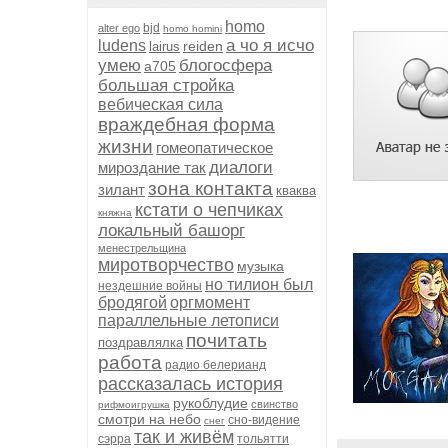
homo
bjd
alter ego
homo homini
а чо я исчо
ludens
reiden
lairus
умею
блогосфера
а705
большая стройка
вебическая сила
враждебная форма
жизни
гомеопатическое
диалоги
мироздание так
зона контакта
зилант
кваква
кстати о чепчиках
княжна
локальный башорг
менестрельщина
миротворчество
музыка
но тилион был
нездешние войны
бродягой
оргмомент
параллельные летописи
почитать
поздравлялка
работа
радио белерианд
рассказалась история
рукоблудие
свинство
рифмоигрушка
смотри на небо
сно-видение
снег
так и живём
сэрра
тольятти