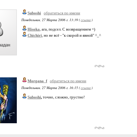
Suboshi
обратиться по имени
Понедельник, 27 Марта 2006 г. 13:39 (
ссылка
)
Hisoka
, ага, подсел. С возвращением =)
Chichiri
, но не всё - "к скорой и явной" ^_^
Morgana_f
обратиться по имени
Понедельник, 27 Марта 2006 г. 16:15 (
ссылка
)
Suboshi
,
точно, сложно, грустно!