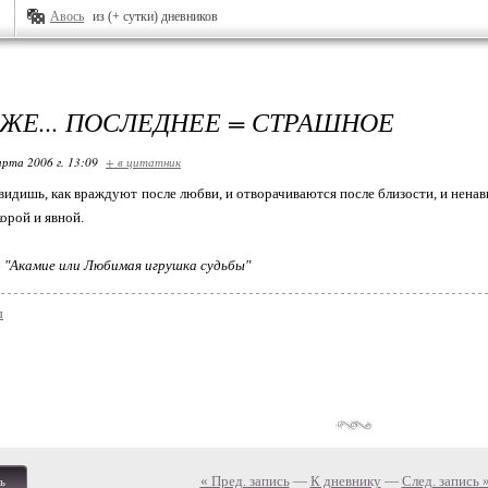
Авось
из (+ сутки) дневников
 ЖЕ... ПОСЛЕДНЕЕ = СТРАШНОЕ
арта 2006 г. 13:09
+ в цитатник
 видишь, как враждуют после любви, и отворачиваются после близости, и ненав
корой и явной.
о "Акамие или Любимая игрушка судьбы"
ы
« Пред. запись
—
К дневнику
—
След. запись 
ь