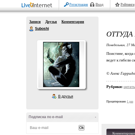
Регистрация
Вход
Рейтинги
Записи
Друзья
Комментарии
Suboshi
ОТТУДА
Понедельник, 27 М
Поистине, когда
ведет к гибели с
© Алекс Гаррид
Рубрики:
цитат
В друзья
Процитировано
1 раз
Подписка по e-mail
-
Комментироват