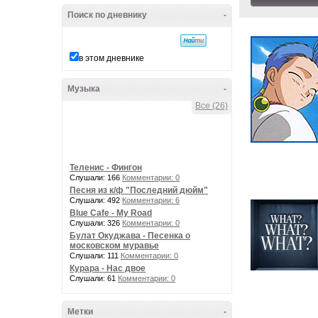
Поиск по дневнику
-
в этом дневнике
Музыка
-
Все (26)
Теленис - Фингон
Слушали: 166
Комментарии: 0
Песня из к/ф "Последний дюйм"
Слушали: 492
Комментарии: 6
Blue Cafe - My Road
Слушали: 326
Комментарии: 0
Булат Окуджава - Песенка о
московском муравье
Слушали: 111
Комментарии: 0
Курара - Нас двое
Слушали: 61
Комментарии: 0
Метки
-