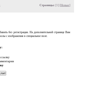
»
Страницы:
[1] [
Новые
]
авить без регистрации. На дополнительной странице Вам
волы с изображения в специальное поле.
у:
 ссылку
омментарии
нку