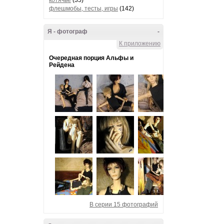
котячье
(35)
флешмобы, тесты, игры
(142)
Я - фотограф
-
К приложению
Очередная порция Альфы и
Рейдена
В серии 15 фотографий