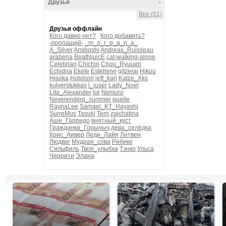
Друзья
-
Все (51)
Друзья оффлайн
Кого давно нет?
Кого добавить?
-пропащий-
_m_o_r_g_a_n_a_
A_Silver
Amiboshi
Andreas_Ruisseau
arabena
BeatNjuicE
cat-walking-alone
Celebrian
Chichiri
Chou_Ryuuen
Echidna
Ekete
Estellene
gitzerai
Hikou
Hisoka
Hotohori
jeff_kari
Katze_Xks
kulverstukkas
l_juser
Lady_Noel
Lita_Alexander
lur
Nemuro
Neverending_summer
quelle
RaynaLee
Samael_KT_Hayashi
SurreMus
Tasuki
Tern
zaichatina
Аше_Гарридо
внятный_куст
Гражданка_Горыныч
дева_селёдка
Крис_Аивер
Леди_Лайя
Литвен
Людвиг
Мудрая_сова
Рибике
Сильфиль
Твоя_улыбка
Тэнко
Ульса
Черрити
Элана