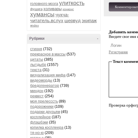
улиткость
головного мозга
Комментироват
холивары
фушига
хонконг
хумансы
чукча-
читатель.вслух
шервуд
экипаж
яndex
Добавить комм
Введите свое имя и
Рубрики
-
стихня
(732)
Регистрация
прекрасное в массы
(537)
цитаты
(385)
Текст коммен
лытдыбр
(1557)
текста
(31)
визуализация мифа
(147)
видеоморды
(13)
бредогенератор
(739)
миндон
(192)
реквест
(254)
моя прелесссть
(89)
Проверка орфог
подорожники
(109)
подарки друзьям
(45)
косплейное
(187)
флэшбэки
(35)
копилка косплеера
(13)
тя-но-ю
(209)