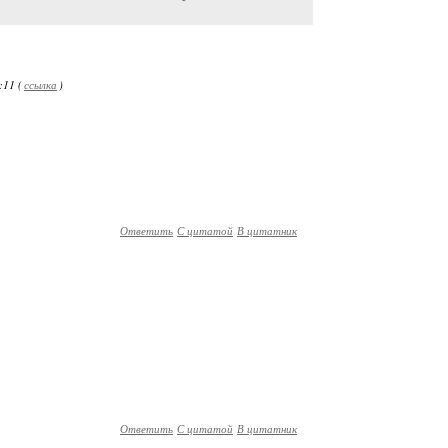
:11 (
ссылка
)
Ответить
С цитатой
В цитатник
Ответить
С цитатой
В цитатник