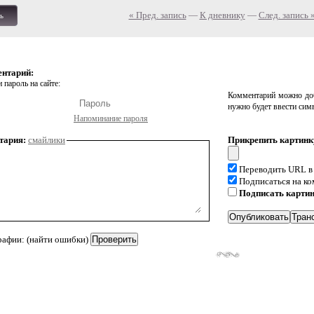
« Пред. запись
—
К дневнику
—
След. запись 
ь
ентарий:
 пароль на сайте:
Комментарий можно доб
нужно будет ввести сим
Напоминание пароля
тария:
смайлики
Прикрепить картинк
Переводить URL в
Подписаться на к
Подписать карти
рафии: (найти ошибки)