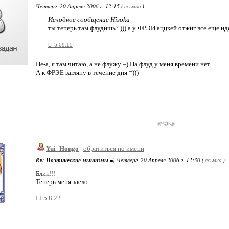
Четверг, 20 Апреля 2006 г. 12:15 (
ссылка
)
Исходное сообщение Hisoka
ты теперь там флудишь? ))) а у ФРЭИ аццкей отжиг все еще иде
LI 5.09.15
Не-а, я там читаю, а не флужу =) На флуд у меня времени нет.
А к ФРЭЕ загляну в течение дня =)))
Yui_Hongo
обратиться по имени
Re: Поэтические мышизмы =)
Четверг, 20 Апреля 2006 г. 12:30 (
ссылка
)
Блин!!!
Теперь меня заело.
LI 5.8.22