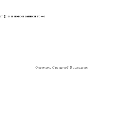
т ))) и в новой записи тоже
Ответить
С цитатой
В цитатник