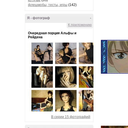
котячье
(35)
флешмобы, тесты, игры
(142)
Я - фотограф
-
К приложению
Очередная порция Альфы и
Рейдена
В серии 15 фотографий