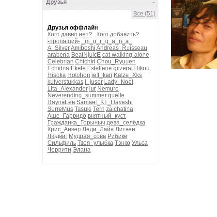
Друзья
-
Все (51)
Друзья оффлайн
Кого давно нет?
Кого добавить?
-пропащий-
_m_o_r_g_a_n_a_
A_Silver
Amiboshi
Andreas_Ruisseau
arabena
BeatNjuicE
cat-walking-alone
Celebrian
Chichiri
Chou_Ryuuen
Echidna
Ekete
Estellene
gitzerai
Hikou
Hisoka
Hotohori
jeff_kari
Katze_Xks
kulverstukkas
l_juser
Lady_Noel
Lita_Alexander
lur
Nemuro
Neverending_summer
quelle
RaynaLee
Samael_KT_Hayashi
SurreMus
Tasuki
Tern
zaichatina
Аше_Гарридо
внятный_куст
Гражданка_Горыныч
дева_селёдка
Крис_Аивер
Леди_Лайя
Литвен
Людвиг
Мудрая_сова
Рибике
Сильфиль
Твоя_улыбка
Тэнко
Ульса
Черрити
Элана