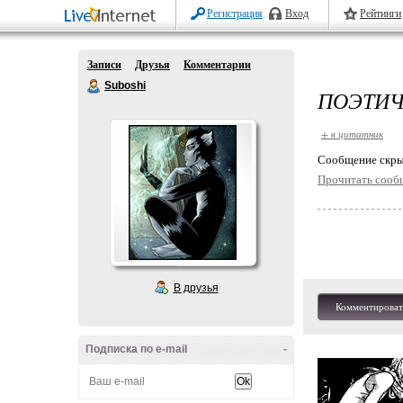
Регистрация
Вход
Рейтинги
Записи
Друзья
Комментарии
Suboshi
ПОЭТИЧ
+ в цитатник
Cообщение скры
Прочитать сооб
В друзья
Комментироват
Подписка по e-mail
-