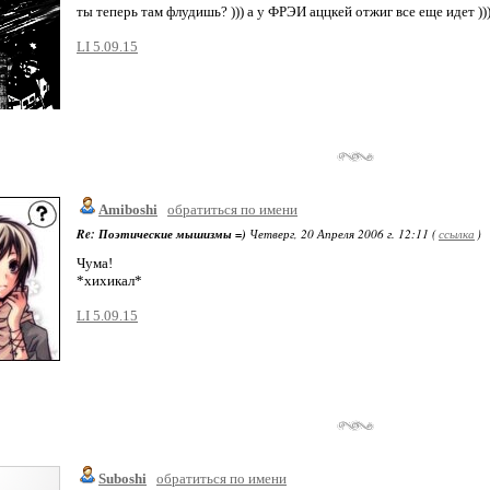
ты теперь там флудишь? ))) а у ФРЭИ аццкей отжиг все еще идет ))
LI 5.09.15
Amiboshi
обратиться по имени
Re: Поэтические мышизмы =)
Четверг, 20 Апреля 2006 г. 12:11 (
ссылка
)
Чума!
*хихикал*
LI 5.09.15
Suboshi
обратиться по имени