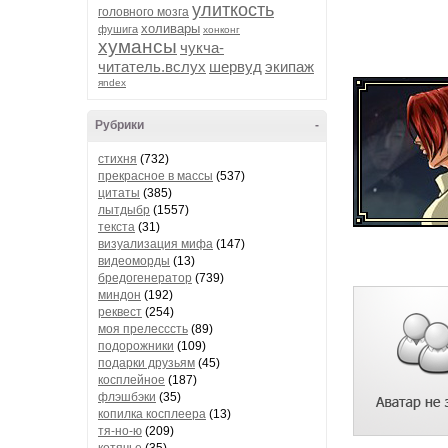
улиткость
головного мозга
холивары
фушига
хонконг
хумансы
чукча-
читатель.вслух
шервуд
экипаж
яndex
Рубрики
-
стихня
(732)
прекрасное в массы
(537)
цитаты
(385)
лытдыбр
(1557)
текста
(31)
визуализация мифа
(147)
видеоморды
(13)
бредогенератор
(739)
миндон
(192)
реквест
(254)
моя прелесссть
(89)
подорожники
(109)
подарки друзьям
(45)
косплейное
(187)
флэшбэки
(35)
копилка косплеера
(13)
тя-но-ю
(209)