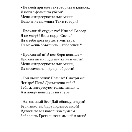
- Не смей при мне так говорить о книжках
И ноги с фолианта убери!
Меня интересуют только мыши!
Помочь не можешь? Так и говори!
- Проклятый студиозус! Изверг! Варвар!
Я не могу?! Вина сюда! Свечей!
Да я тебе достану хоть кентавра,
Ты можешь объяснить – тебе зачем?!
- Проклятый я? Э нет, бери повыше –
Проклятый мир, где шутка не в чести!
Меня интересуют только мыши,
Их стоимость и где приобрести!
- Три мышеловки! Полные! Смотри же!
Четыре! Пять! Достаточно тебе?
Тебя ж интересуют только мыши…
А я пойду повешусь на трубе.
- Ах, славный бес! Дай обниму, злодея!
Бери вино, мой друг, идем со мной!
Вдвоем-то мы наверняка сумеем
Забросить Гретхен всех мышей в окно!