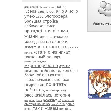
homo
bjd
alter ego
homo homini
а чо я исчо
ludens
reiden
lairus
умею
блогосфера
а705
большая стройка
вебическая сила
враждебная форма
жизни
гомеопатическое
диалоги
мироздание так
зона контакта
зилант
кваква
кстати о чепчиках
княжна
локальный башорг
менестрельщина
миротворчество
музыка
но тилион был
нездешние войны
бродягой
оргмомент
параллельные летописи
почитать
поздравлялка
работа
радио белерианд
рассказалась история
рукоблудие
свинство
рифмоигрушка
смотри на небо
сно-видение
снег
так и живём
сэрра
тольятти