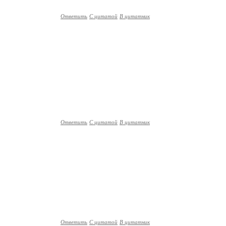
Ответить
С цитатой
В цитатник
Ответить
С цитатой
В цитатник
Ответить
С цитатой
В цитатник