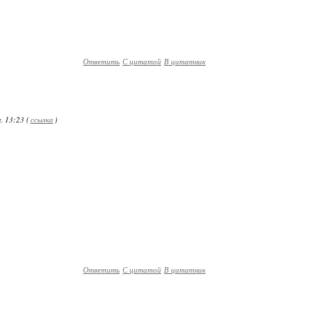
Ответить
С цитатой
В цитатник
. 13:23 (
ссылка
)
Ответить
С цитатой
В цитатник