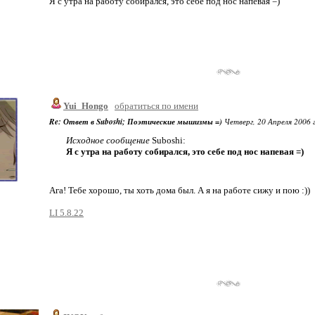
Я с утра на работу собирался, это себе под нос напевая =)
Yui_Hongo
обратиться по имени
Re: Ответ в Suboshi; Поэтические мышизмы =)
Четверг, 20 Апреля 2006 г
Исходное сообщение
Suboshi:
Я с утра на работу собирался, это себе под нос напевая =)
Ага! Тебе хорошо, ты хоть дома был. А я на работе сижу и пою :))
LI 5.8.22