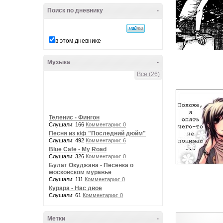
Поиск по дневнику
-
в этом дневнике
Музыка
-
Все (26)
Теленис - Фингон
Слушали: 166
Комментарии: 0
Песня из к/ф "Последний дюйм"
Слушали: 492
Комментарии: 6
Blue Cafe - My Road
Слушали: 326
Комментарии: 0
Булат Окуджава - Песенка о
московском муравье
Слушали: 111
Комментарии: 0
Курара - Нас двое
Слушали: 61
Комментарии: 0
Метки
-