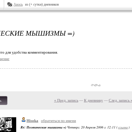
Авось
из (+ сутки) дневников
ЕСКИЕ МЫШИЗМЫ =)
то для удобства комментирования.
щение
« Пред. запись
—
К дневнику
—
След. запись 
ь
Hisoka
обратиться по имени
Re: Поэтические мышизмы =)
Четверг, 20 Апреля 2006 г. 12:11 (
ссылка
)