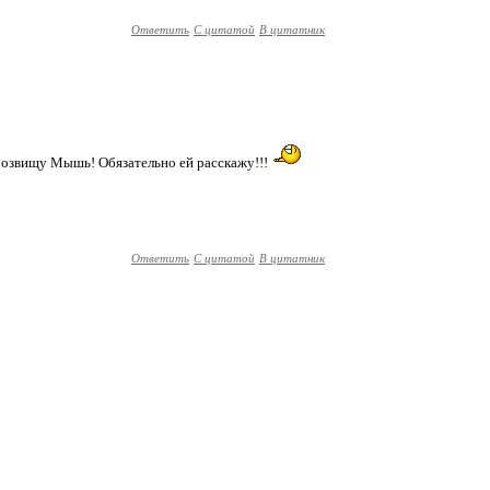
Ответить
С цитатой
В цитатник
розвищу Мышь! Обязательно ей расскажу!!!
Ответить
С цитатой
В цитатник