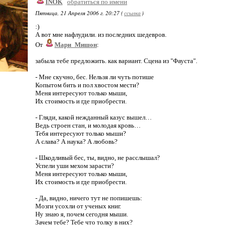
INOK
обратиться по имени
Пятница, 21 Апреля 2006 г. 20:27 (
ссылка
)
:)
А вот мне нафлудили. из последних шедевров.
От
Мари_Мишон
:
забыла тебе предложить. как вариант. Сцена из "Фауста".
- Мне скучно, бес. Нельзя ли чуть потише
Копытом бить и пол хвостом мести?
Меня интересуют только мыши,
Их стоимость и где приобрести.
- Гляди, какой нежданный казус вышел…
Ведь строен стан, и молодая кровь…
Тебя интересуют только мыши?
А слава? А наука? А любовь?
- Шкодливый бес, ты, видно, не расслышал?
Успели уши мехом зарасти?
Меня интересуют только мыши,
Их стоимость и где приобрести.
- Да, видно, ничего тут не попишешь:
Мозги усохли от ученых книг.
Ну знаю я, почем сегодня мыши.
Зачем тебе? Тебе что толку в них?