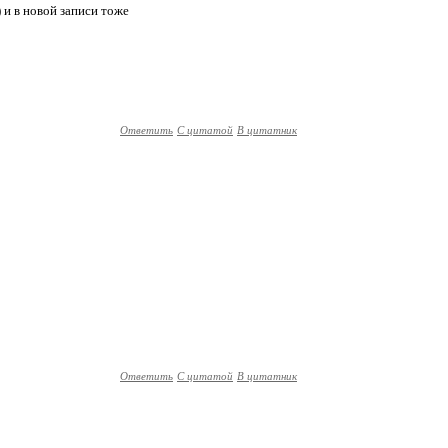
) и в новой записи тоже
Ответить
С цитатой
В цитатник
Ответить
С цитатой
В цитатник