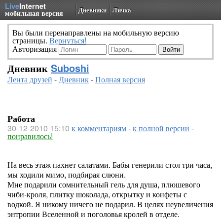
Live
Internet
Дневники
Личка
мобильная версия
Вы были перенаправлены на мобильную версию
страницы.
Вернуться!
Авторизация
Дневник
Suboshi
Лента друзей
-
Дневник
-
Полная версия
Работа
30-12-2010 15:10
к комментариям
-
к полной версии
-
понравилось!
На весь этаж пахнет салатами. Бабы генерили стол три часа,
мы ходили мимо, подбирая слюни.
Мне подарили сомнительный гель для душа, плюшевого
чиби-кроля, плитку шоколада, открытку и конфеты с
водкой. Я никому ничего не подарил. В целях неувеличения
энтропии Вселенной и поголовья кролей в отделе.