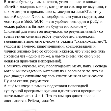
Высосал бутылку шампанского, усомнившись в коньяке,
обстебал младших коллег, которые до сих пор не выучили, с
каким лицом я прикалываюсь, заверил начальнЕГа, что у
нас всё хорошо. Хвосты подобраны, лягушки съедены, два
монитора и SecureCRT - это удобнее, чем один и putty, и
можно работать Битлом, не будучи его клоном =)
Сложный для меня год получился, но результативный - со
всеми этими сменами работ туда-обратно, переездом,
внезапным этикетным курсом (в режиме "сказано-сделано"),
уходом из Тя-но-ю, квартирниками, крышесъездами и
личной жизнью (это со стороны кажется, что у нас все пять
с хреном лет - одно и то же, а мы-то знаем, что оно у нас
меняется прям-таки непрерывно!).
Пользуясь случаем, хочу поблагодарить
маму, папу, Господа
Бога и Киноакадемию
Катерину из Новосиба за то, что ей
уже дважды случайно удалось спасти меня от меня самого.
Ну и за сказки, разумеется.
А ещё мы вчера в рамках подготовки новогодней
культурной программы купили идиотически прекрасные
настольные игры. 4 в 1. Что-то там про динозавров и
инопланетян. Ребята, зажж0м.