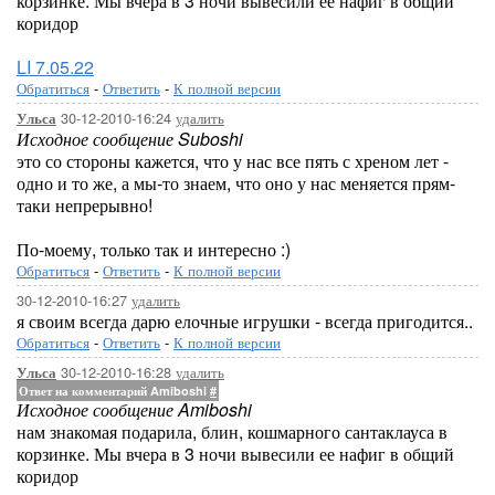
корзинке. Мы вчера в 3 ночи вывесили ее нафиг в общий
коридор
LI 7.05.22
Обратиться
-
Ответить
-
К полной версии
30-12-2010-16:24
удалить
Ульса
Исходное сообщение Suboshi
это со стороны кажется, что у нас все пять с хреном лет -
одно и то же, а мы-то знаем, что оно у нас меняется прям-
таки непрерывно!
По-моему, только так и интересно :)
Обратиться
-
Ответить
-
К полной версии
30-12-2010-16:27
удалить
я своим всегда дарю елочные игрушки - всегда пригодится..
Обратиться
-
Ответить
-
К полной версии
30-12-2010-16:28
удалить
Ульса
Ответ на комментарий Amiboshi
#
Исходное сообщение Amiboshi
нам знакомая подарила, блин, кошмарного сантаклауса в
корзинке. Мы вчера в 3 ночи вывесили ее нафиг в общий
коридор