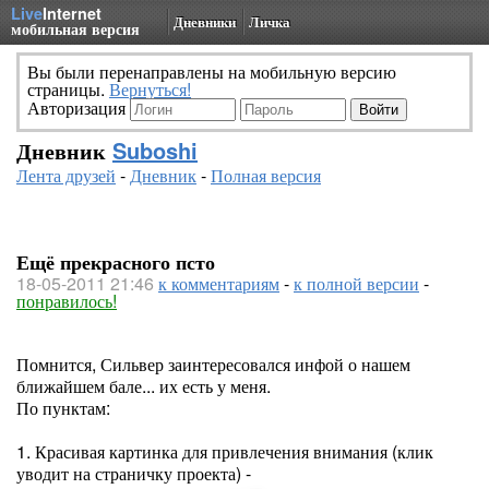
Live
Internet
Дневники
Личка
мобильная версия
Вы были перенаправлены на мобильную версию
страницы.
Вернуться!
Авторизация
Дневник
Suboshi
Лента друзей
-
Дневник
-
Полная версия
Ещё прекрасного псто
18-05-2011 21:46
к комментариям
-
к полной версии
-
понравилось!
Помнится, Сильвер заинтересовался инфой о нашем
ближайшем бале... их есть у меня.
По пунктам:
1. Красивая картинка для привлечения внимания (клик
уводит на страничку проекта) -