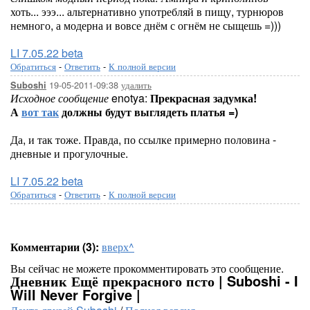
хоть... эээ... альтернативно употребляй в пищу, турнюров
немного, а модерна и вовсе днём с огнём не сыщешь =)))
LI 7.05.22 beta
Обратиться
-
Ответить
-
К полной версии
19-05-2011-09:38
удалить
Suboshi
Исходное сообщение
enotya:
Прекрасная задумка!
А
вот так
должны будут выглядеть платья =)
Да, и так тоже. Правда, по ссылке примерно половина -
дневные и прогулочные.
LI 7.05.22 beta
Обратиться
-
Ответить
-
К полной версии
Комментарии (3):
вверх^
Вы сейчас не можете прокомментировать это сообщение.
Дневник Ещё прекрасного псто | Suboshi - I
Will Never Forgive |