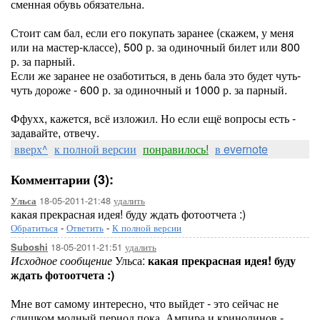
сменная обувь обязательна.
Стоит сам бал, если его покупать заранее (скажем, у меня
или на мастер-классе), 500 р. за одиночный билет или 800
р. за парный.
Если же заранее не озаботиться, в день бала это будет чуть-
чуть дороже - 600 р. за одиночный и 1000 р. за парный.
Ффухх, кажется, всё изложил. Но если ещё вопросы есть -
задавайте, отвечу.
вверх^
к полной версии
понравилось!
в evernote
Комментарии (3):
18-05-2011-21:48
удалить
Ульса
какая прекрасная идея! буду ждать фотоотчета :)
Обратиться
-
Ответить
-
К полной версии
18-05-2011-21:51
удалить
Suboshi
Исходное сообщение
Ульса:
какая прекрасная идея! буду
ждать фотоотчета :)
Мне вот самому интересно, что выйдет - это сейчас не
слишком модный период пока. Ампира и кринолинов -