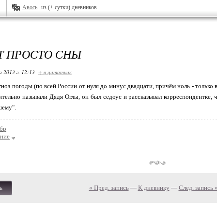
Авось
из (+ сутки) дневников
 ПРОСТО СНЫ
 2013 г. 12:13
+ в цитатник
ноз погоды (по всей России от нуля до минус двадцати, причём ноль - только 
тельно называли Дядя Оглы, он был седоус и рассказывал корреспондентке, ч
шему".
бр
ение
« Пред. запись
—
К дневнику
—
След. запись 
ь