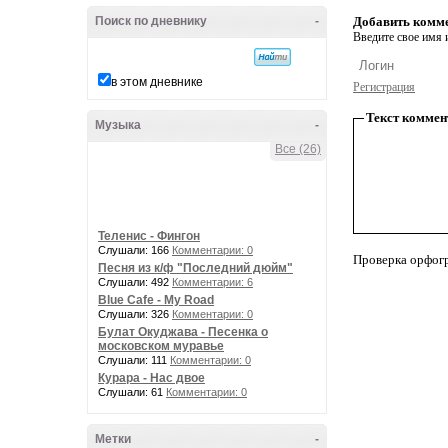
Поиск по дневнику
-
Добавить комм
Введите свое имя и
в этом дневнике
Регистрация
Текст коммен
Музыка
-
Все (26)
Теленис - Фингон
Слушали: 166
Комментарии: 0
Проверка орфог
Песня из к/ф "Последний дюйм"
Слушали: 492
Комментарии: 6
Blue Cafe - My Road
Слушали: 326
Комментарии: 0
Булат Окуджава - Песенка о
московском муравье
Слушали: 111
Комментарии: 0
Курара - Нас двое
Слушали: 61
Комментарии: 0
Метки
-