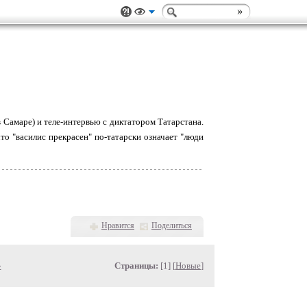
в Самаре) и теле-интервью с диктатором Татарстана.
то "василис прекрасен" по-татарски означает "люди
Нравится
Поделиться
»
Страницы:
[1] [
Новые
]