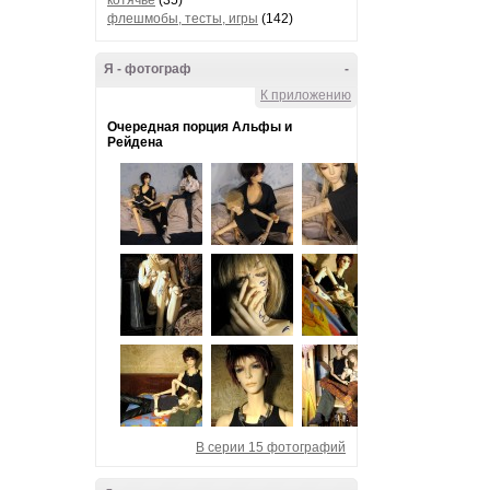
котячье
(35)
флешмобы, тесты, игры
(142)
Я - фотограф
-
К приложению
Очередная порция Альфы и
Рейдена
В серии 15 фотографий