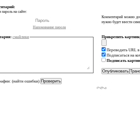
ентарий:
 пароль на сайте:
Комментарий можно доб
нужно будет ввести сим
Напоминание пароля
тария:
смайлики
Прикрепить картинк
Переводить URL в
Подписаться на к
Подписать карти
рафии: (найти ошибки)