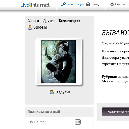
Регистрация
Вход
Рейтинги
Записи
Друзья
Комментарии
Suboshi
БЫВАЮТ
Вторник, 19 Марта
Приснились прог
Диктатора уважи
стремятся к луч
Рубрики:
лытды
Метки:
сно-вид
В друзья
Подписка по e-mail
-
Комментироват