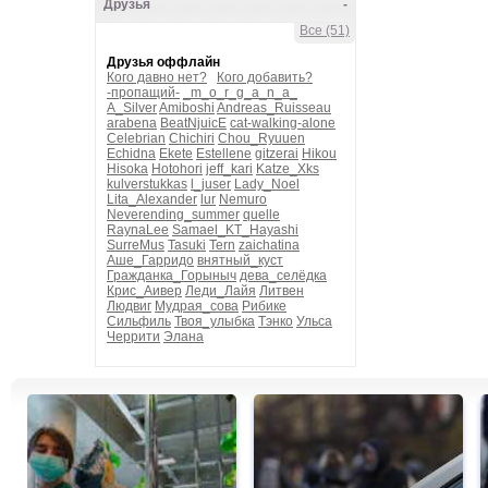
Друзья
-
Все (51)
Друзья оффлайн
Кого давно нет?
Кого добавить?
-пропащий-
_m_o_r_g_a_n_a_
A_Silver
Amiboshi
Andreas_Ruisseau
arabena
BeatNjuicE
cat-walking-alone
Celebrian
Chichiri
Chou_Ryuuen
Echidna
Ekete
Estellene
gitzerai
Hikou
Hisoka
Hotohori
jeff_kari
Katze_Xks
kulverstukkas
l_juser
Lady_Noel
Lita_Alexander
lur
Nemuro
Neverending_summer
quelle
RaynaLee
Samael_KT_Hayashi
SurreMus
Tasuki
Tern
zaichatina
Аше_Гарридо
внятный_куст
Гражданка_Горыныч
дева_селёдка
Крис_Аивер
Леди_Лайя
Литвен
Людвиг
Мудрая_сова
Рибике
Сильфиль
Твоя_улыбка
Тэнко
Ульса
Черрити
Элана