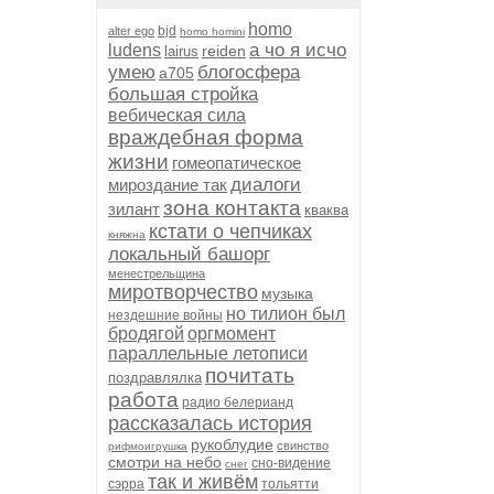
homo
bjd
alter ego
homo homini
а чо я исчо
ludens
reiden
lairus
умею
блогосфера
а705
большая стройка
вебическая сила
враждебная форма
жизни
гомеопатическое
диалоги
мироздание так
зона контакта
зилант
кваква
кстати о чепчиках
княжна
локальный башорг
менестрельщина
миротворчество
музыка
но тилион был
нездешние войны
бродягой
оргмомент
параллельные летописи
почитать
поздравлялка
работа
радио белерианд
рассказалась история
рукоблудие
свинство
рифмоигрушка
смотри на небо
сно-видение
снег
так и живём
сэрра
тольятти