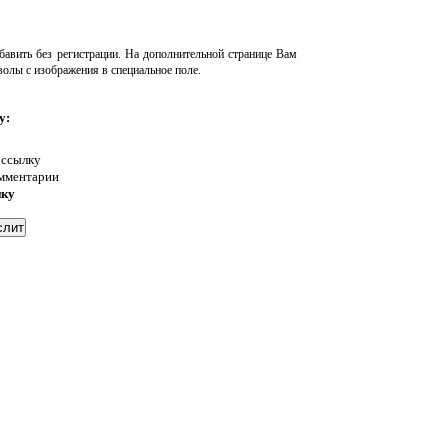
авить без регистрации. На дополнительной странице Вам
волы с изображения в специальное поле.
у:
 ссылку
омментарии
нку