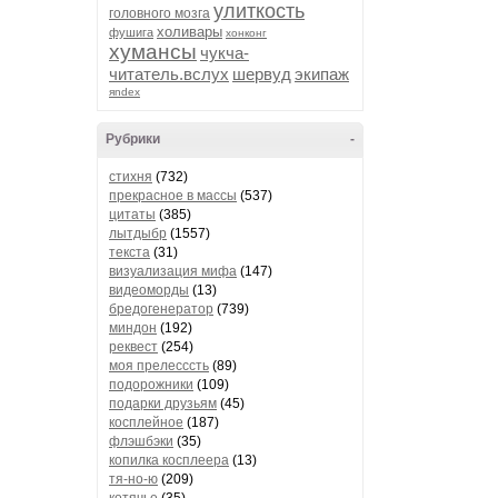
улиткость
головного мозга
холивары
фушига
хонконг
хумансы
чукча-
читатель.вслух
шервуд
экипаж
яndex
Рубрики
-
стихня
(732)
прекрасное в массы
(537)
цитаты
(385)
лытдыбр
(1557)
текста
(31)
визуализация мифа
(147)
видеоморды
(13)
бредогенератор
(739)
миндон
(192)
реквест
(254)
моя прелесссть
(89)
подорожники
(109)
подарки друзьям
(45)
косплейное
(187)
флэшбэки
(35)
копилка косплеера
(13)
тя-но-ю
(209)