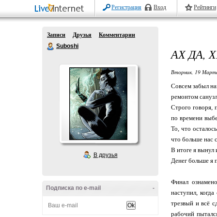
Регистрация
Вход
Рейтинги
Записи
Друзья
Комментарии
Suboshi
АХ ДА,
Вторник, 19 Марта
Совсем забыл на
ремонтом санузл
Строго говоря,
по времени выбе
То, что осталос
что больше нас 
В итоге я вынул 
В друзья
Денег больше я п
Финал ознамено
Подписка по e-mail
-
наступил, когда
трезвый и всё с
рабочий пыталс