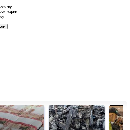
 ссылку
омментарии
нку