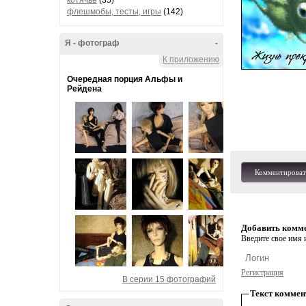
котячье
(35)
флешмобы, тесты, игры
(142)
Я - фотограф
-
К приложению
Очередная порция Альфы и
Рейдена
Комментироват
Добавить комм
Введите свое имя и
Регистрация
В серии 15 фотографий
Текст коммен