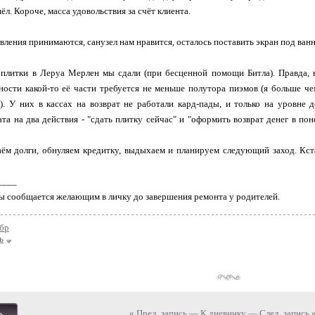
л. Короче, масса удовольствия за счёт клиента.
вления принимаются, санузел нам нравится, осталось поставить экран под ван
 плитки в Леруа Мерлен мы сдали (при бесценной помощи Битла). Правда, в
ости какой-то её части требуется не меньше полутора пиэмов (я больше че
). У них в кассах на возврат не работали кард-пады, и только на уровне
та на два действия - "сдать плитку сейчас" и "оформить возврат денег в пон
аём долги, обнуляем кредитку, выдыхаем и планируем следующий заход. Кс
____
ы сообщается желающим в личку до завершения ремонта у родителей.
бр
ь
« Пред. запись
—
К дневнику
—
След. запись 
ь