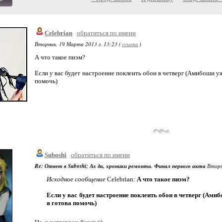
Celebrian
обратиться по имени
Вторник, 19 Марта 2013 г. 13:23 (
ссылка
)
А что такое пиэм?
Если у вас будет настроение поклеить обои в четверг (Амибоши уже
помочь)
Suboshi
обратиться по имени
Re: Ответ в Suboshi; Ах да, хроники ремонта. Финал первого акта
Вторни
Исходное сообщение
Celebrian:
А что такое пиэм?
Если у вас будет настроение поклеить обои в четверг (Амиб
я готова помочь)