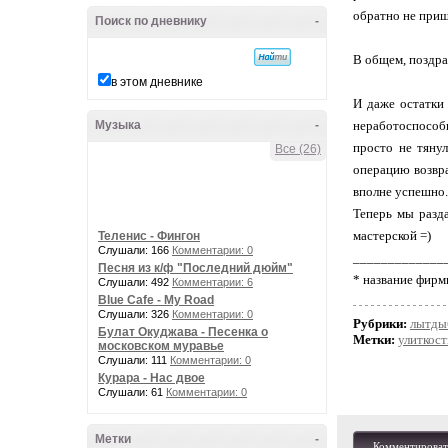
обратно не пришё
Поиск по дневнику
-
В общем, поздра
в этом дневнике
И даже остатки
Музыка
-
неработоспособн
просто не тянул
Все (26)
операцию возвра
вполне успешно.
Теперь мы разд
мастерской =)
Теленис - Фингон
Слушали: 166
Комментарии: 0
_____________
Песня из к/ф "Последний дюйм"
* название фирм
Слушали: 492
Комментарии: 6
Blue Cafe - My Road
Слушали: 326
Комментарии: 0
Рубрики:
лытды
Булат Окуджава - Песенка о
Метки:
улиткост
московском муравье
Слушали: 111
Комментарии: 0
Курара - Нас двое
Слушали: 61
Комментарии: 0
Метки
-
Комментироват