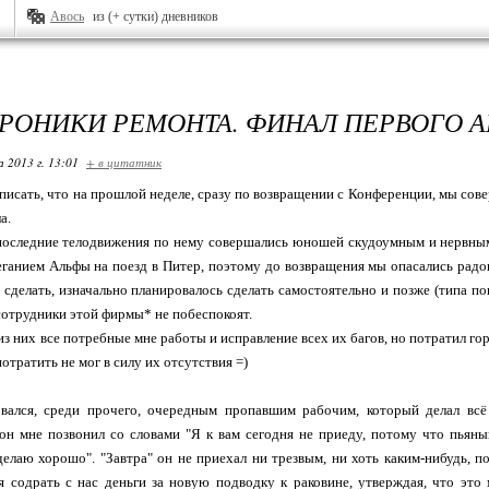
Авось
из (+ сутки) дневников
 ХРОНИКИ РЕМОНТА. ФИНАЛ ПЕРВОГО А
 2013 г. 13:01
+ в цитатник
писать, что на прошлой неделе, сразу по возвращении с Конференции, мы сове
а.
 последние телодвижения по нему совершались юношей скудоумным и нервным
ганием Альфы на поезд в Питер, поэтому до возвращения мы опасались радов
ь сделать, изначально планировалось сделать самостоятельно и позже (типа п
сотрудники этой фирмы* не побеспокоят.
из них все потребные мне работы и исправление всех их багов, но потратил го
отратить не мог в силу их отсутствия =)
вался, среди прочего, очередным пропавшим рабочим, который делал всё
 он мне позвонил со словами "Я к вам сегодня не приеду, потому что пьяны
делаю хорошо". "Завтра" он не приехал ни трезвым, ни хоть каким-нибудь,
я содрать с нас деньги за новую подводку к раковине, утверждая, что это