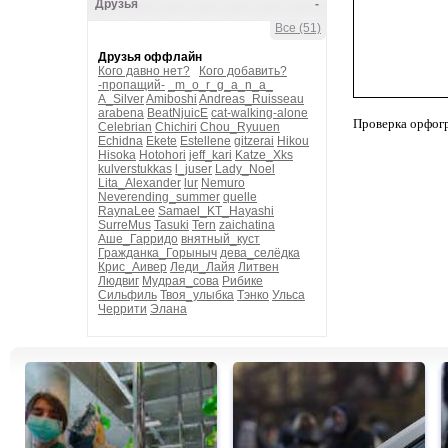
Друзья
-
Все (51)
Друзья оффлайн
Кого давно нет?
Кого добавить?
-пропащий-
_m_o_r_g_a_n_a_
A_Silver
Amiboshi
Andreas_Ruisseau
arabena
BeatNjuicE
cat-walking-alone
Проверка орфог
Celebrian
Chichiri
Chou_Ryuuen
Echidna
Ekete
Estellene
gitzerai
Hikou
Hisoka
Hotohori
jeff_kari
Katze_Xks
kulverstukkas
l_juser
Lady_Noel
Lita_Alexander
lur
Nemuro
Neverending_summer
quelle
RaynaLee
Samael_KT_Hayashi
SurreMus
Tasuki
Tern
zaichatina
Аше_Гарридо
внятный_куст
Гражданка_Горыныч
дева_селёдка
Крис_Аивер
Леди_Лайя
Литвен
Людвиг
Мудрая_сова
Рибике
Сильфиль
Твоя_улыбка
Тэнко
Ульса
Черрити
Элана