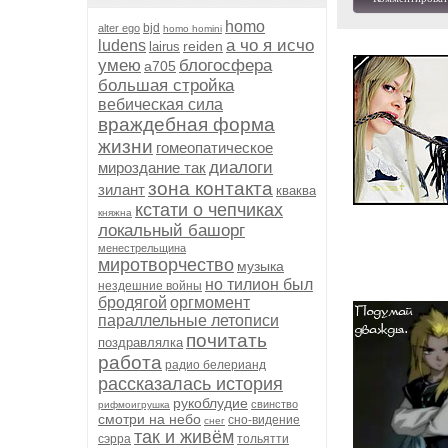
homo
bjd
alter ego
homo homini
а чо я исчо
ludens
reiden
lairus
умею
блогосфера
а705
большая стройка
вебическая сила
враждебная форма
жизни
гомеопатическое
диалоги
мироздание так
зона контакта
зилант
кваква
кстати о чепчиках
княжна
локальный башорг
менестрельщина
миротворчество
музыка
но тилион был
нездешние войны
бродягой
оргмомент
параллельные летописи
почитать
поздравлялка
работа
радио белерианд
рассказалась история
рукоблудие
свинство
рифмоигрушка
смотри на небо
сно-видение
снег
так и живём
сэрра
тольятти