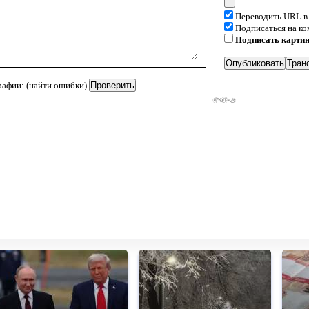
Переводить URL в
Подписаться на к
Подписать карти
рафии: (найти ошибки)