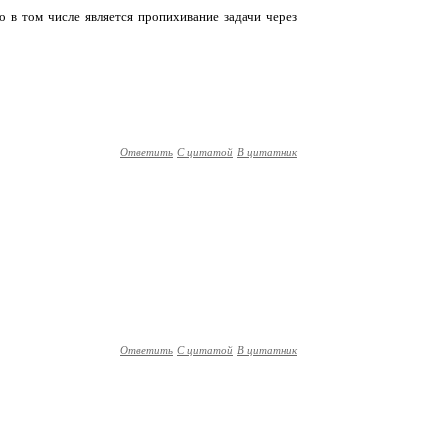
о в том числе является пропихивание задачи через
Ответить
С цитатой
В цитатник
Ответить
С цитатой
В цитатник