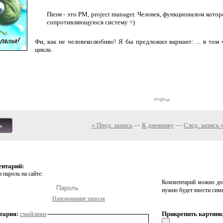
Пиэм - это PM, project manager. Человек, функционалом котор
сопротивляющуюся систему =)
Фи, как не человеколюбиво! Я бы предложил вариант: ... в то
цикла.
« Пред. запись
—
К дневнику
—
След. запись 
ь
ентарий:
 пароль на сайте:
Комментарий можно доб
нужно будет ввести сим
Напоминание пароля
тария:
смайлики
Прикрепить картинк