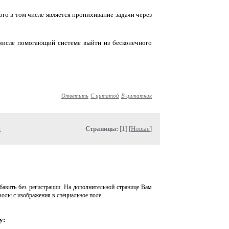
ого в том числе является пропихивание задачи через
м числе помогающий системе выйти из бесконечного
Ответить
С цитатой
В цитатник
»
Страницы:
[1] [
Новые
]
авить без регистрации. На дополнительной странице Вам
волы с изображения в специальное поле.
у: