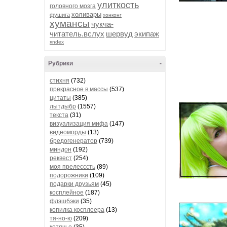
улиткость
головного мозга
холивары
фушига
хонконг
хумансы
чукча-
читатель.вслух
шервуд
экипаж
яndex
Рубрики
-
стихня
(732)
прекрасное в массы
(537)
цитаты
(385)
лытдыбр
(1557)
текста
(31)
визуализация мифа
(147)
видеоморды
(13)
бредогенератор
(739)
миндон
(192)
реквест
(254)
моя прелесссть
(89)
подорожники
(109)
подарки друзьям
(45)
косплейное
(187)
флэшбэки
(35)
копилка косплеера
(13)
тя-но-ю
(209)