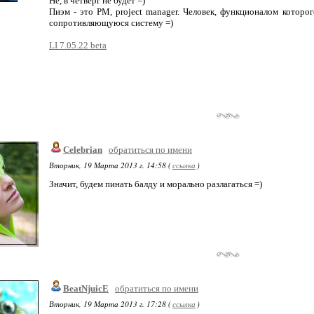
Не, в четверг не будет =)
Пиэм - это PM, project manager. Человек, функционалом которог
сопротивляющуюся систему =)
LI 7.05.22 beta
Celebrian
обратиться по имени
Вторник, 19 Марта 2013 г. 14:58 (
ссылка
)
Значит, будем пинать балду и морально разлагаться =)
BeatNjuicE
обратиться по имени
Вторник, 19 Марта 2013 г. 17:28 (
ссылка
)