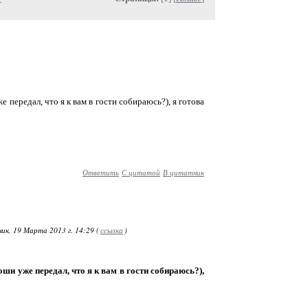
 передал, что я к вам в гости собираюсь?), я готова
Ответить
С цитатой
В цитатник
к, 19 Марта 2013 г. 14:29 (
ссылка
)
оши уже передал, что я к вам в гости собираюсь?),