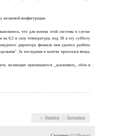
ну желаемой конфигурации.
ыяснилось, что для взлома этой системы в случае
м на 0,5 в силу температуры под 38 в эту субботу
 дежурного директора филиала нам удалось разбить
едельник". За последним я налегке проехался вчера,
тати, желающие приглашаются _доклеивать_ обои в
Нравится
Поделиться
»
Страницы:
[1] [
Новые
]