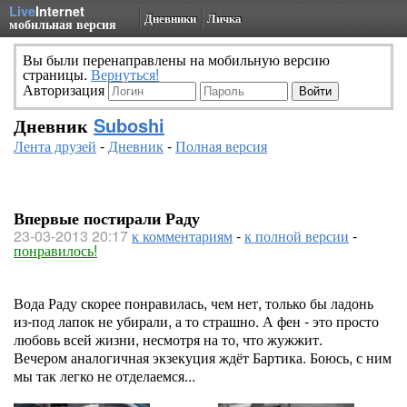
Live
Internet
Дневники
Личка
мобильная версия
Вы были перенаправлены на мобильную версию
страницы.
Вернуться!
Авторизация
Дневник
Suboshi
Лента друзей
-
Дневник
-
Полная версия
Впервые постирали Раду
23-03-2013 20:17
к комментариям
-
к полной версии
-
понравилось!
Вода Раду скорее понравилась, чем нет, только бы ладонь
из-под лапок не убирали, а то страшно. А фен - это просто
любовь всей жизни, несмотря на то, что жужжит.
Вечером аналогичная экзекуция ждёт Бартика. Боюсь, с ним
мы так легко не отделаемся...