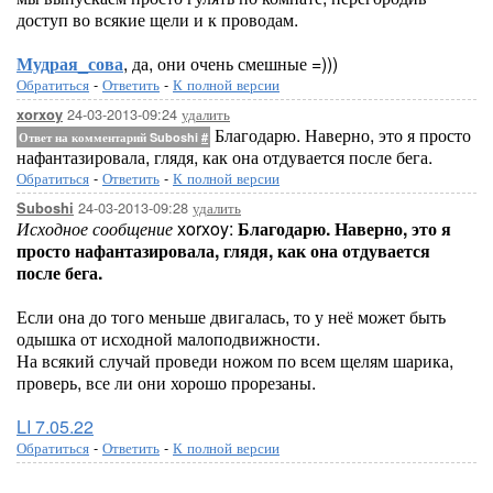
доступ во всякие щели и к проводам.
Мудрая_сова
, да, они очень смешные =)))
Обратиться
-
Ответить
-
К полной версии
24-03-2013-09:24
удалить
xorxoy
Благодарю. Наверно, это я просто
Ответ на комментарий Suboshi
#
нафантазировала, глядя, как она отдувается после бега.
Обратиться
-
Ответить
-
К полной версии
24-03-2013-09:28
удалить
Suboshi
Исходное сообщение
xorxoy:
Благодарю. Наверно, это я
просто нафантазировала, глядя, как она отдувается
после бега.
Если она до того меньше двигалась, то у неё может быть
одышка от исходной малоподвижности.
На всякий случай проведи ножом по всем щелям шарика,
проверь, все ли они хорошо прорезаны.
LI 7.05.22
Обратиться
-
Ответить
-
К полной версии