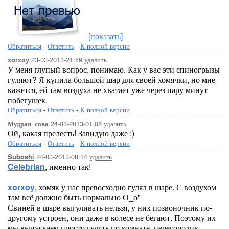
[показать]
Обратиться
-
Ответить
-
К полной версии
23-03-2013-21:59
удалить
xorxoy
У меня глупый вопрос, понимаю. Как у вас эти спиногрызы
гуляют? Я купила большой шар для своей хомячки, но мне
кажется, ей там воздуха не хватает уже через пару минут
побегушек.
Обратиться
-
Ответить
-
К полной версии
24-03-2013-01:08
удалить
Мудрая_сова
Ой, какая прелесть! Завидую даже :)
Обратиться
-
Ответить
-
К полной версии
24-03-2013-08:14
удалить
Suboshi
Celebrian
, именно так!
xorxoy
, хомяк у нас превосходно гулял в шаре. С воздухом
там всё должно быть нормально О_о"
Свиней в шаре выгуливать нельзя, у них позвоночник по-
другому устроен, они даже в колесе не бегают. Поэтому их
мы выпускаем просто гулять по комнате, перегородив