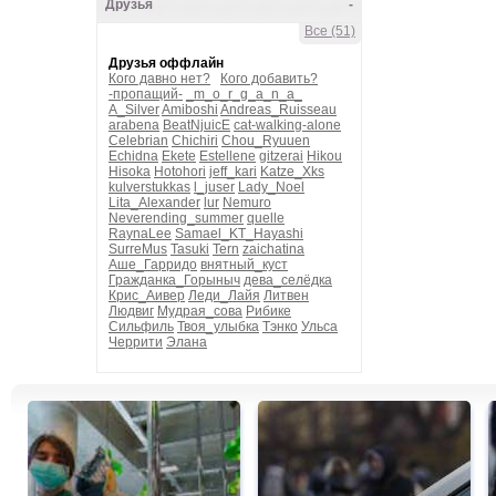
Друзья
-
Все (51)
Друзья оффлайн
Кого давно нет?
Кого добавить?
-пропащий-
_m_o_r_g_a_n_a_
A_Silver
Amiboshi
Andreas_Ruisseau
arabena
BeatNjuicE
cat-walking-alone
Celebrian
Chichiri
Chou_Ryuuen
Echidna
Ekete
Estellene
gitzerai
Hikou
Hisoka
Hotohori
jeff_kari
Katze_Xks
kulverstukkas
l_juser
Lady_Noel
Lita_Alexander
lur
Nemuro
Neverending_summer
quelle
RaynaLee
Samael_KT_Hayashi
SurreMus
Tasuki
Tern
zaichatina
Аше_Гарридо
внятный_куст
Гражданка_Горыныч
дева_селёдка
Крис_Аивер
Леди_Лайя
Литвен
Людвиг
Мудрая_сова
Рибике
Сильфиль
Твоя_улыбка
Тэнко
Ульса
Черрити
Элана