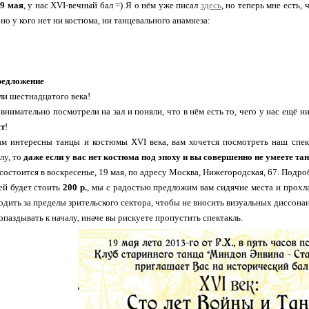
9 мая
, у нас XVI-вечный бал =) Я о нём уже писал
здесь
, но теперь мне есть,
но у кого нет ни костюма, ни танцевального анамнеза:
редложение
и шестнадцатого века!
внимательно посмотрели на зал и поняли, что в нём есть то, чего у нас ещё н
ст
!
ам интересны танцы и костюмы XVI века, вам хочется посмотреть наш спек
лу, то
даже если у вас нет костюма под эпоху и вы совершенно не умеете та
состоится в воскресенье, 19 мая, по адресу Москва, Нижегородская, 67. Подр
ей будет стоить
200 р.
, мы с радостью предложим вам сидячие места и прохла
ходить за пределы зрительского сектора, чтобы не вносить визуальных диссона
опаздывать к началу, иначе вы рискуете пропустить спектакль.