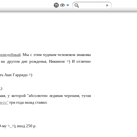
лоподобный
. Мы с этим чудным человеком знакомы
е, на другом дне рожденья, Никином =) И отлично
ыть Аше Гарридо =)
;)
амая, у которой "абсолютно ледяная черешня, тугая
лето"
три года назад ставил.
9-му =_=), вход 250 р.