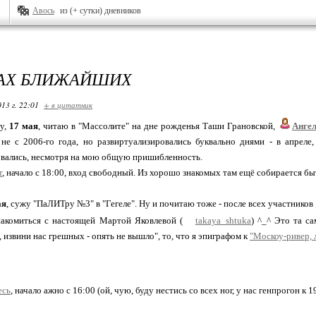
Авось
из (+ сутки) дневников
АХ БЛИЖАЙШИХ
13 г. 22:01
+ в цитатник
цу,
17 мая
, читаю в "Массолите" на дне рожденья Таши Грановской,
Анге
 не с 2006-го года, но развиртуализировались буквально днями - в апрел
овались, несмотря на мою общую пришибленность.
т
, начало с 18:00, вход свободный. Из хорошо знакомых там ещё собирается б
ая
, сужу "ПаЛИТру №3" в "Гегеле". Ну и почитаю тоже - после всех участников 
акомиться с настоящей Мартой Яковлевой (
takaya_shtuka
) ^_^ Это та с
, извини нас грешных - опять не вышло", то, что я эпиграфом к
"Москоу-ривер, 
есь
, начало ажно с 16:00 (ой, чую, буду нестись со всех ног, у нас генпрогон к 1