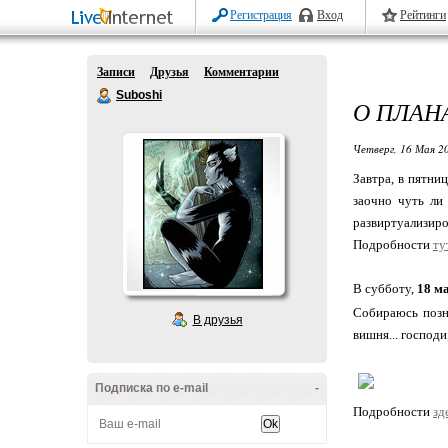
Регистрация
Вход
Рейтинги
Записи
Друзья
Комментарии
Suboshi
О ПЛАН
Четверг, 16 Мая 20
Завтра, в пятни
заочно чуть ли
развиртуализир
Подробности
ту
В субботу,
18 м
Собираюсь позн
В друзья
вишня... господи
Подписка по e-mail
-
Подробности
зд