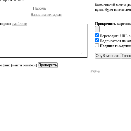
 пароль на сайте:
Комментарий можно доб
нужно будет ввести сим
Напоминание пароля
тария:
смайлики
Прикрепить картинк
Переводить URL в
Подписаться на к
Подписать карти
рафии: (найти ошибки)