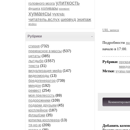
улиткость
головного мозга
холивары
фушига
хонконг
хумансы
чукча-
читатель.вслух
шервуд
экипаж
яndex
URL записи
Рубрики
-
Подробности
на
стихня
(732)
начало в 17:00.
прекрасное в массы
(537)
цитаты
(385)
лытдыбр
(1557)
Рубрики:
прекра
текста
(31)
миндо
визуализация мифа
(147)
Метки:
чукча-чи
видеоморды
(13)
бредогенератор
(739)
миндон
(192)
реквест
(254)
моя прелесссть
(89)
подорожники
(109)
Комментироват
подарки друзьям
(45)
косплейное
(187)
флэшбэки
(35)
копилка косплеера
(13)
тя-но-ю
(209)
Добавить комм