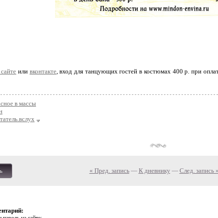
 сайте
или
вконтакте
, вход для танцующих гостей в костюмах 400 р. при оплате 
сное в массы
н
татель.вслух
« Пред. запись
—
К дневнику
—
След. запись 
ь
ентарий: