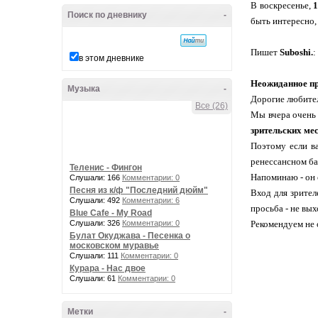
В воскресенье,
1
Поиск по дневнику
-
быть интересно, 
Пишет
Suboshi.
:
в этом дневнике
Неожиданное п
Музыка
-
Дорогие любител
Все (26)
Мы вчера очень 
зрительских ме
Поэтому если в
ренессансном ба
Теленис - Фингон
Напоминаю - он 
Слушали: 166
Комментарии: 0
Песня из к/ф "Последний дюйм"
Вход для зрител
Слушали: 492
Комментарии: 6
просьба - не вы
Blue Cafe - My Road
Слушали: 326
Комментарии: 0
Рекомендуем не 
Булат Окуджава - Песенка о
московском муравье
Слушали: 111
Комментарии: 0
Курара - Нас двое
Слушали: 61
Комментарии: 0
Метки
-