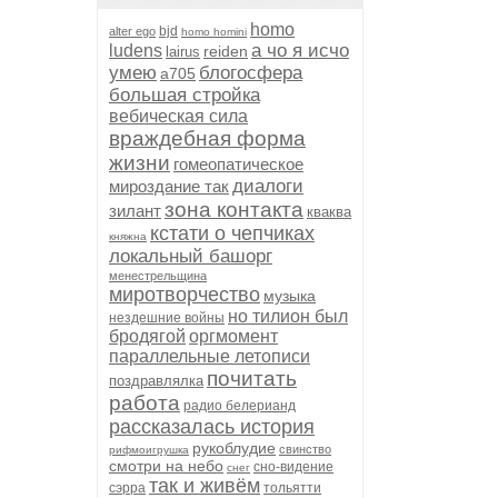
homo
bjd
alter ego
homo homini
а чо я исчо
ludens
reiden
lairus
умею
блогосфера
а705
большая стройка
вебическая сила
враждебная форма
жизни
гомеопатическое
диалоги
мироздание так
зона контакта
зилант
кваква
кстати о чепчиках
княжна
локальный башорг
менестрельщина
миротворчество
музыка
но тилион был
нездешние войны
бродягой
оргмомент
параллельные летописи
почитать
поздравлялка
работа
радио белерианд
рассказалась история
рукоблудие
свинство
рифмоигрушка
смотри на небо
сно-видение
снег
так и живём
сэрра
тольятти