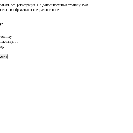
авить без регистрации. На дополнительной странице Вам
волы с изображения в специальное поле.
у:
 ссылку
омментарии
нку