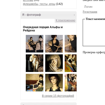
котячье
(35)
Введите свое имя и
флешмобы, тесты, игры
(142)
Регистрация
Я - фотограф
-
Текст коммен
К приложению
Очередная порция Альфы и
Рейдена
Проверка орфог
В серии 15 фотографий