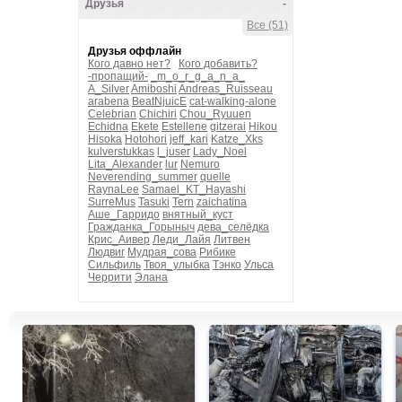
Друзья
-
Все (51)
Друзья оффлайн
Кого давно нет?
Кого добавить?
-пропащий-
_m_o_r_g_a_n_a_
A_Silver
Amiboshi
Andreas_Ruisseau
arabena
BeatNjuicE
cat-walking-alone
Celebrian
Chichiri
Chou_Ryuuen
Echidna
Ekete
Estellene
gitzerai
Hikou
Hisoka
Hotohori
jeff_kari
Katze_Xks
kulverstukkas
l_juser
Lady_Noel
Lita_Alexander
lur
Nemuro
Neverending_summer
quelle
RaynaLee
Samael_KT_Hayashi
SurreMus
Tasuki
Tern
zaichatina
Аше_Гарридо
внятный_куст
Гражданка_Горыныч
дева_селёдка
Крис_Аивер
Леди_Лайя
Литвен
Людвиг
Мудрая_сова
Рибике
Сильфиль
Твоя_улыбка
Тэнко
Ульса
Черрити
Элана