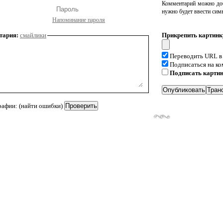
Комментарий можно доб
нужно будет ввести сим
Напоминание пароля
тария:
смайлики
Прикрепить картинк
Переводить URL в
Подписаться на к
Подписать карти
рафии: (найти ошибки)