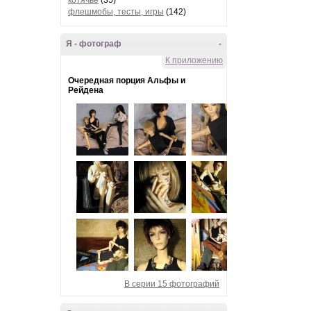
котячье
(35)
флешмобы, тесты, игры
(142)
Я - фотограф
-
К приложению
Очередная порция Альфы и
Рейдена
В серии 15 фотографий