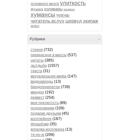
улиткость
головного мозга
холивары
фушига
хонконг
хумансы
чукча-
читатель.вслух
шервуд
экипаж
яndex
Рубрики
-
стихня
(732)
прекрасное в массы
(537)
цитаты
(385)
лытдыбр
(1557)
текста
(31)
визуализация мифа
(147)
видеоморды
(13)
бредогенератор
(739)
миндон
(192)
реквест
(254)
моя прелесссть
(89)
подорожники
(109)
подарки друзьям
(45)
косплейное
(187)
флэшбэки
(35)
копилка косплеера
(13)
тя-но-ю
(209)