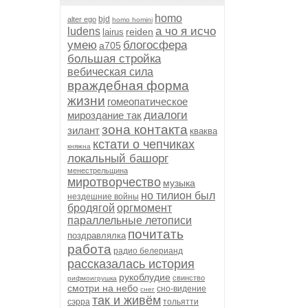
homo
bjd
alter ego
homo homini
а чо я исчо
ludens
reiden
lairus
умею
блогосфера
а705
большая стройка
вебическая сила
враждебная форма
жизни
гомеопатическое
диалоги
мироздание так
зона контакта
зилант
кваква
кстати о чепчиках
княжна
локальный башорг
менестрельщина
миротворчество
музыка
но тилион был
нездешние войны
бродягой
оргмомент
параллельные летописи
почитать
поздравлялка
работа
радио белерианд
рассказалась история
рукоблудие
свинство
рифмоигрушка
смотри на небо
сно-видение
снег
так и живём
сэрра
тольятти