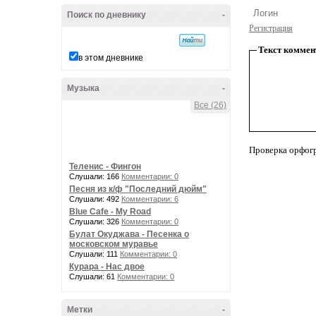
Поиск по дневнику
-
Регистрация
Текст коммен
в этом дневнике
Музыка
-
Все (26)
Проверка орфог
Теленис - Фингон
Слушали: 166
Комментарии: 0
Песня из к/ф "Последний дюйм"
Слушали: 492
Комментарии: 6
Blue Cafe - My Road
Слушали: 326
Комментарии: 0
Булат Окуджава - Песенка о
московском муравье
Слушали: 111
Комментарии: 0
Курара - Нас двое
Слушали: 61
Комментарии: 0
Метки
-