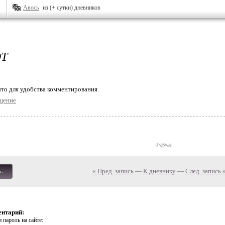
Авось
из (+ сутки) дневников
Т
то для удобства комментирования.
щение
« Пред. запись
—
К дневнику
—
След. запись 
ь
ентарий:
 пароль на сайте: