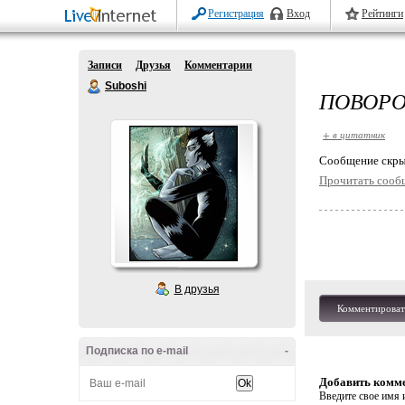
Регистрация
Вход
Рейтинги
Записи
Друзья
Комментарии
Suboshi
ПОВОРО
+ в цитатник
Cообщение скры
Прочитать сооб
В друзья
Комментироват
Подписка по e-mail
-
Добавить комм
Введите свое имя и