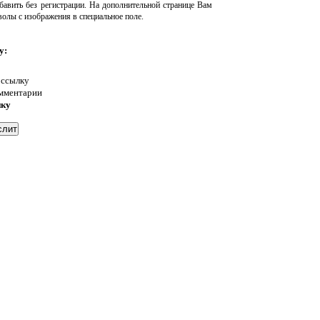
авить без регистрации. На дополнительной странице Вам
волы с изображения в специальное поле.
у:
 ссылку
омментарии
нку