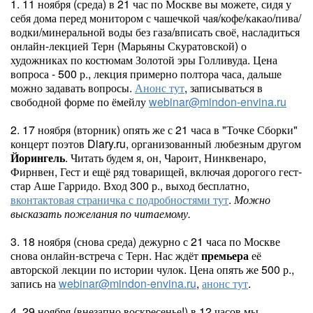
1. 11 ноября (среда) в 21 час по Москве вы можете, сидя у
себя дома перед монитором с чашечкой чая/кофе/какао/пива/
водки/минеральной воды без газа/вписать своё, насладиться
онлайн-лекцией Терн (Марьяны Скуратовской) о
художниках по костюмам Золотой эры Голливуда. Цена
вопроса - 500 р., лекция примерно полтора часа, дальше
можно задавать вопросы.
Анонс тут
, записываться в
свободной форме по ёмейлу
webinar@mindon-envina.ru
2. 17 ноября (вторник) опять же с 21 часа в "Точке Сборки"
концерт поэтов Diary.ru, организованный любезным другом
Йорингель
. Читать будем я, он, Чароит, Нинквенаро,
Фирнвен, Гест и ещё ряд товарищей, включая дорогого гест-
стар Аше Гарридо. Вход 300 р., выход бесплатно,
вконтактовая страничка с подробностями тут
.
Можно
высказать пожелания по читаемому.
3. 18 ноября (снова среда) дежурно с 21 часа по Москве
снова онлайн-встреча с Терн. Нас ждёт
премьера
её
авторской лекции по истории чулок. Цена опять же 500 р.,
запись на
webinar@mindon-envina.ru
,
анонс тут
.
4. 29 ноября (внезапно воскресенье!) в 12 часов мы