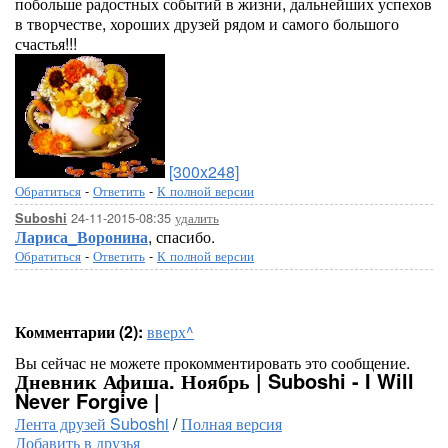
побольше радостных событий в жизни, дальнейших успехов
в творчестве, хороших друзей рядом и самого большого
счастья!!!
[300x248]
Обратиться
-
Ответить
-
К полной версии
24-11-2015-08:35
удалить
Suboshi
Лариса_Воронина
, спасибо.
Обратиться
-
Ответить
-
К полной версии
Комментарии (2):
вверх^
Вы сейчас не можете прокомментировать это сообщение.
Дневник Афиша. Ноябрь | Suboshi - I Will
Never Forgive |
Лента друзей Suboshi
/
Полная версия
Добавить в друзья