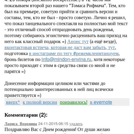
показываем второй раз нашего "Томаса Рифмача". Тем, кто
был на премьере, советую прийти и сравнить версии и
составы, тем, кто не был - просто советую. Лично я решил,
что показ танцевального спектакля на полностью мой текст
- это отличный способ отпраздновать день рожденья,
поэтому собираюсь эгоистично расценивать ваш приход на
него как классный подарок =)
Анонс тут
(а ещё везде),
вконтактовая встреча, которая не даст вам забыть, тут
,
подготовка
в инстаграме по тегу #режемклеимтанцуем
,
бронь билетов по
info@mindon-envina.ru
, хотя некоторые
просто приходят с этим в средства связи со мной и не
парятся =)
Донесение информации целиком или частями до
потенциально заинтересованных в ней лиц всячески
приветствуется =)
вверх^
к полной версии
понравилось!
в evernote
Комментарии (2):
24-11-2015-06:15
удалить
Лариса_Воронина
Поздравляю Вас с Днем рождения! От души желаю