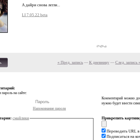
А дайри снова легли...
LI 7.05.22 beta
« Пред. запись
—
К дневнику
—
След. запись 
ь
ентарий:
 пароль на сайте:
Комментарий можно доб
нужно будет ввести сим
Напоминание пароля
тария:
смайлики
Прикрепить картинк
Переводить URL в
Подписаться на к