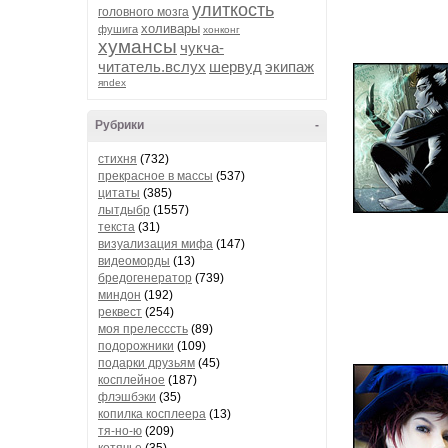
улиткость
головного мозга
холивары
фушига
хонконг
хумансы
чукча-
читатель.вслух
шервуд
экипаж
яndex
Рубрики
-
стихня
(732)
прекрасное в массы
(537)
цитаты
(385)
лытдыбр
(1557)
текста
(31)
визуализация мифа
(147)
видеоморды
(13)
бредогенератор
(739)
миндон
(192)
реквест
(254)
моя прелесссть
(89)
подорожники
(109)
подарки друзьям
(45)
косплейное
(187)
флэшбэки
(35)
копилка косплеера
(13)
тя-но-ю
(209)