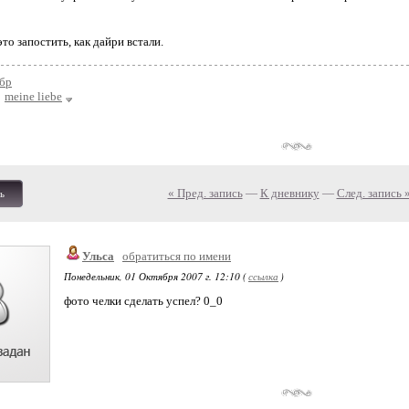
то запостить, как дайри встали.
бр
meine liebe
« Пред. запись
—
К дневнику
—
След. запись 
ь
Ульса
обратиться по имени
Понедельник, 01 Октября 2007 г. 12:10 (
ссылка
)
фото челки сделать успел? 0_0