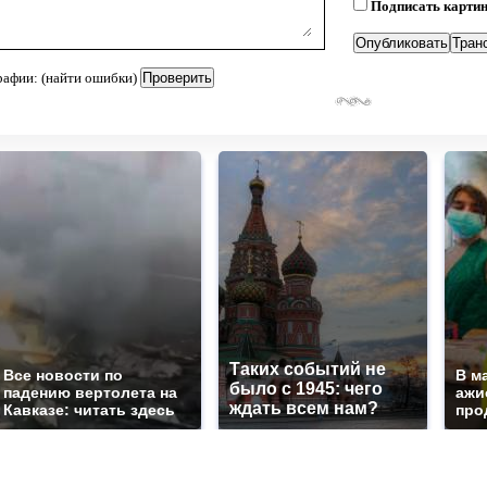
Подписать карти
рафии: (найти ошибки)
Таких событий не
Все новости по
В м
было с 1945: чего
падению вертолета на
ажи
ждать всем нам?
Кавказе: читать здесь
про