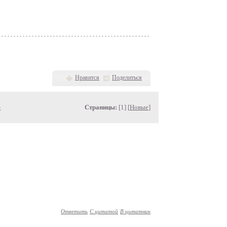
Нравится
Поделиться
»
Страницы:
[1] [
Новые
]
Ответить
С цитатой
В цитатник