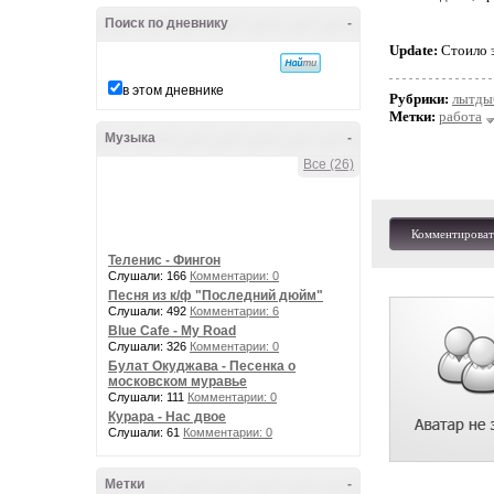
Поиск по дневнику
-
Update:
Стоило э
в этом дневнике
Рубрики:
лытды
Метки:
работа
Музыка
-
Все (26)
Комментироват
Теленис - Фингон
Слушали: 166
Комментарии: 0
Песня из к/ф "Последний дюйм"
Слушали: 492
Комментарии: 6
Blue Cafe - My Road
Слушали: 326
Комментарии: 0
Булат Окуджава - Песенка о
московском муравье
Слушали: 111
Комментарии: 0
Курара - Нас двое
Слушали: 61
Комментарии: 0
Метки
-