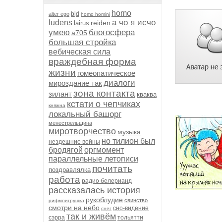
homo
bjd
alter ego
homo homini
а чо я исчо
ludens
reiden
lairus
умею
блогосфера
а705
большая стройка
вебическая сила
враждебная форма
жизни
гомеопатическое
диалоги
мироздание так
зона контакта
зилант
кваква
кстати о чепчиках
княжна
локальный башорг
менестрельщина
миротворчество
музыка
но тилион был
нездешние войны
бродягой
оргмомент
параллельные летописи
почитать
поздравлялка
работа
радио белерианд
рассказалась история
рукоблудие
свинство
рифмоигрушка
смотри на небо
сно-видение
снег
так и живём
сэрра
тольятти