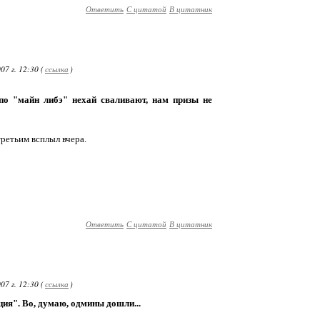
Ответить
С цитатой
В цитатник
7 г. 12:30 (
ссылка
)
 по "майн либэ" нехай сваливают, нам призы не
третьим всплыл вчера.
Ответить
С цитатой
В цитатник
7 г. 12:30 (
ссылка
)
ия". Во, думаю, одмины дошли...