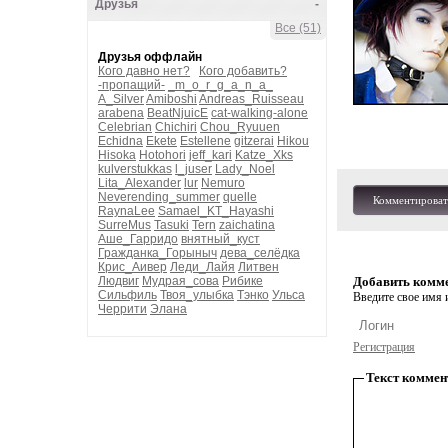
Друзья
-
Все (51)
Друзья оффлайн
Кого давно нет?
Кого добавить?
-пропащий-
_m_o_r_g_a_n_a_
A_Silver
Amiboshi
Andreas_Ruisseau
arabena
BeatNjuicE
cat-walking-alone
Celebrian
Chichiri
Chou_Ryuuen
Echidna
Ekete
Estellene
gitzerai
Hikou
Hisoka
Hotohori
jeff_kari
Katze_Xks
kulverstukkas
l_juser
Lady_Noel
Lita_Alexander
lur
Nemuro
Neverending_summer
quelle
Комментироват
RaynaLee
Samael_KT_Hayashi
SurreMus
Tasuki
Tern
zaichatina
Аше_Гарридо
внятный_куст
Гражданка_Горыныч
дева_селёдка
Крис_Аивер
Леди_Лайя
Литвен
Людвиг
Мудрая_сова
Рибике
Добавить комм
Сильфиль
Твоя_улыбка
Тэнко
Ульса
Введите свое имя и
Черрити
Элана
Регистрация
Текст коммен