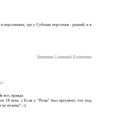
 в персонажах, где у Субоши персонаж - рыжий, и я
Ответить
С цитатой
В цитатник
а
)
 все, правда.
к 18 века :) Если у "Розы" был аргумент, что под
ы не нужны? ;-)