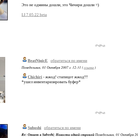
Это не одмины дошли, это Чичири дошли =)
LI 7.05.22 beta
BeatNjuicE
обратиться по имени
Понедельник, 01 Октября 2007 г. 12:31 (
ссылка
)
Chichiri
- жжод! стапицот жжод!!!
*ушел инвентаризировать буфер*
Suboshi
обратиться по имени
Re: Ответ в Suboshi; Новости одной строкой
Понедельник, 01 Октября 200