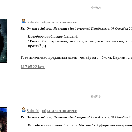
Suboshi
обратиться по имени
Re: Ответ в Suboshi; Новости одной строкой
Понедельник, 01 Октября 200
Исходное сообщение
Chichiri:
"Розы" был аргумент, что под конец все сваливают, то
нужны? ;-)
Розе изначально предлагали конец _четвёртого_ блока. Вариант с 
LI 7.05.22 beta
Suboshi
обратиться по имени
Re: Ответ в Suboshi; Новости одной строкой
Понедельник, 01 Октября 200
Исходное сообщение
Chichiri:
Читаю "в буфере инвентаризац