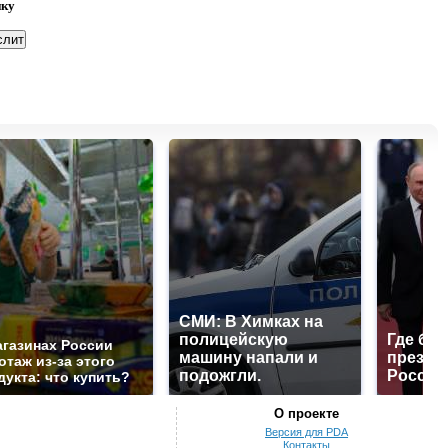
нку
СМИ: В Химках на
полицейскую
Где буд
агазинах России
машину напали и
презид
отаж из-за этого
подожгли.
России
дукта: что купить?
О проекте
Версия для PDA
Контакты