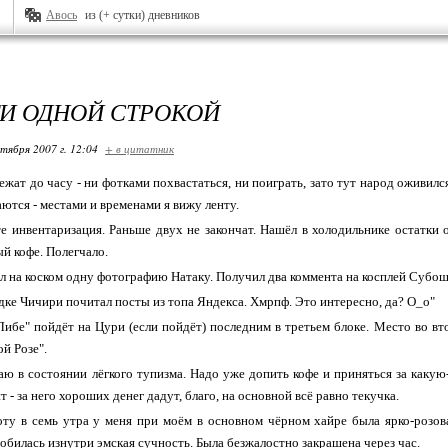
Авось
из (+ сутки) дневников
И ОДНОЙ СТРОКОЙ
ктября 2007 г. 12:04
+ в цитатник
ежат до часу - ни фотками похвастаться, ни поиграть, зато тут народ оживилс
ются - местами и временами я вижу ленту.
е инвентаризация. Раньше двух не закончат. Нашёл в холодильнике остатки
й кофе. Полегчало.
 на коском одну фотографию Натаку. Получил два коммента на косплей Субош
дке Чичири почитал посты из топа Яндекса. Хмрпф. Это интересно, да? О_о"
ибе" пойдёт на Цури (если пойдёт) последним в третьем блоке. Место во в
й Розе".
ю в состоянии лёгкого тупизма. Надо уже допить кофе и приняться за какую
йт - за него хороших денег дадут, благо, на основной всё равно текучка.
ту в семь утра у меня при моём в основном чёрном хайре была ярко-розовая
обилась изнутри эмская сучность. Была безжалостно закрашена через час.