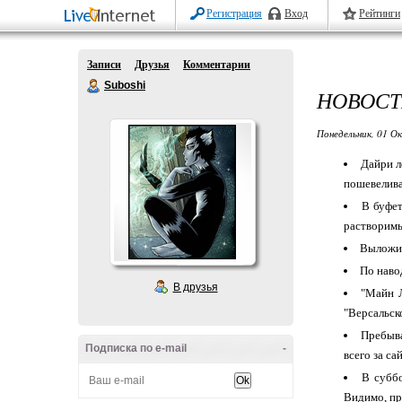
Регистрация
Вход
Рейтинги
Записи
Друзья
Комментарии
Suboshi
НОВОСТ
Понедельник, 01 О
Дайри л
пошевелива
В буфет
растворимы
Выложил
По наво
В друзья
"Майн Л
"Версальско
Пребыва
Подписка по e-mail
-
всего за са
В суббо
Видимо, пр