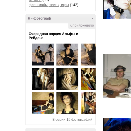
котячье
(35)
флешмобы, тесты, игры
(142)
Я - фотограф
-
К приложению
Очередная порция Альфы и
Рейдена
В серии 15 фотографий