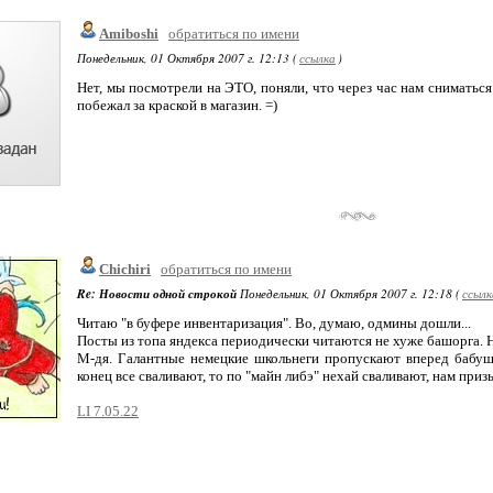
Amiboshi
обратиться по имени
Понедельник, 01 Октября 2007 г. 12:13 (
ссылка
)
Нет, мы посмотрели на ЭТО, поняли, что через час нам сниматься
побежал за краской в магазин. =)
Chichiri
обратиться по имени
Re: Новости одной строкой
Понедельник, 01 Октября 2007 г. 12:18 (
ссылк
Читаю "в буфере инвентаризация". Во, думаю, одмины дошли...
Посты из топа яндекса периодически читаются не хуже башорга. Не
М-дя. Галантные немецкие школьнеги пропускают вперед бабуше
конец все сваливают, то по "майн либэ" нехай сваливают, нам приз
LI 7.05.22