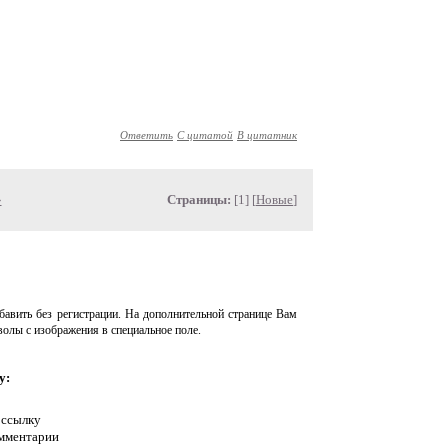
Ответить
С цитатой
В цитатник
»
Страницы:
[1] [
Новые
]
авить без регистрации. На дополнительной странице Вам
волы с изображения в специальное поле.
у:
 ссылку
омментарии