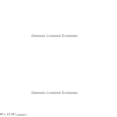
Ответить
С цитатой
В цитатник
Ответить
С цитатой
В цитатник
7 г. 12:58 (
ссылка
)