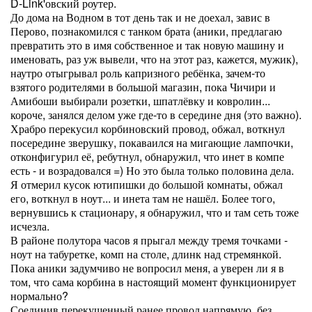
D-Link'овский роутер.
До дома на Водном в тот день так и не доехал, завис в
Перово, познакомился с танком брата (аники, предлагаю
превратить это в имя собственное и так новую машину и
именовать, раз уж вывели, что на этот раз, кажется, мужик),
наутро отыгрывал роль капризного ребёнка, зачем-то
взятого родителями в большой магазин, пока Чичири и
Амибоши выбирали розетки, шпатлёвку и ковролин...
короче, занялся делом уже где-то в середине дня (это важно).
Храбро перекусил корбиновский провод, обжал, воткнул
посередине зверушку, покаваился на мигающие лампочки,
отконфигурил её, ребутнул, обнаружил, что инет в компе
есть - и возрадовался =) Но это была только половина дела.
Я отмерил кусок ютипишки до большой комнаты, обжал
его, воткнул в ноут... и инета там не нашёл. Более того,
вернувшись к стационару, я обнаружил, что и там сеть тоже
исчезла.
В районе полутора часов я прыгал между тремя точками -
ноут на табуретке, комп на столе, длинк над стремянкой.
Пока аники задумчиво не вопросил меня, а уверен ли я в
том, что сама корбина в настоящий момент функционирует
нормально?
Соединив перекушенный ранее провод напрямую, без