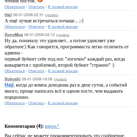
чтение постов.
Обратиться
-
Ответить
-
К полной версии
06-01-2008-02:31
удалить
Haji
А ещё лучше встречаться почаще... ;-)
Обратиться
-
Ответить
-
К полной версии
06-01-2008-04:12
удалить
SurreMus
Ну да, поначалу это удивляет.. а потом удивляет уже
обратное:) Как говорится, программиста легко отличить от
админа -
первый бубнит себе под нос "логично" каждый раз, когда
ковыряется с проблемой, второй бубнит "странно" :)
Обратиться
-
Ответить
-
К полной версии
06-01-2008-19:06
удалить
Suboshi
Haji
, когда до компа доходишь раз в двое суток, а событий
много, проще написать всё в одном посте, чем выдавать
порционно.
Обратиться
-
Ответить
-
К полной версии
Комментарии (4):
вверх^
Вы сейчас не можете прокомментировать это сообщение.