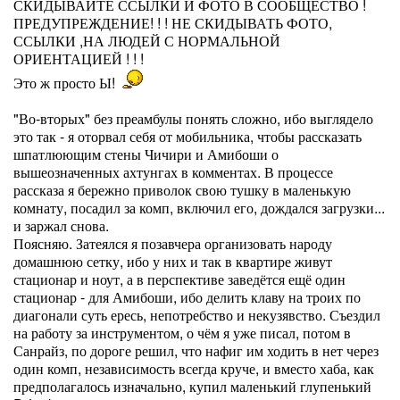
СКИДЫВАЙТЕ ССЫЛКИ И ФОТО В СООБЩЕСТВО !
ПРЕДУПРЕЖДЕНИЕ! ! ! НЕ СКИДЫВАТЬ ФОТО,
ССЫЛКИ ,НА ЛЮДЕЙ С НОРМАЛЬНОЙ
ОРИЕНТАЦИЕЙ ! ! !
Это ж просто Ы!
"Во-вторых" без преамбулы понять сложно, ибо выглядело
это так - я оторвал себя от мобильника, чтобы рассказать
шпатлюющим стены Чичири и Амибоши о
вышеозначенных ахтунгах в комментах. В процессе
рассказа я бережно приволок свою тушку в маленькую
комнату, посадил за комп, включил его, дождался загрузки...
и заржал снова.
Поясняю. Затеялся я позавчера организовать народу
домашнюю сетку, ибо у них и так в квартире живут
стационар и ноут, а в перспективе заведётся ещё один
стационар - для Амибоши, ибо делить клаву на троих по
диагонали суть ересь, непотребство и некузявство. Съездил
на работу за инструментом, о чём я уже писал, потом в
Санрайз, по дороге решил, что нафиг им ходить в нет через
один комп, независимость всегда круче, и вместо хаба, как
предполагалось изначально, купил маленький глупенький