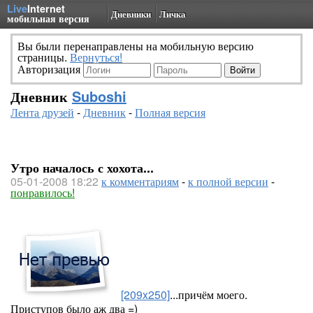
Live
Internet
Дневники
Личка
мобильная версия
Вы были перенаправлены на мобильную версию
страницы.
Вернуться!
Авторизация
Дневник
Suboshi
Лента друзей
-
Дневник
-
Полная версия
Утро началось с хохота...
05-01-2008 18:22
к комментариям
-
к полной версии
-
понравилось!
[209x250]
...причём моего.
Приступов было аж два =)