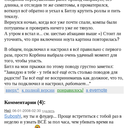
длинка, и отследив те же симптомы, я проматерился,
воткнул всё обратно и уехал к Битлу крутить роллы и пить
текилу.
Вернулся ночью, когда все уже почти спали, компы были
потушены и проверять ничего уже не тянуло.
А утром я встал и... см. шестью абзацами выше =) Стоит ли
уточнять, что при включении ноута картина повторилась?
В общем, подключил и настроил я всё правильно с первого
раза, просто Корбина выбрала очень удачный момент для
того, чтобы упасть.
Битл на мои прыжки по этому поводу грустно заметил:
"Завидую я тебе - у тебя всё ещё есть столько поводов для
радости! Ты всё ещё не воспринимаешь как должное, что то,
что ты подключил и настроил,
работает
..."
вверх^
к полной версии
понравилось!
в evernote
Комментарии (4):
06-01-2008-02:30
удалить
Haji
Suboshi
, ну ты и флудер... Проще встретиться с тобой раз в
неделю и узнать ВСЁ за пол часа, чем убивать время на