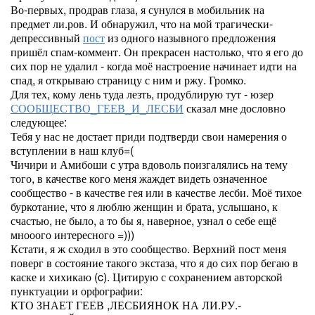
Во-первых, продрав глаза, я сунулся в мобильник на
предмет ли.ров. И обнаружил, что на мой трагически-
депрессивный
пост
из одного назывного предложения
пришёл спам-коммент. Он прекрасен настолько, что я его до
сих пор не удалил - когда моё настроение начинает идти на
спад, я открываю страницу с ним и ржу. Громко.
Для тех, кому лень туда лезть, продублирую тут - юзер
СООБЩЕСТВО_ГЕЕВ_И_ЛЕСБИ
сказал мне дословно
следующее:
Тебя у нас не достает приди подтверди свои намерения о
вступлении в наш клуб=(
Чичири и Амибоши с утра вдоволь поизгалялись на тему
того, в качестве кого меня жаждет видеть означенное
сообщество - в качестве гея или в качестве лесби. Моё тихое
буркотание, что я люблю женщин и брата, услышано, к
счастью, не было, а то бы я, наверное, узнал о себе ещё
мнооого интересного =)))
Кстати, я ж сходил в это сообщество. Верхний пост меня
поверг в состояние такого экстаза, что я до сих пор бегаю в
каске и хихикаю (c). Цитирую с сохранением авторской
пунктуации и орфографии:
КТО ЗНАЕТ ГЕЕВ ,ЛЕСБИЯНОК НА ЛИ.РУ.-