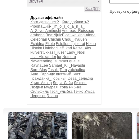
Друзья
-
Все (51)
Проверка орфог
Друзья оффлайн
Кого давно нет?
Кого добавить?
-пропащий-
_m_o_r_g_a_n_a_
A_Silver
Amiboshi
Andreas_Ruisseau
arabena
BeatNjuicE
cat-walking-alone
Celebrian
Chichiri
Chou_Ryuuen
Echidna
Ekete
Estellene
gitzerai
Hikou
Hisoka
Hotohori
jeff_kari
Katze_Xks
kulverstukkas
l_juser
Lady_Noel
Lita_Alexander
lur
Nemuro
Neverending_summer
quelle
RaynaLee
Samael_KT_Hayashi
SurreMus
Tasuki
Tern
zaichatina
Аше_Гарридо
внятный_куст
Гражданка_Горыныч
дева_селёдка
Крис_Аивер
Леди_Лайя
Литвен
Людвиг
Мудрая_сова
Рибике
Сильфиль
Твоя_улыбка
Тэнко
Ульса
Черрити
Элана