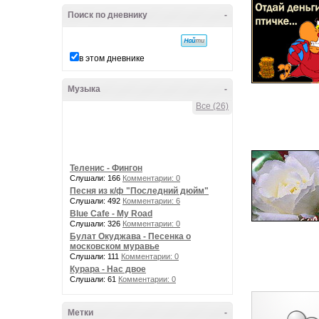
Поиск по дневнику
-
в этом дневнике
Музыка
-
Все (26)
Теленис - Фингон
Слушали: 166
Комментарии: 0
Песня из к/ф "Последний дюйм"
Слушали: 492
Комментарии: 6
Blue Cafe - My Road
Слушали: 326
Комментарии: 0
Булат Окуджава - Песенка о
московском муравье
Слушали: 111
Комментарии: 0
Курара - Нас двое
Слушали: 61
Комментарии: 0
Метки
-