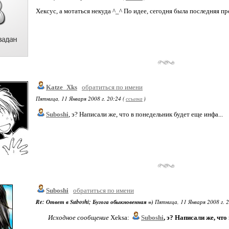
Хексус, а мотаться некуда ^_^ По идее, сегодня была последняя пр
Katze_Xks
обратиться по имени
Пятница, 11 Января 2008 г. 20:24 (
ссылка
)
Suboshi
, э? Написали же, что в понедельник будет еще инфа...
Suboshi
обратиться по имени
Re: Ответ в Suboshi; Бугога обыкновенная =)
Пятница, 11 Января 2008 г. 2
Исходное сообщение
Xeksa:
Suboshi
, э? Написали же, что