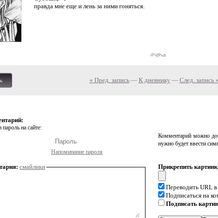
правда мне еще и лень за ними гоняться.
« Пред. запись
—
К дневнику
—
След. запись 
ь
ентарий:
 пароль на сайте:
Комментарий можно доб
нужно будет ввести сим
Напоминание пароля
тария:
смайлики
Прикрепить картинк
Переводить URL в
Подписаться на к
Подписать карти