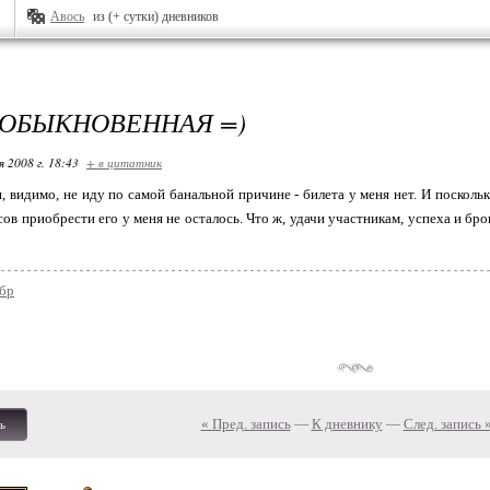
Авось
из (+ сутки) дневников
 ОБЫКНОВЕННАЯ =)
я 2008 г. 18:43
+ в цитатник
, видимо, не иду по самой банальной причине - билета у меня нет. И посколь
сов приобрести его у меня не осталось. Что ж, удачи участникам, успеха и бр
бр
« Пред. запись
—
К дневнику
—
След. запись 
ь