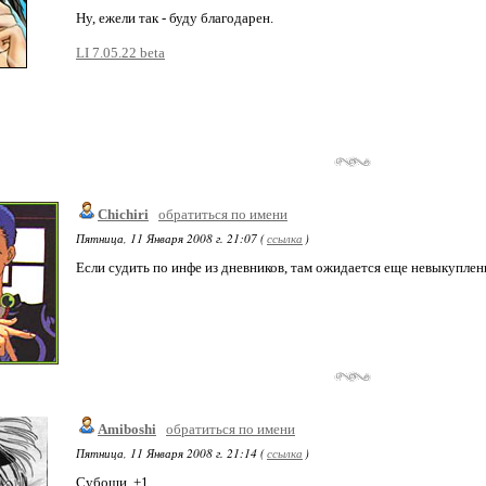
Ну, ежели так - буду благодарен.
LI 7.05.22 beta
Chichiri
обратиться по имени
Пятница, 11 Января 2008 г. 21:07 (
ссылка
)
Если судить по инфе из дневников, там ожидается еще невыкупле
Amiboshi
обратиться по имени
Пятница, 11 Января 2008 г. 21:14 (
ссылка
)
Субоши, +1