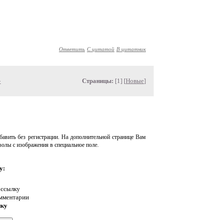
Ответить
С цитатой
В цитатник
»
Страницы:
[1] [
Новые
]
авить без регистрации. На дополнительной странице Вам
волы с изображения в специальное поле.
у:
 ссылку
омментарии
нку