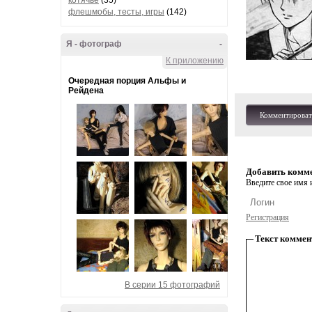
котячье
(35)
флешмобы, тесты, игры
(142)
Я - фотограф
-
К приложению
Очередная порция Альфы и
Рейдена
Комментироват
Добавить комм
Введите свое имя и
Регистрация
Текст коммен
В серии 15 фотографий