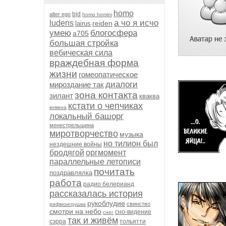
homo
bjd
alter ego
homo homini
а чо я исчо
ludens
reiden
lairus
умею
блогосфера
а705
большая стройка
вебическая сила
враждебная форма
жизни
гомеопатическое
диалоги
мироздание так
зона контакта
зилант
кваква
кстати о чепчиках
княжна
локальный башорг
менестрельщина
миротворчество
музыка
но тилион был
нездешние войны
бродягой
оргмомент
параллельные летописи
почитать
поздравлялка
работа
радио белерианд
рассказалась история
рукоблудие
свинство
рифмоигрушка
смотри на небо
сно-видение
снег
так и живём
сэрра
тольятти