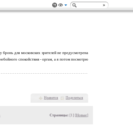
ку бронь для московских зрителей не предусмотрена
онебойного спокойствия - оргам, а я потом посмотрю
Нравится
Поделиться
»
Страницы:
[1] [
Новые
]