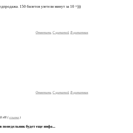
едпродажа. 150 билетов улетели минут за 10 =)))
Ответить
С цитатой
В цитатник
Ответить
С цитатой
В цитатник
0:48 (
ссылка
)
 в понедельник будет еще инфа...