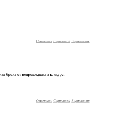
Ответить
С цитатой
В цитатник
нная бронь от непрошедших в конкурс.
Ответить
С цитатой
В цитатник