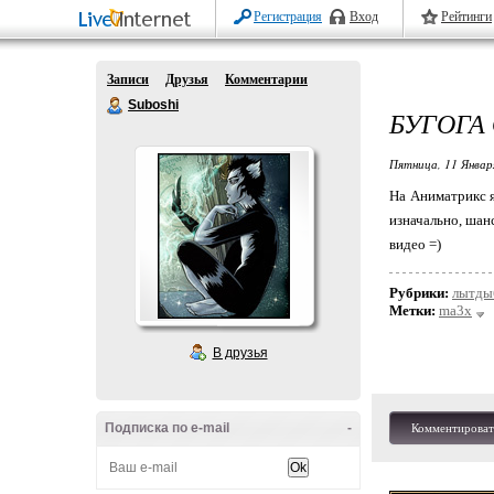
Регистрация
Вход
Рейтинги
Записи
Друзья
Комментарии
Suboshi
БУГОГА
Пятница, 11 Январ
На Аниматрикс я
изначально, шан
видео =)
Рубрики:
лытды
Метки:
ma3x
В друзья
Подписка по e-mail
-
Комментироват