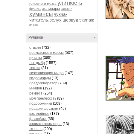
улиткость
головного мозга
холивары
фушига
хонконг
хумансы
чукча-
читатель.вслух
шервуд
экипаж
яndex
Рубрики
-
стихня
(732)
прекрасное в массы
(537)
цитаты
(385)
лытдыбр
(1557)
текста
(31)
визуализация мифа
(147)
видеоморды
(13)
бредогенератор
(739)
миндон
(192)
реквест
(254)
моя прелесссть
(89)
подорожники
(109)
подарки друзьям
(45)
косплейное
(187)
флэшбэки
(35)
копилка косплеера
(13)
тя-но-ю
(209)