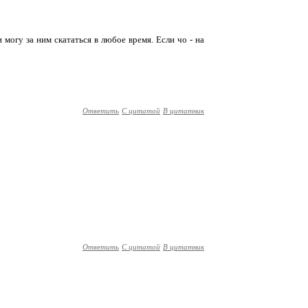
 могу за ним скататься в любое время. Если чо - на
Ответить
С цитатой
В цитатник
Ответить
С цитатой
В цитатник